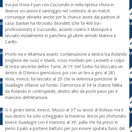
ma poi trova il pari con Cuccurullo e nella ripresa sfiora in
diverse occasioni il vantaggio nel contesto di un match
comunque vibrante anche per le chance avute dai padroni di
casa. Barilari ha ritrovato Blondett (che fa 400 tra i
professionisti) e Cuccurullo, assenti contro il Monopoli e
lasciato inizialmente in panchina gli ultimi arrivati Matera e
Carillo.
Pronti via e Altamura avanti: combinazione a destra tra Rolando
(migliore dei suoi) e Manè, cross morbido per Leonetti e colpo
di testa vincente dell’ex Turris. Al 15’ Del Sorbo ha bloccato un
destro di D’Amico (pericoloso poi con un tiro a giro al 28’).
Viola, invece, ha lasciato al 20’ che la velenosa punizione di
Guadagni sfilasse sul fondo. Clamorosa al 34’ la chance fallita
da Rolando in contropiede, destro alto da pochi passi per il
mancino dell’Altamura.
Si è girato bene, invece, Musso al 37’ su assist di Bolsius ma il
suo destro ha solo scheggiato la traversa. Ancor più sfortunato
invece Guadagni con il mancino al 39’, palla che ha preso in
pieno il palo a portiere battuto per poi essere sputata fuori; dal