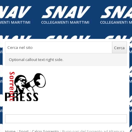
Optional callout text right side.
Home
/
Sport
/
Calcio Sorrento
/
Buon pari del Sorrento ad Altamura