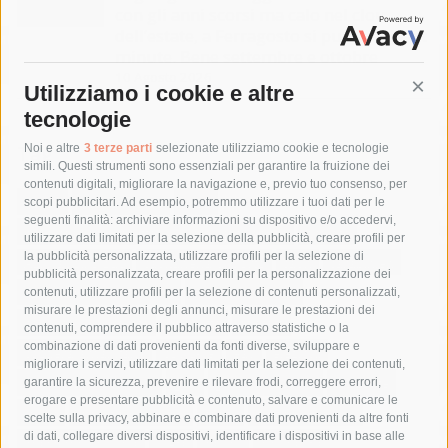
con gli anni scorsi ma calo nel clou
dell’estate, a Ferragosto si punta sul last
minute. Bene settembre e ottobre
10 Agosto 2026
Utilizziamo i cookie e altre
Cont
tecnologie
Tag
Noi e altre
3 terze parti
selezionate utilizziamo cookie e tecnologie
simili. Questi strumenti sono essenziali per garantire la fruizione dei
contenuti digitali, migliorare la navigazione e, previo tuo consenso, per
acqua
allerta meteo
anas
scopi pubblicitari. Ad esempio, potremmo utilizzare i tuoi dati per le
seguenti finalità: archiviare informazioni su dispositivo e/o accedervi,
area marina protetta di punta campanella
arresto
utilizzare dati limitati per la selezione della pubblicità, creare profili per
la pubblicità personalizzata, utilizzare profili per la selezione di
Asl Napoli 3 sud
capitaneria di porto
capri
carabinieri
pubblicità personalizzata, creare profili per la personalizzazione dei
castellammare di stabia
circumvesuviana
contenuti, utilizzare profili per la selezione di contenuti personalizzati,
misurare le prestazioni degli annunci, misurare le prestazioni dei
comune di sorrento
concerto
contagi
contenuti, comprendere il pubblico attraverso statistiche o la
combinazione di dati provenienti da fonti diverse, sviluppare e
costiera amalfitana
covid-19
eav
elezioni
migliorare i servizi, utilizzare dati limitati per la selezione dei contenuti,
fondazione sorrento
gori
guardia costiera
incidente
garantire la sicurezza, prevenire e rilevare frodi, correggere errori,
erogare e presentare pubblicità e contenuto, salvare e comunicare le
lavori
lorenzo balducelli
mare
massa lubrense
scelte sulla privacy, abbinare e combinare dati provenienti da altre fonti
di dati, collegare diversi dispositivi, identificare i dispositivi in base alle
massimo coppola
Meta
napoli
ordinanza