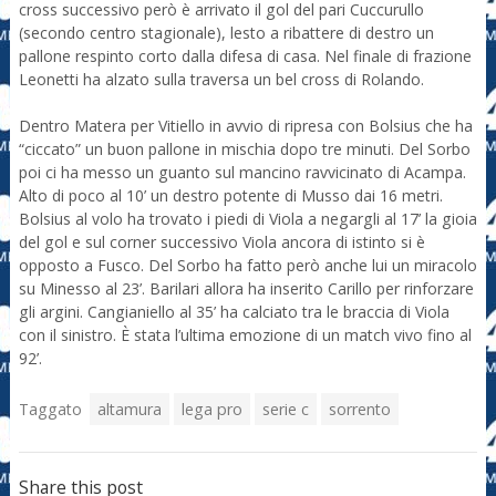
cross successivo però è arrivato il gol del pari Cuccurullo
(secondo centro stagionale), lesto a ribattere di destro un
pallone respinto corto dalla difesa di casa. Nel finale di frazione
Leonetti ha alzato sulla traversa un bel cross di Rolando.
Dentro Matera per Vitiello in avvio di ripresa con Bolsius che ha
“ciccato” un buon pallone in mischia dopo tre minuti. Del Sorbo
poi ci ha messo un guanto sul mancino ravvicinato di Acampa.
Alto di poco al 10’ un destro potente di Musso dai 16 metri.
Bolsius al volo ha trovato i piedi di Viola a negargli al 17’ la gioia
del gol e sul corner successivo Viola ancora di istinto si è
opposto a Fusco. Del Sorbo ha fatto però anche lui un miracolo
su Minesso al 23’. Barilari allora ha inserito Carillo per rinforzare
gli argini. Cangianiello al 35’ ha calciato tra le braccia di Viola
con il sinistro. È stata l’ultima emozione di un match vivo fino al
92’.
Taggato
altamura
lega pro
serie c
sorrento
Share this post