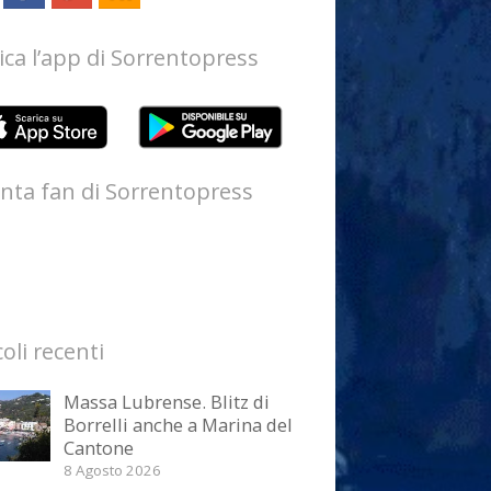
ica l’app di Sorrentopress
nta fan di Sorrentopress
coli recenti
Massa Lubrense. Blitz di
Borrelli anche a Marina del
Cantone
8 Agosto 2026