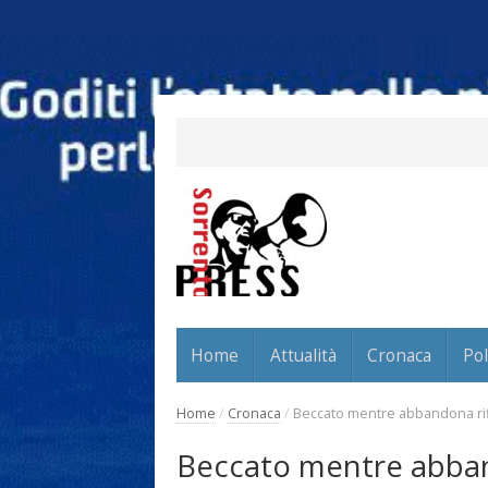
Home
Attualità
Cronaca
Pol
Home
/
Cronaca
/
Beccato mentre abbandona rifiu
Beccato mentre abbando