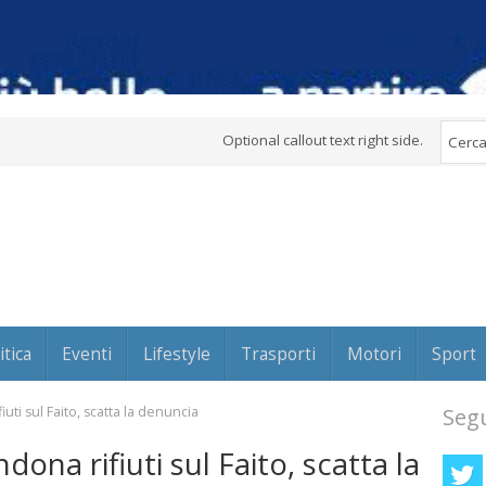
Optional callout text right side.
itica
Eventi
Lifestyle
Trasporti
Motori
Sport
ti sul Faito, scatta la denuncia
Segu
na rifiuti sul Faito, scatta la