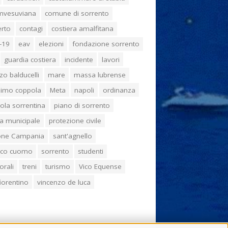
umvesuviana
comune di sorrento
erto
contagi
costiera amalfitana
-19
eav
elezioni
fondazione sorrento
guardia costiera
incidente
lavori
zo balducelli
mare
massa lubrense
imo coppola
Meta
napoli
ordinanza
ola sorrentina
piano di sorrento
ia municipale
protezione civile
one Campania
sant'agnello
aco cuomo
sorrento
studenti
orali
treni
turismo
Vico Equense
 fiorentino
vincenzo de luca