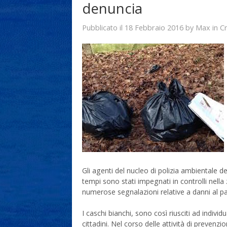
denuncia
18 Febbraio 2016
Max
Pubblicato il
by
in
C
Gli agenti del nucleo di polizia ambientale de
tempi sono stati impegnati in controlli nella
numerose segnalazioni relative a danni al pat
I caschi bianchi, sono così riusciti ad individu
cittadini. Nel corso delle attività di prevenz