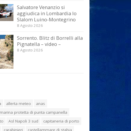
Salvatore Venanzio si
aggiudica in Lombardia lo
Slalom Luino-Montegrino
8 Agosto 2026
Sorrento. Blitz di Borrelli alla
Pignatella – video –
8 Agosto 2026
a
allerta meteo
anas
marina protetta di punta campanella
to
Asl Napoli 3 sud
capitaneria di porto
carabinieri
castellammare di stabia