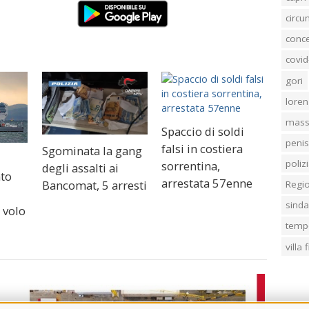
circ
conc
covid
gori
loren
mass
Spaccio di soldi
penis
falsi in costiera
Sgominata la gang
poliz
sorrentina,
degli assalti ai
ato
arrestata 57enne
Bancomat, 5 arresti
Regi
d
sind
 volo
temp
villa