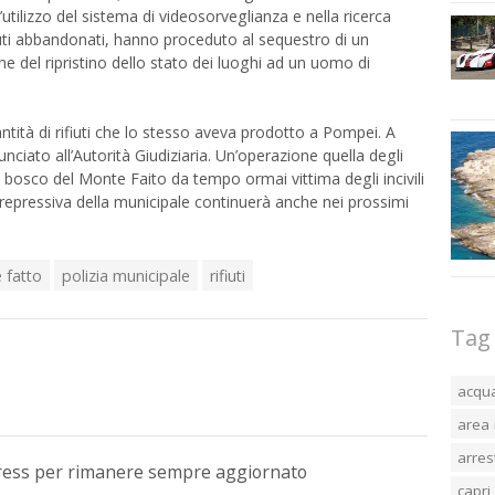
tilizzo del sistema di videosorveglianza e nella ricerca
rifiuti abbandonati, hanno proceduto al sequestro di un
e del ripristino dello stato dei luoghi ad un uomo di
tà di rifiuti che lo stesso aveva prodotto a Pompei. A
unciato all’Autorità Giudiziaria. Un’operazione quella degli
 il bosco del Monte Faito da tempo ormai vittima degli incivili
tà repressiva della municipale continuerà anche nei prossimi
 fatto
polizia municipale
rifiuti
Tag
acqu
area 
arres
Press per rimanere sempre aggiornato
capri