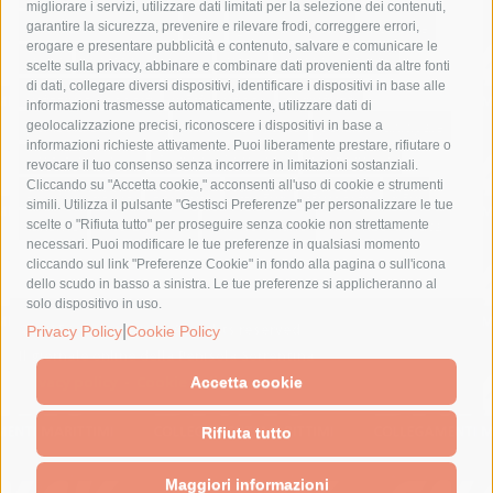
migliorare i servizi, utilizzare dati limitati per la selezione dei contenuti,
fondazione sorrento
gori
guardia costiera
incidente
garantire la sicurezza, prevenire e rilevare frodi, correggere errori,
erogare e presentare pubblicità e contenuto, salvare e comunicare le
lavori
lorenzo balducelli
mare
massa lubrense
scelte sulla privacy, abbinare e combinare dati provenienti da altre fonti
di dati, collegare diversi dispositivi, identificare i dispositivi in base alle
massimo coppola
Meta
napoli
ordinanza
informazioni trasmesse automaticamente, utilizzare dati di
penisola sorrentina
piano di sorrento
polizia municipale
geolocalizzazione precisi, riconoscere i dispositivi in base a
informazioni richieste attivamente. Puoi liberamente prestare, rifiutare o
protezione civile
Regione Campania
sant'agnello
revocare il tuo consenso senza incorrere in limitazioni sostanziali.
Cliccando su "Accetta cookie," acconsenti all'uso di cookie e strumenti
sindaco cuomo
sorrento
studenti
temporali
treni
simili. Utilizza il pulsante "Gestisci Preferenze" per personalizzare le tue
turismo
Vico Equense
villa fiorentino
vincenzo de luca
scelte o "Rifiuta tutto" per proseguire senza cookie non strettamente
necessari. Puoi modificare le tue preferenze in qualsiasi momento
cliccando sul link "Preferenze Cookie" in fondo alla pagina o sull'icona
dello scudo in basso a sinistra. Le tue preferenze si applicheranno al
solo dispositivo in uso.
© 2015 SorrentoPress. All rights reserved.
|
Privacy Policy
Cookie Policy
Il giornale online della Penisola Sorrentina
Privacy policy
-
Cookie Policy
Accetta cookie
Rifiuta tutto
Maggiori informazioni