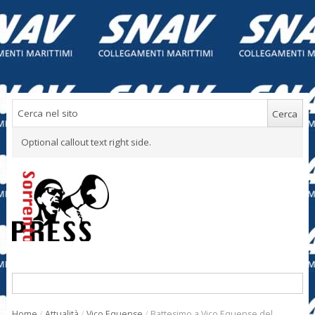
Optional callout text right side.
Home
/
Attualità
/
Vico Equense
/
Battesimo a Vico Equense del