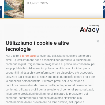
8 Agosto 2026
Sorrento. Le denunce: Bivacchi e rifiuti
sui siti storici
8 Agosto 2026
Utilizziamo i cookie e altre
Cont
tecnologie
Tag
Noi e altre
3 terze parti
selezionate utilizziamo cookie e tecnologie
simili. Questi strumenti sono essenziali per garantire la fruizione dei
contenuti digitali, migliorare la navigazione e, previo tuo consenso, per
acqua
allerta meteo
anas
scopi pubblicitari. Ad esempio, potremmo utilizzare i tuoi dati per le
seguenti finalità: archiviare informazioni su dispositivo e/o accedervi,
area marina protetta di punta campanella
arresto
utilizzare dati limitati per la selezione della pubblicità, creare profili per
la pubblicità personalizzata, utilizzare profili per la selezione di
Asl Napoli 3 sud
capitaneria di porto
capri
carabinieri
pubblicità personalizzata, creare profili per la personalizzazione dei
castellammare di stabia
circumvesuviana
contenuti, utilizzare profili per la selezione di contenuti personalizzati,
misurare le prestazioni degli annunci, misurare le prestazioni dei
comune di sorrento
concerto
contagi
contenuti, comprendere il pubblico attraverso statistiche o la
combinazione di dati provenienti da fonti diverse, sviluppare e
costiera amalfitana
covid-19
eav
elezioni