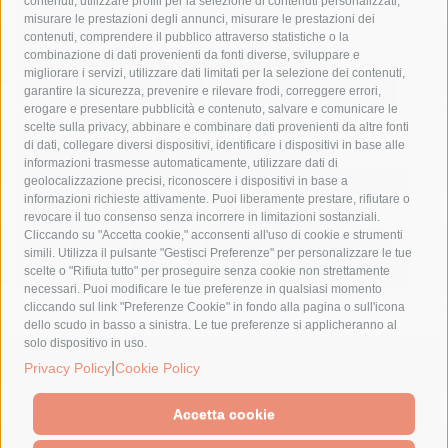
castellammare di stabia
circumvesuviana
contenuti, utilizzare profili per la selezione di contenuti personalizzati,
misurare le prestazioni degli annunci, misurare le prestazioni dei
comune di sorrento
concerto
contagi
contenuti, comprendere il pubblico attraverso statistiche o la
combinazione di dati provenienti da fonti diverse, sviluppare e
costiera amalfitana
covid-19
eav
elezioni
migliorare i servizi, utilizzare dati limitati per la selezione dei contenuti,
fondazione sorrento
gori
guardia costiera
incidente
garantire la sicurezza, prevenire e rilevare frodi, correggere errori,
erogare e presentare pubblicità e contenuto, salvare e comunicare le
lavori
lorenzo balducelli
mare
massa lubrense
scelte sulla privacy, abbinare e combinare dati provenienti da altre fonti
di dati, collegare diversi dispositivi, identificare i dispositivi in base alle
massimo coppola
Meta
napoli
ordinanza
informazioni trasmesse automaticamente, utilizzare dati di
penisola sorrentina
piano di sorrento
polizia municipale
geolocalizzazione precisi, riconoscere i dispositivi in base a
informazioni richieste attivamente. Puoi liberamente prestare, rifiutare o
protezione civile
Regione Campania
sant'agnello
revocare il tuo consenso senza incorrere in limitazioni sostanziali.
Cliccando su "Accetta cookie," acconsenti all'uso di cookie e strumenti
sindaco cuomo
sorrento
studenti
temporali
treni
simili. Utilizza il pulsante "Gestisci Preferenze" per personalizzare le tue
turismo
Vico Equense
villa fiorentino
vincenzo de luca
scelte o "Rifiuta tutto" per proseguire senza cookie non strettamente
necessari. Puoi modificare le tue preferenze in qualsiasi momento
cliccando sul link "Preferenze Cookie" in fondo alla pagina o sull'icona
dello scudo in basso a sinistra. Le tue preferenze si applicheranno al
solo dispositivo in uso.
© 2015 SorrentoPress. All rights reserved.
|
Privacy Policy
Cookie Policy
Il giornale online della Penisola Sorrentina
Privacy policy
-
Cookie Policy
Accetta cookie