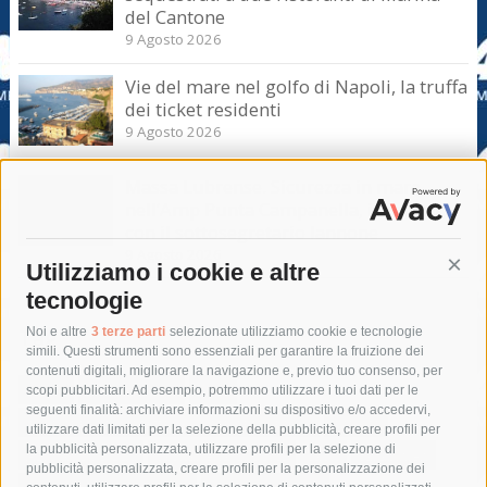
del Cantone
9 Agosto 2026
Vie del mare nel golfo di Napoli, la truffa
dei ticket residenti
9 Agosto 2026
Massa Lubrense. Sicurezza in mare
nell’Amp Punta Campanella, incontro
con il sottosegretario Iannone
9 Agosto 2026
Utilizziamo i cookie e altre
Cont
tecnologie
Tag
Noi e altre
3 terze parti
selezionate utilizziamo cookie e tecnologie
simili. Questi strumenti sono essenziali per garantire la fruizione dei
contenuti digitali, migliorare la navigazione e, previo tuo consenso, per
acqua
allerta meteo
anas
scopi pubblicitari. Ad esempio, potremmo utilizzare i tuoi dati per le
seguenti finalità: archiviare informazioni su dispositivo e/o accedervi,
area marina protetta di punta campanella
arresto
utilizzare dati limitati per la selezione della pubblicità, creare profili per
la pubblicità personalizzata, utilizzare profili per la selezione di
Asl Napoli 3 sud
capitaneria di porto
capri
carabinieri
pubblicità personalizzata, creare profili per la personalizzazione dei