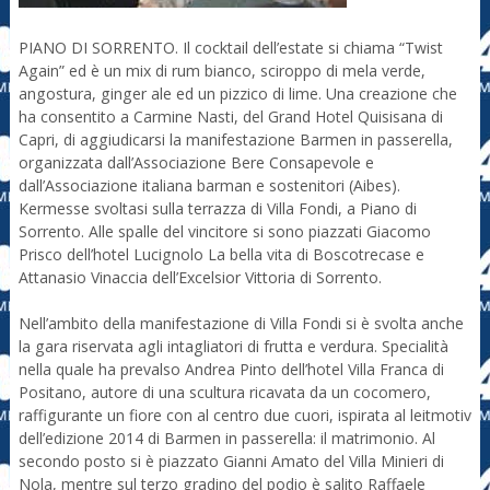
PIANO DI SORRENTO. Il cocktail dell’estate si chiama “Twist
Again” ed è un mix di rum bianco, sciroppo di mela verde,
angostura, ginger ale ed un pizzico di lime. Una creazione che
ha consentito a Carmine Nasti, del Grand Hotel Quisisana di
Capri, di aggiudicarsi la manifestazione Barmen in passerella,
organizzata dall’Associazione Bere Consapevole e
dall’Associazione italiana barman e sostenitori (Aibes).
Kermesse svoltasi sulla terrazza di Villa Fondi, a Piano di
Sorrento. Alle spalle del vincitore si sono piazzati Giacomo
Prisco dell’hotel Lucignolo La bella vita di Boscotrecase e
Attanasio Vinaccia dell’Excelsior Vittoria di Sorrento.
Nell’ambito della manifestazione di Villa Fondi si è svolta anche
la gara riservata agli intagliatori di frutta e verdura. Specialità
nella quale ha prevalso Andrea Pinto dell’hotel Villa Franca di
Positano, autore di una scultura ricavata da un cocomero,
raffigurante un fiore con al centro due cuori, ispirata al leitmotiv
dell’edizione 2014 di Barmen in passerella: il matrimonio. Al
secondo posto si è piazzato Gianni Amato del Villa Minieri di
Nola, mentre sul terzo gradino del podio è salito Raffaele