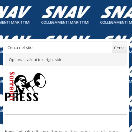
Optional callout text right side.
Home
/
Attualità
/
Piano di Sorrento
/
Barmen in passerella, vince