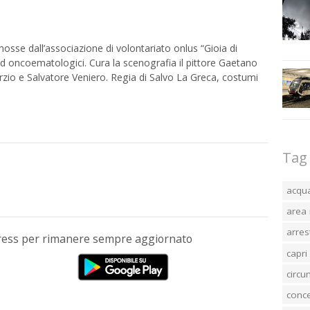
omosse dall’associazione di volontariato onlus “Gioia di
ed oncoematologici. Cura la scenografia il pittore Gaetano
rzio e Salvatore Veniero. Regia di Salvo La Greca, costumi
Tag
acqu
area 
arres
Press per rimanere sempre aggiornato
capri
circ
conc