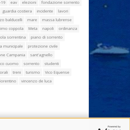
-19
eav
elezioni
fondazione sorrento
guardia costiera
incidente
lavori
zo balducelli
mare
massa lubrense
imo coppola
Meta
napoli
ordinanza
ola sorrentina
piano di sorrento
ia municipale
protezione civile
one Campania
sant'agnello
aco cuomo
sorrento
studenti
orali
treni
turismo
Vico Equense
 fiorentino
vincenzo de luca