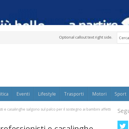
Optional callout text right side.
itica
Eventi
Lifestyle
Trasporti
Motori
Sport
sti e casalinghe salgono sul palco per il sostegno ai bambini affetti
Segu
professionisti e casalinghe