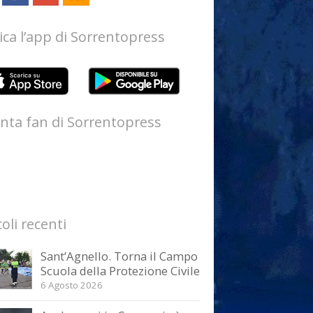
ica l’app di Sorrentopress
nta fan di Sorrentopress
coli recenti
Sant’Agnello. Torna il Campo
Scuola della Protezione Civile
6 Agosto 2026