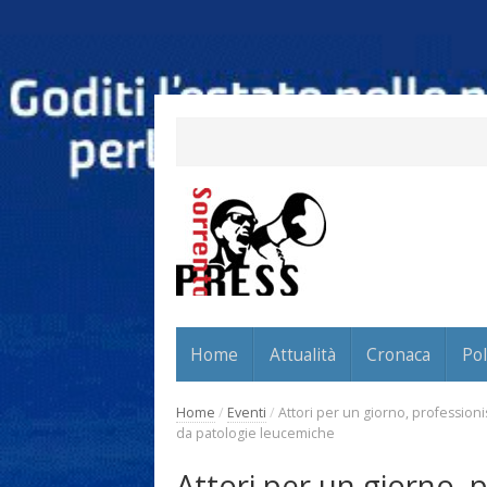
Home
Attualità
Cronaca
Pol
Home
/
Eventi
/
Attori per un giorno, professioni
da patologie leucemiche
Attori per un giorno, 