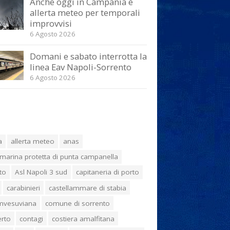
Anche oggi in Campania è
allerta meteo per temporali
improvvisi
6 Agosto 2026
Domani e sabato interrotta la
linea Eav Napoli-Sorrento
6 Agosto 2026
a
allerta meteo
anas
marina protetta di punta campanella
to
Asl Napoli 3 sud
capitaneria di porto
carabinieri
castellammare di stabia
umvesuviana
comune di sorrento
erto
contagi
costiera amalfitana