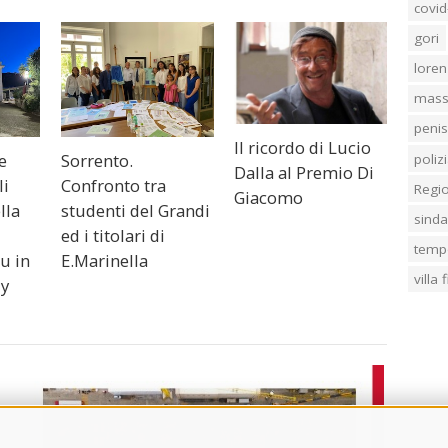
covid
gori
loren
mass
penis
Il ricordo di Lucio
e
Sorrento.
poliz
Dalla al Premio Di
li
Confronto tra
Regi
Giacomo
lla
studenti del Grandi
sind
ed i titolari di
temp
ou in
E.Marinella
villa
dy