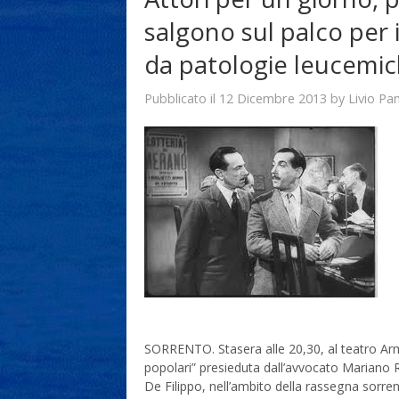
salgono sul palco per i
da patologie leucemi
12 Dicembre 2013
Livio Pa
Pubblicato il
by
SORRENTO. Stasera alle 20,30, al teatro Arm
popolari” presieduta dall’avvocato Mariano
De Filippo, nell’ambito della rassegna sorren