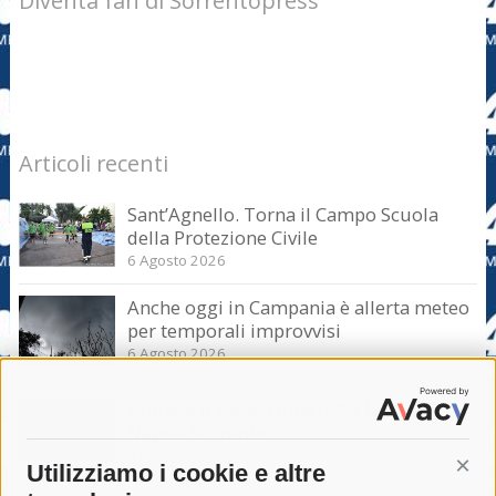
Diventa fan di Sorrentopress
Articoli recenti
Sant’Agnello. Torna il Campo Scuola
della Protezione Civile
6 Agosto 2026
Anche oggi in Campania è allerta meteo
per temporali improvvisi
6 Agosto 2026
Domani e sabato interrotta la linea Eav
Napoli-Sorrento
6 Agosto 2026
Utilizziamo i cookie e altre
Cont