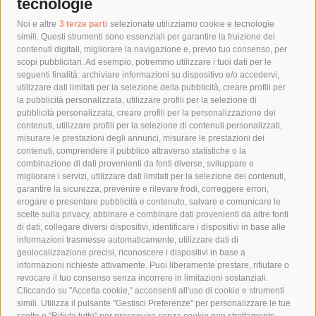
tecnologie
Tag
Noi e altre
3 terze parti
selezionate utilizziamo cookie e tecnologie
simili. Questi strumenti sono essenziali per garantire la fruizione dei
contenuti digitali, migliorare la navigazione e, previo tuo consenso, per
acqua
allerta meteo
anas
scopi pubblicitari. Ad esempio, potremmo utilizzare i tuoi dati per le
seguenti finalità: archiviare informazioni su dispositivo e/o accedervi,
area marina protetta di punta campanella
arresto
utilizzare dati limitati per la selezione della pubblicità, creare profili per
la pubblicità personalizzata, utilizzare profili per la selezione di
Asl Napoli 3 sud
capitaneria di porto
capri
carabinieri
pubblicità personalizzata, creare profili per la personalizzazione dei
castellammare di stabia
circumvesuviana
contenuti, utilizzare profili per la selezione di contenuti personalizzati,
misurare le prestazioni degli annunci, misurare le prestazioni dei
comune di sorrento
concerto
contagi
contenuti, comprendere il pubblico attraverso statistiche o la
combinazione di dati provenienti da fonti diverse, sviluppare e
costiera amalfitana
covid-19
eav
elezioni
migliorare i servizi, utilizzare dati limitati per la selezione dei contenuti,
fondazione sorrento
gori
guardia costiera
incidente
garantire la sicurezza, prevenire e rilevare frodi, correggere errori,
erogare e presentare pubblicità e contenuto, salvare e comunicare le
lavori
lorenzo balducelli
mare
massa lubrense
scelte sulla privacy, abbinare e combinare dati provenienti da altre fonti
di dati, collegare diversi dispositivi, identificare i dispositivi in base alle
massimo coppola
Meta
napoli
ordinanza
informazioni trasmesse automaticamente, utilizzare dati di
penisola sorrentina
piano di sorrento
polizia municipale
geolocalizzazione precisi, riconoscere i dispositivi in base a
informazioni richieste attivamente. Puoi liberamente prestare, rifiutare o
protezione civile
Regione Campania
sant'agnello
revocare il tuo consenso senza incorrere in limitazioni sostanziali.
Cliccando su "Accetta cookie," acconsenti all'uso di cookie e strumenti
sindaco cuomo
sorrento
studenti
temporali
treni
simili. Utilizza il pulsante "Gestisci Preferenze" per personalizzare le tue
scelte o "Rifiuta tutto" per proseguire senza cookie non strettamente