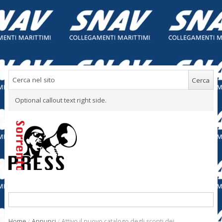
Optional callout text right side.
Home
/
Annunci
/
Attivo il nuovo catalogo degli sconti dei