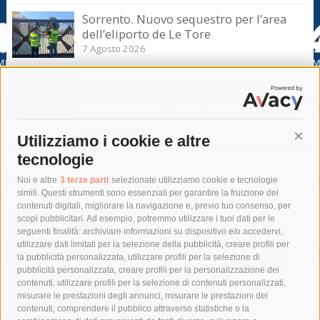
Sorrento. Nuovo sequestro per l’area
dell’eliporto de Le Tore
7 Agosto 2026
Sorrento. Aggredisce sessualmente una
turista e le strappa il portafogli, fermato
dai carabinieri
7 Agosto 2026
Utilizziamo i cookie e altre
Cont
tecnologie
Tag
Noi e altre
3 terze parti
selezionate utilizziamo cookie e tecnologie
simili. Questi strumenti sono essenziali per garantire la fruizione dei
contenuti digitali, migliorare la navigazione e, previo tuo consenso, per
acqua
allerta meteo
anas
scopi pubblicitari. Ad esempio, potremmo utilizzare i tuoi dati per le
seguenti finalità: archiviare informazioni su dispositivo e/o accedervi,
area marina protetta di punta campanella
arresto
utilizzare dati limitati per la selezione della pubblicità, creare profili per
la pubblicità personalizzata, utilizzare profili per la selezione di
Asl Napoli 3 sud
capitaneria di porto
capri
carabinieri
pubblicità personalizzata, creare profili per la personalizzazione dei
castellammare di stabia
circumvesuviana
contenuti, utilizzare profili per la selezione di contenuti personalizzati,
misurare le prestazioni degli annunci, misurare le prestazioni dei
comune di sorrento
concerto
contagi
contenuti, comprendere il pubblico attraverso statistiche o la