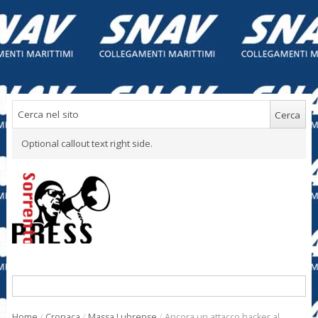
Optional callout text right side.
Home
/
Cronaca
/
Massa Lubrense
/
Ancora un attacco hacker al