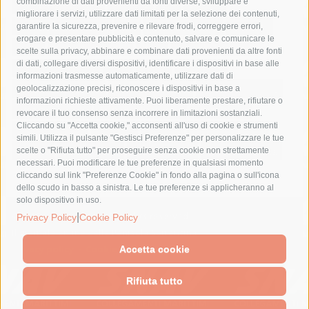
combinazione di dati provenienti da fonti diverse, sviluppare e
costiera amalfitana
covid-19
eav
elezioni
migliorare i servizi, utilizzare dati limitati per la selezione dei contenuti,
fondazione sorrento
gori
guardia costiera
incidente
garantire la sicurezza, prevenire e rilevare frodi, correggere errori,
erogare e presentare pubblicità e contenuto, salvare e comunicare le
lavori
lorenzo balducelli
mare
massa lubrense
scelte sulla privacy, abbinare e combinare dati provenienti da altre fonti
di dati, collegare diversi dispositivi, identificare i dispositivi in base alle
massimo coppola
Meta
napoli
ordinanza
informazioni trasmesse automaticamente, utilizzare dati di
penisola sorrentina
piano di sorrento
polizia municipale
geolocalizzazione precisi, riconoscere i dispositivi in base a
informazioni richieste attivamente. Puoi liberamente prestare, rifiutare o
protezione civile
Regione Campania
sant'agnello
revocare il tuo consenso senza incorrere in limitazioni sostanziali.
Cliccando su "Accetta cookie," acconsenti all'uso di cookie e strumenti
sindaco cuomo
sorrento
studenti
temporali
treni
simili. Utilizza il pulsante "Gestisci Preferenze" per personalizzare le tue
turismo
Vico Equense
villa fiorentino
vincenzo de luca
scelte o "Rifiuta tutto" per proseguire senza cookie non strettamente
necessari. Puoi modificare le tue preferenze in qualsiasi momento
cliccando sul link "Preferenze Cookie" in fondo alla pagina o sull'icona
dello scudo in basso a sinistra. Le tue preferenze si applicheranno al
solo dispositivo in uso.
© 2015 SorrentoPress. All rights reserved.
|
Privacy Policy
Cookie Policy
Il giornale online della Penisola Sorrentina
Privacy policy
-
Cookie Policy
Accetta cookie
Rifiuta tutto