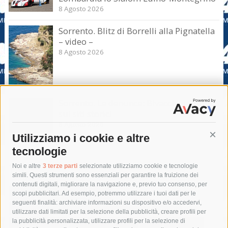
8 Agosto 2026
Sorrento. Blitz di Borrelli alla Pignatella
– video –
8 Agosto 2026
Sorrento. Le denunce: Bivacchi e rifiuti
sui siti storici
8 Agosto 2026
Utilizziamo i cookie e altre
Cont
tecnologie
Tag
Noi e altre
3 terze parti
selezionate utilizziamo cookie e tecnologie
simili. Questi strumenti sono essenziali per garantire la fruizione dei
contenuti digitali, migliorare la navigazione e, previo tuo consenso, per
acqua
allerta meteo
anas
scopi pubblicitari. Ad esempio, potremmo utilizzare i tuoi dati per le
seguenti finalità: archiviare informazioni su dispositivo e/o accedervi,
area marina protetta di punta campanella
arresto
utilizzare dati limitati per la selezione della pubblicità, creare profili per
la pubblicità personalizzata, utilizzare profili per la selezione di
Asl Napoli 3 sud
capitaneria di porto
capri
carabinieri