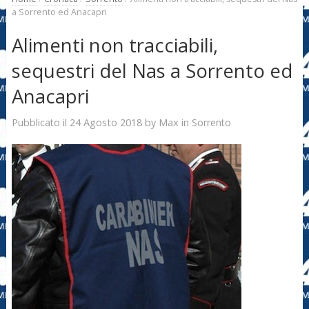
a Sorrento ed Anacapri
Alimenti non tracciabili,
sequestri del Nas a Sorrento ed
Anacapri
24 Agosto 2018
Max
Pubblicato il
by
in
Sorrento