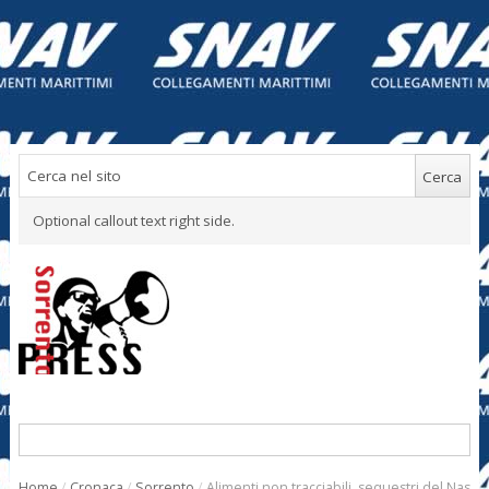
Optional callout text right side.
Home
/
Cronaca
/
Sorrento
/
Alimenti non tracciabili, sequestri del Nas