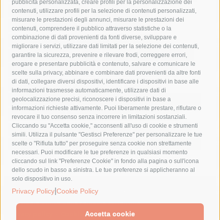
pubblicità personalizzata, creare profili per la personalizzazione dei
castellammare di stabia
circumvesuviana
contenuti, utilizzare profili per la selezione di contenuti personalizzati,
misurare le prestazioni degli annunci, misurare le prestazioni dei
comune di sorrento
concerto
contagi
contenuti, comprendere il pubblico attraverso statistiche o la
combinazione di dati provenienti da fonti diverse, sviluppare e
costiera amalfitana
covid-19
eav
elezioni
migliorare i servizi, utilizzare dati limitati per la selezione dei contenuti,
fondazione sorrento
gori
guardia costiera
incidente
garantire la sicurezza, prevenire e rilevare frodi, correggere errori,
erogare e presentare pubblicità e contenuto, salvare e comunicare le
lavori
lorenzo balducelli
mare
massa lubrense
scelte sulla privacy, abbinare e combinare dati provenienti da altre fonti
di dati, collegare diversi dispositivi, identificare i dispositivi in base alle
massimo coppola
Meta
napoli
ordinanza
informazioni trasmesse automaticamente, utilizzare dati di
penisola sorrentina
piano di sorrento
polizia municipale
geolocalizzazione precisi, riconoscere i dispositivi in base a
informazioni richieste attivamente. Puoi liberamente prestare, rifiutare o
protezione civile
Regione Campania
sant'agnello
revocare il tuo consenso senza incorrere in limitazioni sostanziali.
Cliccando su "Accetta cookie," acconsenti all'uso di cookie e strumenti
sindaco cuomo
sorrento
studenti
temporali
treni
simili. Utilizza il pulsante "Gestisci Preferenze" per personalizzare le tue
turismo
Vico Equense
villa fiorentino
vincenzo de luca
scelte o "Rifiuta tutto" per proseguire senza cookie non strettamente
necessari. Puoi modificare le tue preferenze in qualsiasi momento
cliccando sul link "Preferenze Cookie" in fondo alla pagina o sull'icona
dello scudo in basso a sinistra. Le tue preferenze si applicheranno al
solo dispositivo in uso.
|
© 2015 SorrentoPress. All rights reserved.
Privacy Policy
Cookie Policy
Il giornale online della Penisola Sorrentina
Privacy policy
-
Cookie Policy
Accetta cookie