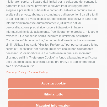
migliorare i servizi, utilizzare dati limitati per la selezione dei contenuti,
fondazione sorrento
gori
guardia costiera
incidente
garantire la sicurezza, prevenire e rilevare frodi, correggere errori,
erogare e presentare pubblicità e contenuto, salvare e comunicare le
lavori
lorenzo balducelli
mare
massa lubrense
scelte sulla privacy, abbinare e combinare dati provenienti da altre fonti
di dati, collegare diversi dispositivi, identificare i dispositivi in base alle
massimo coppola
Meta
napoli
ordinanza
informazioni trasmesse automaticamente, utilizzare dati di
penisola sorrentina
piano di sorrento
polizia municipale
geolocalizzazione precisi, riconoscere i dispositivi in base a
informazioni richieste attivamente. Puoi liberamente prestare, rifiutare o
protezione civile
Regione Campania
sant'agnello
revocare il tuo consenso senza incorrere in limitazioni sostanziali.
Cliccando su "Accetta cookie," acconsenti all'uso di cookie e strumenti
sindaco cuomo
sorrento
studenti
temporali
treni
simili. Utilizza il pulsante "Gestisci Preferenze" per personalizzare le tue
turismo
Vico Equense
villa fiorentino
vincenzo de luca
scelte o "Rifiuta tutto" per proseguire senza cookie non strettamente
necessari. Puoi modificare le tue preferenze in qualsiasi momento
cliccando sul link "Preferenze Cookie" in fondo alla pagina o sull'icona
dello scudo in basso a sinistra. Le tue preferenze si applicheranno al
solo dispositivo in uso.
© 2015 SorrentoPress. All rights reserved.
|
Privacy Policy
Cookie Policy
Il giornale online della Penisola Sorrentina
Privacy policy
-
Cookie Policy
Accetta cookie
Rifiuta tutto
Maggiori informazioni