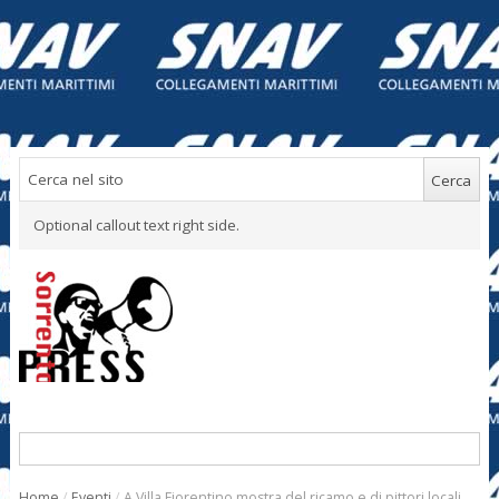
Optional callout text right side.
Home
/
Eventi
/
A Villa Fiorentino mostra del ricamo e di pittori locali