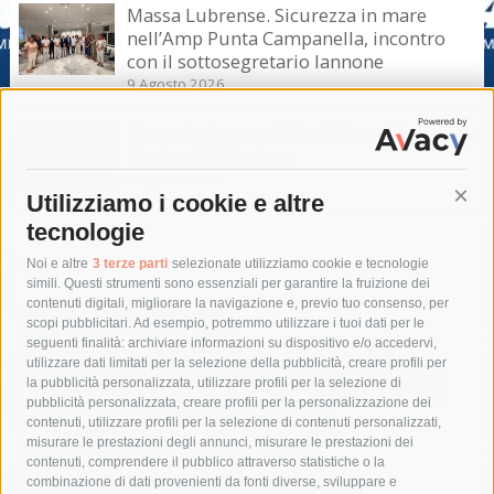
Massa Lubrense. Sicurezza in mare
nell’Amp Punta Campanella, incontro
con il sottosegretario Iannone
9 Agosto 2026
Massa Lubrense. Blitz di Borrelli anche a
Marina del Cantone
8 Agosto 2026
Utilizziamo i cookie e altre
Cont
tecnologie
Tag
Noi e altre
3 terze parti
selezionate utilizziamo cookie e tecnologie
simili. Questi strumenti sono essenziali per garantire la fruizione dei
contenuti digitali, migliorare la navigazione e, previo tuo consenso, per
acqua
allerta meteo
anas
scopi pubblicitari. Ad esempio, potremmo utilizzare i tuoi dati per le
seguenti finalità: archiviare informazioni su dispositivo e/o accedervi,
area marina protetta di punta campanella
arresto
utilizzare dati limitati per la selezione della pubblicità, creare profili per
la pubblicità personalizzata, utilizzare profili per la selezione di
Asl Napoli 3 sud
capitaneria di porto
capri
carabinieri
pubblicità personalizzata, creare profili per la personalizzazione dei
castellammare di stabia
circumvesuviana
contenuti, utilizzare profili per la selezione di contenuti personalizzati,
misurare le prestazioni degli annunci, misurare le prestazioni dei
comune di sorrento
concerto
contagi
contenuti, comprendere il pubblico attraverso statistiche o la
combinazione di dati provenienti da fonti diverse, sviluppare e
costiera amalfitana
covid-19
eav
elezioni