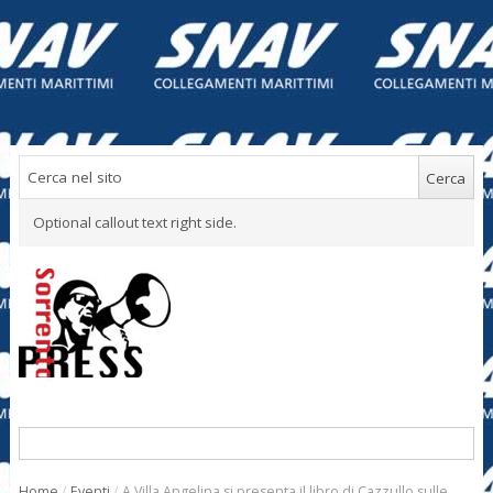
Optional callout text right side.
Home
/
Eventi
/
A Villa Angelina si presenta il libro di Cazzullo sulle