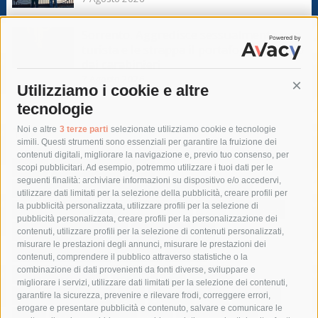
Sorrento. Aggredisce sessualmente una
turista e le strappa il portafogli, fermato
dai carabinieri
7 Agosto 2026
Utilizziamo i cookie e altre
Cont
tecnologie
Tag
Noi e altre
3 terze parti
selezionate utilizziamo cookie e tecnologie
simili. Questi strumenti sono essenziali per garantire la fruizione dei
contenuti digitali, migliorare la navigazione e, previo tuo consenso, per
acqua
allerta meteo
anas
scopi pubblicitari. Ad esempio, potremmo utilizzare i tuoi dati per le
seguenti finalità: archiviare informazioni su dispositivo e/o accedervi,
area marina protetta di punta campanella
arresto
utilizzare dati limitati per la selezione della pubblicità, creare profili per
la pubblicità personalizzata, utilizzare profili per la selezione di
Asl Napoli 3 sud
capitaneria di porto
capri
carabinieri
pubblicità personalizzata, creare profili per la personalizzazione dei
castellammare di stabia
circumvesuviana
contenuti, utilizzare profili per la selezione di contenuti personalizzati,
misurare le prestazioni degli annunci, misurare le prestazioni dei
comune di sorrento
concerto
contagi
contenuti, comprendere il pubblico attraverso statistiche o la
combinazione di dati provenienti da fonti diverse, sviluppare e
costiera amalfitana
covid-19
eav
elezioni
migliorare i servizi, utilizzare dati limitati per la selezione dei contenuti,
fondazione sorrento
gori
guardia costiera
incidente
garantire la sicurezza, prevenire e rilevare frodi, correggere errori,
erogare e presentare pubblicità e contenuto, salvare e comunicare le
lavori
lorenzo balducelli
mare
massa lubrense