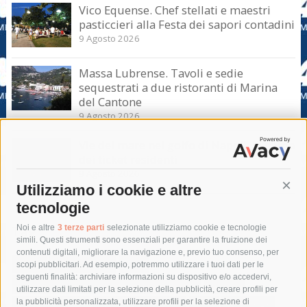
Vico Equense. Chef stellati e maestri
pasticcieri alla Festa dei sapori contadini
9 Agosto 2026
Massa Lubrense. Tavoli e sedie
sequestrati a due ristoranti di Marina
del Cantone
9 Agosto 2026
Vie del mare nel golfo di Napoli, la truffa
dei ticket residenti
9 Agosto 2026
Utilizziamo i cookie e altre
Cont
tecnologie
Tag
Noi e altre
3 terze parti
selezionate utilizziamo cookie e tecnologie
simili. Questi strumenti sono essenziali per garantire la fruizione dei
contenuti digitali, migliorare la navigazione e, previo tuo consenso, per
acqua
allerta meteo
anas
scopi pubblicitari. Ad esempio, potremmo utilizzare i tuoi dati per le
seguenti finalità: archiviare informazioni su dispositivo e/o accedervi,
area marina protetta di punta campanella
arresto
utilizzare dati limitati per la selezione della pubblicità, creare profili per
la pubblicità personalizzata, utilizzare profili per la selezione di
Asl Napoli 3 sud
capitaneria di porto
capri
carabinieri