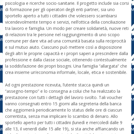
psicologia e ricerche socio-sanitarie. Il progetto include sia corsi
di formazione per gli operatori degli enti partner, sia uno
sportello aperto a tutti i cittadini che volessero scambiarsi
vicendevolmente tempo e servizi, nell’ottica della conciliazione
tra lavoro e famiglia. Un modo per creare solidarietà, nuove reti
di relazioni tra le persone nel raggiungimento di uno scopo
comune per dare vita ad una comunità basata sulla reciprocità
e sul mutuo aiuto. Ciascuno può mettere così a disposizione
degli altri le proprie capacità e i propri saperi a prescindere dalla
professione e dalla classe sociale, ottenendo contestualmente
la soddisfazione dei propri bisogni. Una famiglia “allargata” che
crea insieme un’economia informale, locale, etica e sostenibile.
Ad ogni prestazione ricevuta, l’utente stacca quindi un
“assegno-tempo” e lo consegna a colui che ha realizzato la
prestazione con tutti i dettagli del lavoro svolto. Tali voucher
vanno consegnati entro 15 giorni alla segreteria della banca
che aggiornerà periodicamente lo status delle ore di ciascun
correntista, senza mai implicare lo scambio di denaro. Allo
sportello aperto per tutti i cittadini (lunedì e mercoledì dalle 9
alle 13, il venerdì dalle 15 alle 19), si sta anche affiancando un