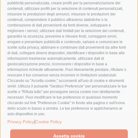
pubblicità personalizzata, creare profili per la personalizzazione dei
castellammare di stabia
circumvesuviana
contenuti, utilizzare profili per la selezione di contenuti personalizzati,
misurare le prestazioni degli annunci, misurare le prestazioni dei
comune di sorrento
concerto
contagi
contenuti, comprendere il pubblico attraverso statistiche o la
combinazione di dati provenienti da fonti diverse, sviluppare e
costiera amalfitana
covid-19
eav
elezioni
migliorare i servizi, utilizzare dati limitati per la selezione dei contenuti,
fondazione sorrento
gori
guardia costiera
incidente
garantire la sicurezza, prevenire e rilevare frodi, correggere errori,
erogare e presentare pubblicità e contenuto, salvare e comunicare le
lavori
lorenzo balducelli
mare
massa lubrense
scelte sulla privacy, abbinare e combinare dati provenienti da altre fonti
di dati, collegare diversi dispositivi, identificare i dispositivi in base alle
massimo coppola
Meta
napoli
ordinanza
informazioni trasmesse automaticamente, utilizzare dati di
penisola sorrentina
piano di sorrento
polizia municipale
geolocalizzazione precisi, riconoscere i dispositivi in base a
informazioni richieste attivamente. Puoi liberamente prestare, rifiutare o
protezione civile
Regione Campania
sant'agnello
revocare il tuo consenso senza incorrere in limitazioni sostanziali.
Cliccando su "Accetta cookie," acconsenti all'uso di cookie e strumenti
sindaco cuomo
sorrento
studenti
temporali
treni
simili. Utilizza il pulsante "Gestisci Preferenze" per personalizzare le tue
turismo
Vico Equense
villa fiorentino
vincenzo de luca
scelte o "Rifiuta tutto" per proseguire senza cookie non strettamente
necessari. Puoi modificare le tue preferenze in qualsiasi momento
cliccando sul link "Preferenze Cookie" in fondo alla pagina o sull'icona
dello scudo in basso a sinistra. Le tue preferenze si applicheranno al
solo dispositivo in uso.
© 2015 SorrentoPress. All rights reserved.
|
Privacy Policy
Cookie Policy
Il giornale online della Penisola Sorrentina
Privacy policy
-
Cookie Policy
Accetta cookie