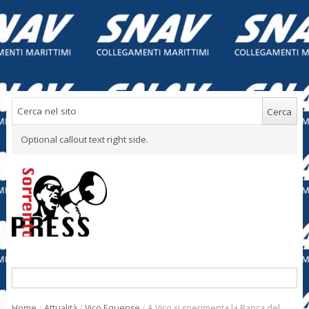
Optional callout text right side.
Home
/
Attualità
/
Vico Equense
/
A Vico si sperimenta la Banca del