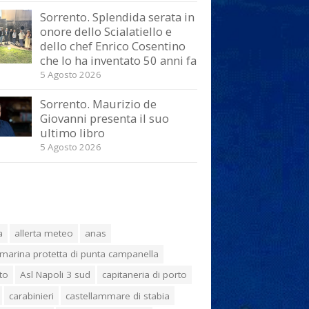
Sorrento. Splendida serata in
onore dello Scialatiello e
dello chef Enrico Cosentino
che lo ha inventato 50 anni fa
5 Agosto 2026
Sorrento. Maurizio de
Giovanni presenta il suo
ultimo libro
5 Agosto 2026
a
allerta meteo
anas
marina protetta di punta campanella
to
Asl Napoli 3 sud
capitaneria di porto
carabinieri
castellammare di stabia