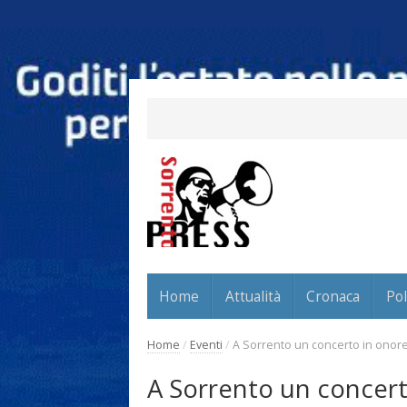
Home
Attualità
Cronaca
Pol
Home
/
Eventi
/
A Sorrento un concerto in onor
A Sorrento un concert