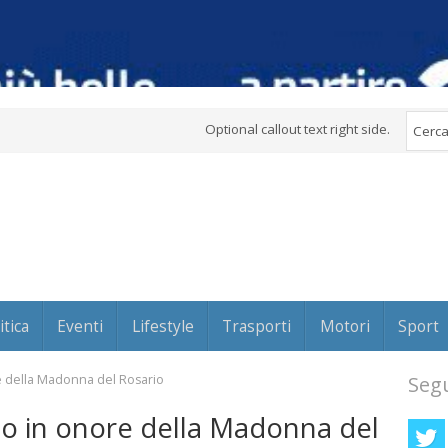
Optional callout text right side.
itica
Eventi
Lifestyle
Trasporti
Motori
Sport
e della Madonna del Rosario
Segu
o in onore della Madonna del