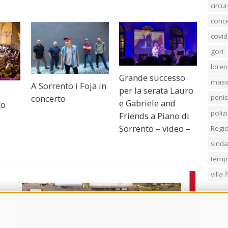
circ
conc
covid
gori
loren
Grande successo
mass
A Sorrento i Foja in
per la serata Lauro
concerto
penis
e Gabriele and
to
poliz
Friends a Piano di
Sorrento – video –
Regi
sind
temp
villa