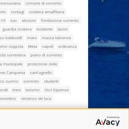
umvesuviana
comune di sorrento
erto
contagi
costiera amalfitana
-19
eav
elezioni
fondazione sorrento
guardia costiera
incidente
lavori
zo balducelli
mare
massa lubrense
imo coppola
Meta
napoli
ordinanza
ola sorrentina
piano di sorrento
ia municipale
protezione civile
one Campania
sant'agnello
aco cuomo
sorrento
studenti
orali
treni
turismo
Vico Equense
 fiorentino
vincenzo de luca