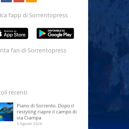
ica l’app di Sorrentopress
nta fan di Sorrentopress
coli recenti
Piano di Sorrento. Dopo il
restyling riapre il campo di
via Ciampa
5 Agosto 2026