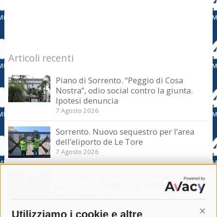
Articoli recenti
Piano di Sorrento. “Peggio di Cosa
Nostra”, odio social contro la giunta.
Ipotesi denuncia
7 Agosto 2026
Sorrento. Nuovo sequestro per l’area
dell’eliporto de Le Tore
7 Agosto 2026
Sorrento. Aggredisce sessualmente una
turista e le strappa il portafogli, fermato
dai carabinieri
7 Agosto 2026
Utilizziamo i cookie e altre
Cont