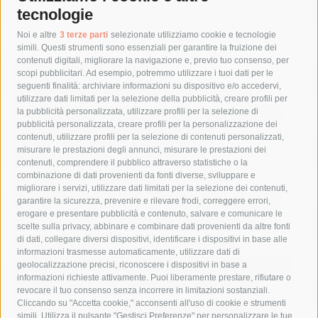
tecnologie
Tag
Noi e altre
3 terze parti
selezionate utilizziamo cookie e tecnologie
simili. Questi strumenti sono essenziali per garantire la fruizione dei
contenuti digitali, migliorare la navigazione e, previo tuo consenso, per
acqua
allerta meteo
anas
scopi pubblicitari. Ad esempio, potremmo utilizzare i tuoi dati per le
seguenti finalità: archiviare informazioni su dispositivo e/o accedervi,
area marina protetta di punta campanella
arresto
utilizzare dati limitati per la selezione della pubblicità, creare profili per
la pubblicità personalizzata, utilizzare profili per la selezione di
Asl Napoli 3 sud
capitaneria di porto
capri
carabinieri
pubblicità personalizzata, creare profili per la personalizzazione dei
castellammare di stabia
circumvesuviana
contenuti, utilizzare profili per la selezione di contenuti personalizzati,
misurare le prestazioni degli annunci, misurare le prestazioni dei
comune di sorrento
concerto
contagi
contenuti, comprendere il pubblico attraverso statistiche o la
combinazione di dati provenienti da fonti diverse, sviluppare e
costiera amalfitana
covid-19
eav
elezioni
migliorare i servizi, utilizzare dati limitati per la selezione dei contenuti,
fondazione sorrento
gori
guardia costiera
incidente
garantire la sicurezza, prevenire e rilevare frodi, correggere errori,
erogare e presentare pubblicità e contenuto, salvare e comunicare le
lavori
lorenzo balducelli
mare
massa lubrense
scelte sulla privacy, abbinare e combinare dati provenienti da altre fonti
di dati, collegare diversi dispositivi, identificare i dispositivi in base alle
massimo coppola
Meta
napoli
ordinanza
informazioni trasmesse automaticamente, utilizzare dati di
penisola sorrentina
piano di sorrento
polizia municipale
geolocalizzazione precisi, riconoscere i dispositivi in base a
informazioni richieste attivamente. Puoi liberamente prestare, rifiutare o
protezione civile
Regione Campania
sant'agnello
revocare il tuo consenso senza incorrere in limitazioni sostanziali.
Cliccando su "Accetta cookie," acconsenti all'uso di cookie e strumenti
sindaco cuomo
sorrento
studenti
temporali
treni
simili. Utilizza il pulsante "Gestisci Preferenze" per personalizzare le tue