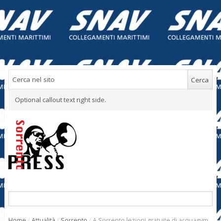
Optional callout text right side.
Home
/
Attualità
/
Sorrento
/
A Sorrento lezioni gratuite di acquagym