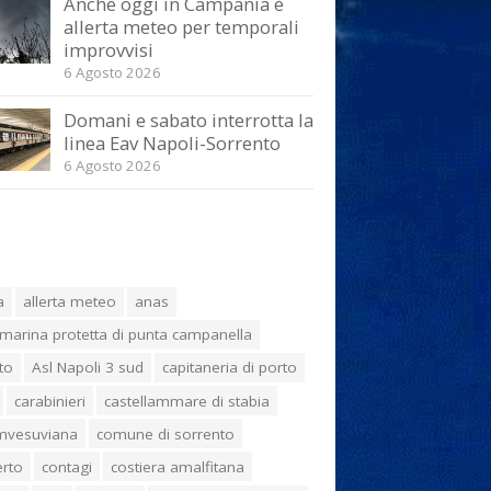
Anche oggi in Campania è
allerta meteo per temporali
improvvisi
6 Agosto 2026
Domani e sabato interrotta la
linea Eav Napoli-Sorrento
6 Agosto 2026
a
allerta meteo
anas
marina protetta di punta campanella
to
Asl Napoli 3 sud
capitaneria di porto
carabinieri
castellammare di stabia
umvesuviana
comune di sorrento
erto
contagi
costiera amalfitana