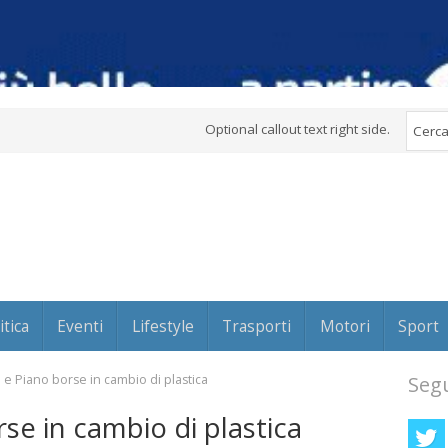
Optional callout text right side.
itica
Eventi
Lifestyle
Trasporti
Motori
Sport
 e Piano borse in cambio di plastica
Segu
se in cambio di plastica