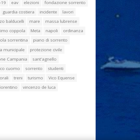
-19
eav
elezioni
fondazione sorrento
guardia costiera
incidente
lavori
zo balducelli
mare
massa lubrense
imo coppola
Meta
napoli
ordinanza
ola sorrentina
piano di sorrento
ia municipale
protezione civile
one Campania
sant'agnello
aco cuomo
sorrento
studenti
orali
treni
turismo
Vico Equense
 fiorentino
vincenzo de luca