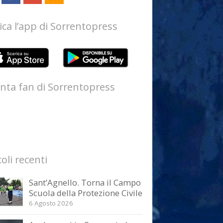
ica l’app di Sorrentopress
nta fan di Sorrentopress
coli recenti
Sant’Agnello. Torna il Campo
Scuola della Protezione Civile
6 Agosto 2026