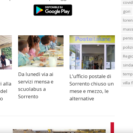
covid
gori
loren
mass
penis
poliz
Regi
sind
Da lunedì via ai
temp
L’ufficio postale di
servizi mensa e
villa
 alla
Sorrento chiuso un
scuolabus a
 del
mese e mezzo, le
Sorrento
zo
alternative