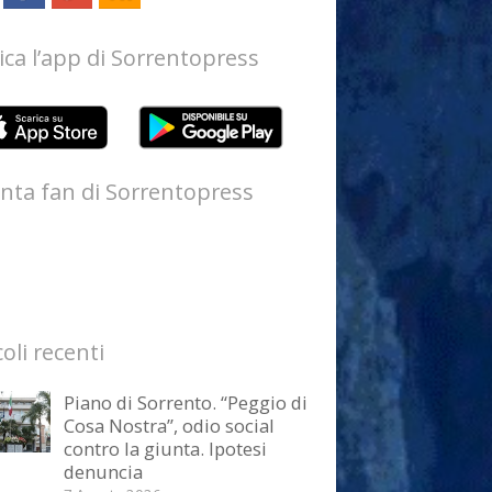
ica l’app di Sorrentopress
nta fan di Sorrentopress
coli recenti
Piano di Sorrento. “Peggio di
Cosa Nostra”, odio social
contro la giunta. Ipotesi
denuncia