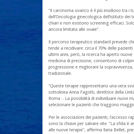
“Il carcinoma ovarico è il più insidioso tra i
dell’Oncologia ginecologica dell’istituto de
chiari e non esistono screening efficaci. Sol
ancora limitata alle ovaie”.
Il percorso terapeutico standard prevede chi
tende a recidivare: circa il 70% delle pazien
ultimi anni, però, la ricerca ha aperto nuove 
medicina di precisione, consentono di colpire
progressione e migliorare la sopravvivenza, r
tradizionale.
“Queste terapie rappresentano una vera svolt
sottolinea Anna Fagotti, direttrice della Uni
Roma -. La possibilità di individuare nuovi ma
selezionare le pazienti che traggono maggior
Per le associazioni dei pazienti, l’accesso 
sono la chiave per salvare vite. “La sfida è a
alle nuove terapie”, afferma Ilaria Bellet, pre