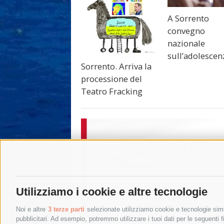
A Sorrento
convegno
nazionale
sull’adolescen
Sorrento. Arriva la
processione del
Teatro Fracking
Utilizziamo i cookie e altre tecnologie
Noi e altre
3 terze parti
selezionate utilizziamo cookie e tecnologie simil
pubblicitari. Ad esempio, potremmo utilizzare i tuoi dati per le seguenti fin