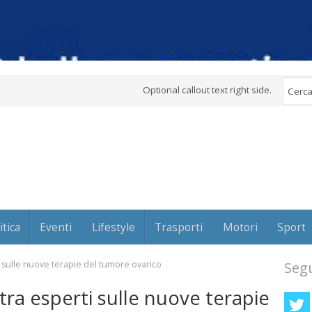
Optional callout text right side.
itica
Eventi
Lifestyle
Trasporti
Motori
Sport
 sulle nuove terapie del tumore ovarico
Segu
ra esperti sulle nuove terapie