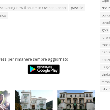
capri
scovering new frontiers in Ovarian Cancer
pascale
circ
conc
rico
covid
gori
loren
mass
penis
Press per rimanere sempre aggiornato
poliz
Regi
sind
temp
villa