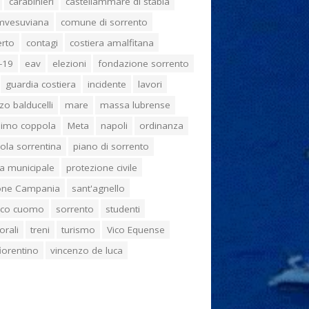
carabinieri
castellammare di stabia
umvesuviana
comune di sorrento
erto
contagi
costiera amalfitana
-19
eav
elezioni
fondazione sorrento
guardia costiera
incidente
lavori
zo balducelli
mare
massa lubrense
imo coppola
Meta
napoli
ordinanza
ola sorrentina
piano di sorrento
ia municipale
protezione civile
one Campania
sant'agnello
aco cuomo
sorrento
studenti
orali
treni
turismo
Vico Equense
 fiorentino
vincenzo de luca