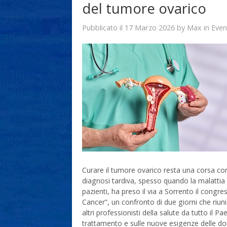
del tumore ovarico
17 Marzo 2026
Max
Pubblicato il
by
in
Even
Curare il tumore ovarico resta una corsa cont
diagnosi tardiva, spesso quando la malattia 
pazienti, ha preso il via a Sorrento il cong
Cancer”, un confronto di due giorni che riu
altri professionisti della salute da tutto il P
trattamento e sulle nuove esigenze delle don