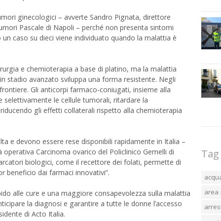
 tumori ginecologici – avverte Sandro Pignata, direttore
i tumori Pascale di Napoli – perché non presenta sintomi
o un caso su dieci viene individuato quando la malattia è
rurgia e chemioterapia a base di platino, ma la malattia
ti in stadio avanzato sviluppa una forma resistente. Negli
frontiere. Gli anticorpi farmaco-coniugati, insieme alla
 selettivamente le cellule tumorali, ritardare la
iducendo gli effetti collaterali rispetto alla chemioterapia
a e devono essere rese disponibili rapidamente in Italia –
Tag
tà operativa Carcinoma ovarico del Policlinico Gemelli di
rcatori biologici, come il recettore dei folati, permette di
 beneficio dai farmaci innovativi”.
acqu
area 
rapido alle cure e una maggiore consapevolezza sulla malattia
nticipare la diagnosi e garantire a tutte le donne l’accesso
arres
sidente di Acto Italia.