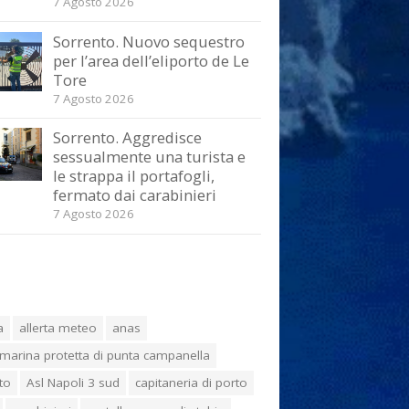
7 Agosto 2026
Sorrento. Nuovo sequestro
per l’area dell’eliporto de Le
Tore
7 Agosto 2026
Sorrento. Aggredisce
sessualmente una turista e
le strappa il portafogli,
fermato dai carabinieri
7 Agosto 2026
a
allerta meteo
anas
marina protetta di punta campanella
to
Asl Napoli 3 sud
capitaneria di porto