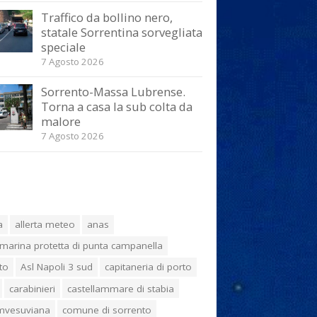
Traffico da bollino nero,
statale Sorrentina sorvegliata
speciale
7 Agosto 2026
Sorrento-Massa Lubrense.
Torna a casa la sub colta da
malore
7 Agosto 2026
a
allerta meteo
anas
marina protetta di punta campanella
to
Asl Napoli 3 sud
capitaneria di porto
carabinieri
castellammare di stabia
umvesuviana
comune di sorrento