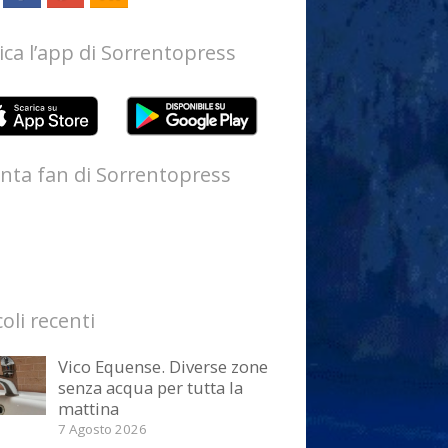
ica l’app di Sorrentopress
nta fan di Sorrentopress
coli recenti
Vico Equense. Diverse zone
senza acqua per tutta la
mattina
7 Agosto 2026