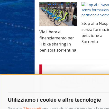
Stop alla Nasp
senza formazi
Via libera al
petizione a
finanziamento per
Sorrento
il bike sharing in
penisola sorrentina
Utilizziamo i cookie e altre tecnologie
Noi e altre
3 terze parti
selezionate utilizziamo cookie e tecnologie simil