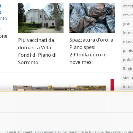
conc
covid
gori
i
loren
one,
Spazzatura d’oro: a
Più vaccinati da
mass
Piano spesi
domani a Villa
penis
290mila euro in
Fondi di Piano di
poliz
nove mesi
Sorrento
Regi
sind
temp
villa
i. Questi strumenti sono essenziali per garantire la fruizione dei contenuti dig