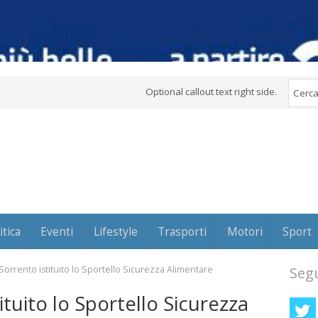
Optional callout text right side.
itica
Eventi
Lifestyle
Trasporti
Motori
Sport
Sorrento istituito lo Sportello Sicurezza Alimentare
Segu
ituito lo Sportello Sicurezza