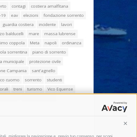
erto
contagi
costiera amalfitana
-19
eav
elezioni
fondazione sorrento
guardia costiera
incidente
lavori
zo balducelli
mare
massa lubrense
imo coppola
Meta
napoli
ordinanza
ola sorrentina
piano di sorrento
ia municipale
protezione civile
one Campania
sant'agnello
aco cuomo
sorrento
studenti
orali
treni
turismo
Vico Equense
 fiorentino
vincenzo de luca
Conti
itali, migliorare la navigazione e, previo tuo consenso, per scopi