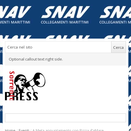
Optional callout text right side.
Home
/
Eventi
/
A Meta appuntamento con Pizza d’aMare