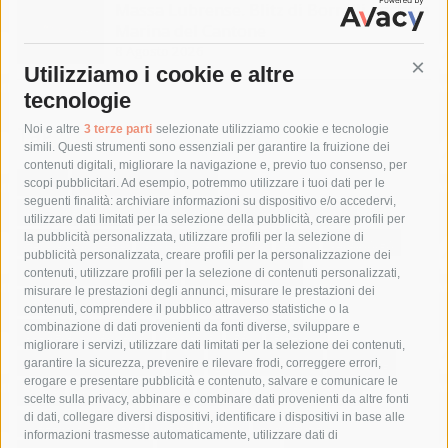
Massa Lubrense. Blitz di Borrelli anche a
Marina del Cantone
8 Agosto 2026
Utilizziamo i cookie e altre
Cont
tecnologie
Tag
Noi e altre
3 terze parti
selezionate utilizziamo cookie e tecnologie
simili. Questi strumenti sono essenziali per garantire la fruizione dei
contenuti digitali, migliorare la navigazione e, previo tuo consenso, per
acqua
allerta meteo
anas
scopi pubblicitari. Ad esempio, potremmo utilizzare i tuoi dati per le
seguenti finalità: archiviare informazioni su dispositivo e/o accedervi,
area marina protetta di punta campanella
arresto
utilizzare dati limitati per la selezione della pubblicità, creare profili per
la pubblicità personalizzata, utilizzare profili per la selezione di
Asl Napoli 3 sud
capitaneria di porto
capri
carabinieri
pubblicità personalizzata, creare profili per la personalizzazione dei
castellammare di stabia
circumvesuviana
contenuti, utilizzare profili per la selezione di contenuti personalizzati,
misurare le prestazioni degli annunci, misurare le prestazioni dei
comune di sorrento
concerto
contagi
contenuti, comprendere il pubblico attraverso statistiche o la
combinazione di dati provenienti da fonti diverse, sviluppare e
costiera amalfitana
covid-19
eav
elezioni
migliorare i servizi, utilizzare dati limitati per la selezione dei contenuti,
fondazione sorrento
gori
guardia costiera
incidente
garantire la sicurezza, prevenire e rilevare frodi, correggere errori,
erogare e presentare pubblicità e contenuto, salvare e comunicare le
lavori
lorenzo balducelli
mare
massa lubrense
scelte sulla privacy, abbinare e combinare dati provenienti da altre fonti
di dati, collegare diversi dispositivi, identificare i dispositivi in base alle
massimo coppola
Meta
napoli
ordinanza
informazioni trasmesse automaticamente, utilizzare dati di