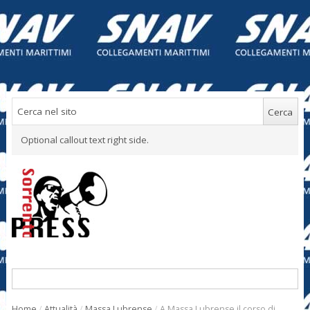
Optional callout text right side.
Home
/
Attualità
/
Massa Lubrense
/
A Massa Lubrense il corso di