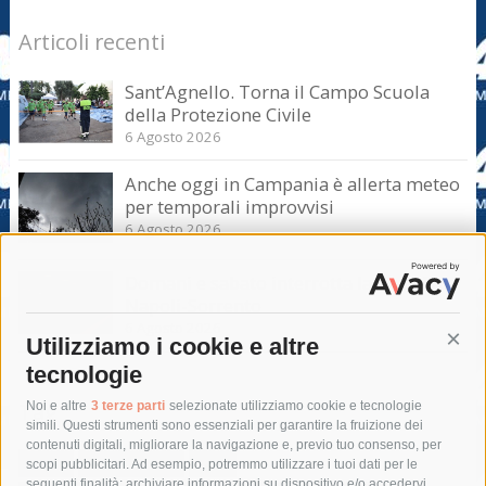
Articoli recenti
Sant’Agnello. Torna il Campo Scuola
della Protezione Civile
6 Agosto 2026
Anche oggi in Campania è allerta meteo
per temporali improvvisi
6 Agosto 2026
Domani e sabato interrotta la linea Eav
Napoli-Sorrento
6 Agosto 2026
Utilizziamo i cookie e altre
Cont
tecnologie
Tag
Noi e altre
3 terze parti
selezionate utilizziamo cookie e tecnologie
simili. Questi strumenti sono essenziali per garantire la fruizione dei
contenuti digitali, migliorare la navigazione e, previo tuo consenso, per
acqua
allerta meteo
anas
scopi pubblicitari. Ad esempio, potremmo utilizzare i tuoi dati per le
seguenti finalità: archiviare informazioni su dispositivo e/o accedervi,