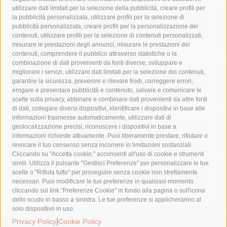
area marina protetta di punta campanella
arresto
utilizzare dati limitati per la selezione della pubblicità, creare profili per
la pubblicità personalizzata, utilizzare profili per la selezione di
Asl Napoli 3 sud
capitaneria di porto
capri
carabinieri
pubblicità personalizzata, creare profili per la personalizzazione dei
castellammare di stabia
circumvesuviana
contenuti, utilizzare profili per la selezione di contenuti personalizzati,
misurare le prestazioni degli annunci, misurare le prestazioni dei
comune di sorrento
concerto
contagi
contenuti, comprendere il pubblico attraverso statistiche o la
combinazione di dati provenienti da fonti diverse, sviluppare e
costiera amalfitana
covid-19
eav
elezioni
migliorare i servizi, utilizzare dati limitati per la selezione dei contenuti,
fondazione sorrento
gori
guardia costiera
incidente
garantire la sicurezza, prevenire e rilevare frodi, correggere errori,
erogare e presentare pubblicità e contenuto, salvare e comunicare le
lavori
lorenzo balducelli
mare
massa lubrense
scelte sulla privacy, abbinare e combinare dati provenienti da altre fonti
di dati, collegare diversi dispositivi, identificare i dispositivi in base alle
massimo coppola
Meta
napoli
ordinanza
informazioni trasmesse automaticamente, utilizzare dati di
penisola sorrentina
piano di sorrento
polizia municipale
geolocalizzazione precisi, riconoscere i dispositivi in base a
informazioni richieste attivamente. Puoi liberamente prestare, rifiutare o
protezione civile
Regione Campania
sant'agnello
revocare il tuo consenso senza incorrere in limitazioni sostanziali.
Cliccando su "Accetta cookie," acconsenti all'uso di cookie e strumenti
sindaco cuomo
sorrento
studenti
temporali
treni
simili. Utilizza il pulsante "Gestisci Preferenze" per personalizzare le tue
turismo
Vico Equense
villa fiorentino
vincenzo de luca
scelte o "Rifiuta tutto" per proseguire senza cookie non strettamente
necessari. Puoi modificare le tue preferenze in qualsiasi momento
cliccando sul link "Preferenze Cookie" in fondo alla pagina o sull'icona
dello scudo in basso a sinistra. Le tue preferenze si applicheranno al
solo dispositivo in uso.
© 2015 SorrentoPress. All rights reserved.
|
Privacy Policy
Cookie Policy