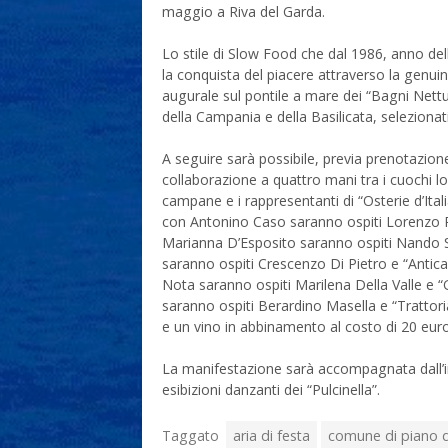
maggio a Riva del Garda.
Lo stile di Slow Food che dal 1986, anno de
la conquista del piacere attraverso la genuinit
augurale sul pontile a mare dei “Bagni Nett
della Campania e della Basilicata, seleziona
A seguire sarà possibile, previa prenotazione
collaborazione a quattro mani tra i cuochi lo
campane e i rappresentanti di “Osterie d’Ital
con Antonino Caso saranno ospiti Lorenzo Pr
Marianna D’Esposito saranno ospiti Nando Sa
saranno ospiti Crescenzo Di Pietro e “Antica 
Nota saranno ospiti Marilena Della Valle e “G
saranno ospiti Berardino Masella e “Trattor
e un vino in abbinamento al costo di 20 eur
La manifestazione sarà accompagnata dall’in
esibizioni danzanti dei “Pulcinella”.
Taggato
aria di festa
comune di piano d