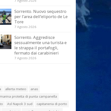
7 Agosto 2026
Sorrento. Nuovo sequestro
per l’area dell’eliporto de Le
Tore
7 Agosto 2026
Sorrento. Aggredisce
sessualmente una turista e
le strappa il portafogli,
fermato dai carabinieri
7 Agosto 2026
a
allerta meteo
anas
marina protetta di punta campanella
to
Asl Napoli 3 sud
capitaneria di porto