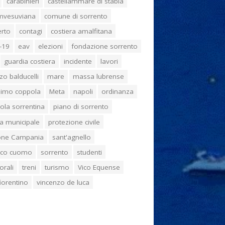
carabinieri
castellammare di stabia
umvesuviana
comune di sorrento
erto
contagi
costiera amalfitana
-19
eav
elezioni
fondazione sorrento
guardia costiera
incidente
lavori
zo balducelli
mare
massa lubrense
imo coppola
Meta
napoli
ordinanza
ola sorrentina
piano di sorrento
ia municipale
protezione civile
one Campania
sant'agnello
aco cuomo
sorrento
studenti
orali
treni
turismo
Vico Equense
 fiorentino
vincenzo de luca