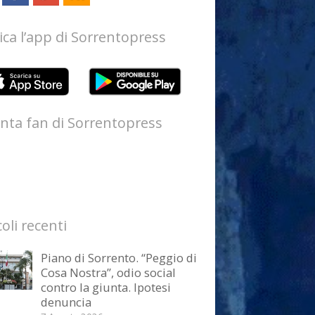
ica l’app di Sorrentopress
nta fan di Sorrentopress
coli recenti
Piano di Sorrento. “Peggio di
Cosa Nostra”, odio social
contro la giunta. Ipotesi
denuncia