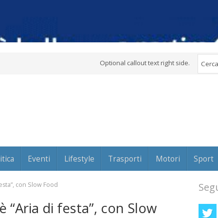
Optional callout text right side.
itica
Eventi
Lifestyle
Trasporti
Motori
Sport
festa”, con Slow Food
Segu
 “Aria di festa”, con Slow