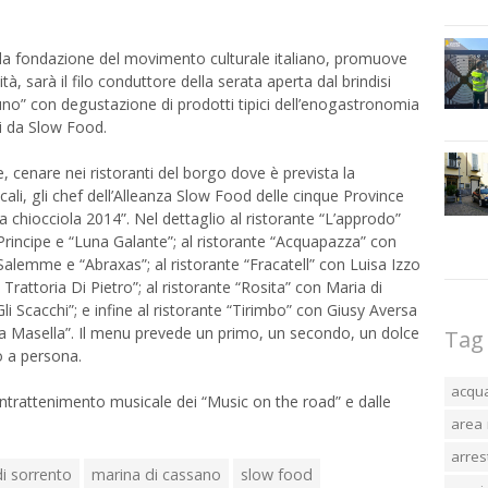
lla fondazione del movimento culturale italiano, promuove
à, sarà il filo conduttore della serata aperta dal brindisi
uno” con degustazione di prodotti tipici dell’enogastronomia
ti da Slow Food.
, cenare nei ristoranti del borgo dove è prevista la
cali, gli chef dell’Alleanza Slow Food delle cinque Province
ia chiocciola 2014”. Nel dettaglio al ristorante “L’approdo”
incipe e “Luna Galante”; al ristorante “Acquapazza” con
lemme e “Abraxas”; al ristorante “Fracatell” con Luisa Izzo
Trattoria Di Pietro”; al ristorante “Rosita” con Maria di
li Scacchi”; e infine al ristorante “Tirimbo” con Giusy Aversa
ia Masella”. Il menu prevede un primo, un secondo, un dolce
Tag
o a persona.
acqu
trattenimento musicale dei “Music on the road” e dalle
area 
arres
i sorrento
marina di cassano
slow food