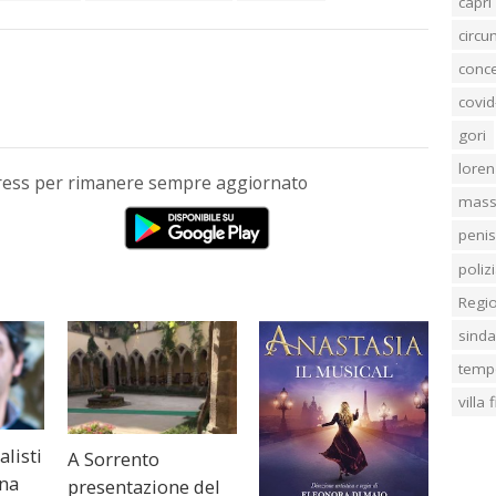
capri
circ
conc
covid
gori
loren
Press per rimanere sempre aggiornato
mass
penis
poliz
Regi
sind
temp
villa
alisti
A Sorrento
ena
presentazione del