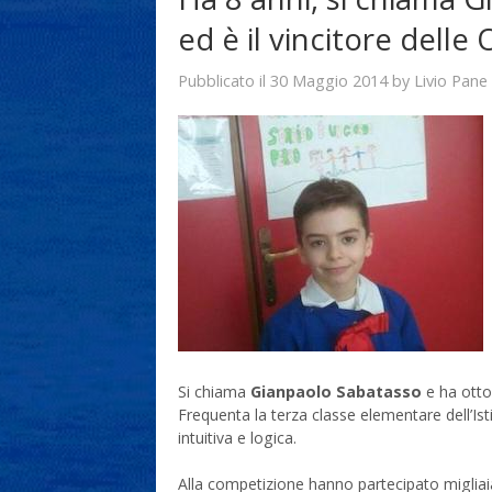
ed è il vincitore dell
30 Maggio 2014
Livio Pane
Pubblicato il
by
Si chiama
Gianpaolo Sabatasso
e ha otto 
Frequenta la terza classe elementare dell’Is
intuitiva e logica.
Alla competizione hanno partecipato migliaia 