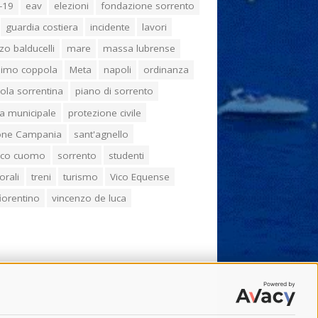
-19
eav
elezioni
fondazione sorrento
guardia costiera
incidente
lavori
zo balducelli
mare
massa lubrense
imo coppola
Meta
napoli
ordinanza
ola sorrentina
piano di sorrento
ia municipale
protezione civile
one Campania
sant'agnello
aco cuomo
sorrento
studenti
orali
treni
turismo
Vico Equense
 fiorentino
vincenzo de luca