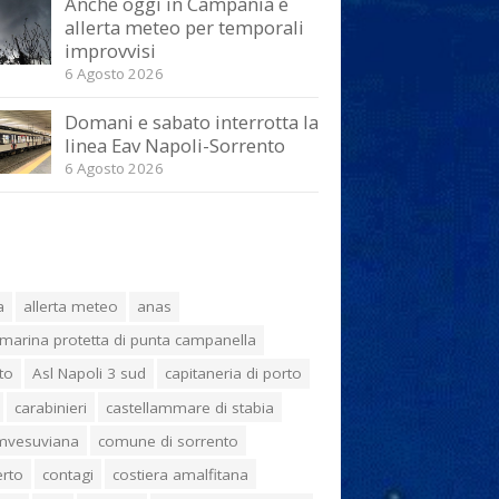
Anche oggi in Campania è
allerta meteo per temporali
improvvisi
6 Agosto 2026
Domani e sabato interrotta la
linea Eav Napoli-Sorrento
6 Agosto 2026
a
allerta meteo
anas
marina protetta di punta campanella
to
Asl Napoli 3 sud
capitaneria di porto
carabinieri
castellammare di stabia
umvesuviana
comune di sorrento
erto
contagi
costiera amalfitana