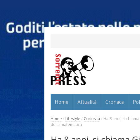
Home
Attualità
Cronaca
Pol
Home
/
Lifestyle
/
Curiosità
/
Ha 8 anni, si chiama
della matematica
Ha 8 anni, si chiama G