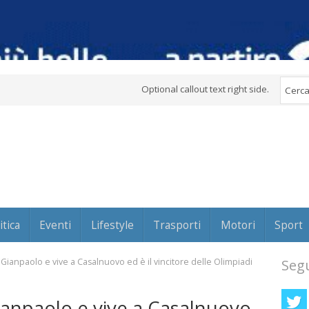
Optional callout text right side.
itica
Eventi
Lifestyle
Trasporti
Motori
Sport
 Gianpaolo e vive a Casalnuovo ed è il vincitore delle Olimpiadi
Segu
ianpaolo e vive a Casalnuovo