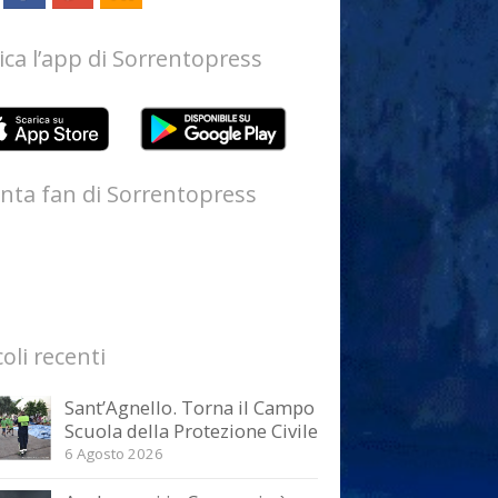
ica l’app di Sorrentopress
nta fan di Sorrentopress
coli recenti
Sant’Agnello. Torna il Campo
Scuola della Protezione Civile
6 Agosto 2026