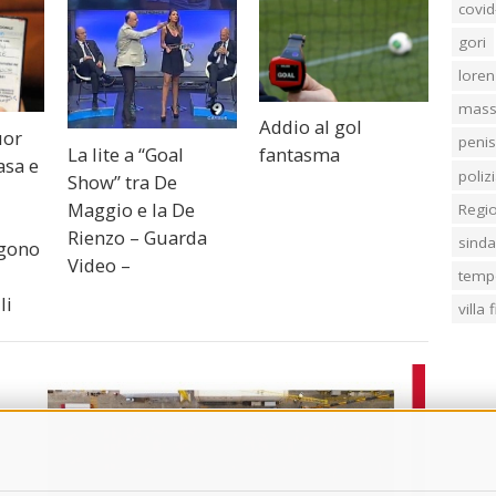
covid
gori
loren
mass
Addio al gol
uor
penis
La lite a “Goal
fantasma
asa e
poliz
Show” tra De
Maggio e la De
Regi
i
Rienzo – Guarda
sind
ngono
Video –
temp
li
villa