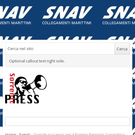
Optional callout text right side.
Home
/
Eventi
/
Grande successo per il Premio Penisola Sorrentina