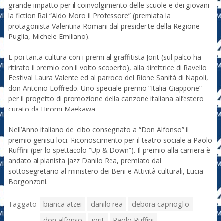
grande impatto per il coinvolgimento delle scuole e dei giovani
la fiction Rai “Aldo Moro il Professore” (premiata la
protagonista Valentina Romani dal presidente della Regione
Puglia, Michele Emiliano).
E poi tanta cultura con i premi al graffitista Jorit (sul palco ha
ritirato il premio con il volto scoperto), alla direttrice di Ravello
Festival Laura Valente ed al parroco del Rione Sanità di Napoli,
don Antonio Loffredo. Uno speciale premio “Italia-Giappone”
per il progetto di promozione della canzone italiana all’estero
curato da Hiromi Maekawa.
Nell’Anno italiano del cibo consegnato a “Don Alfonso” il
premio genisu loci. Riconoscimento per il teatro sociale a Paolo
Ruffini (per lo spettacolo “Up & Down”). Il premio alla carriera è
andato al pianista jazz Danilo Rea, premiato dal
sottosegretario al ministero dei Beni e Attività culturali, Lucia
Borgonzoni.
Taggato
bianca atzei
danilo rea
debora caprioglio
don alfonso
jorit
Paolo Ruffini