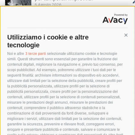
6 Agosto 2026
Domani e sabato interrotta la linea Eav
Napoli-Sorrento
6 Agosto 2026
Utilizziamo i cookie e altre
Cont
tecnologie
Tag
Noi e altre
3 terze parti
selezionate utilizziamo cookie e tecnologie
simili. Questi strumenti sono essenziali per garantire la fruizione dei
contenuti digitali, migliorare la navigazione e, previo tuo consenso, per
acqua
allerta meteo
anas
scopi pubblicitari. Ad esempio, potremmo utilizzare i tuoi dati per le
seguenti finalità: archiviare informazioni su dispositivo e/o accedervi,
area marina protetta di punta campanella
arresto
utilizzare dati limitati per la selezione della pubblicità, creare profili per
la pubblicità personalizzata, utilizzare profili per la selezione di
Asl Napoli 3 sud
capitaneria di porto
capri
carabinieri
pubblicità personalizzata, creare profili per la personalizzazione dei
castellammare di stabia
circumvesuviana
contenuti, utilizzare profili per la selezione di contenuti personalizzati,
misurare le prestazioni degli annunci, misurare le prestazioni dei
comune di sorrento
concerto
contagi
contenuti, comprendere il pubblico attraverso statistiche o la
combinazione di dati provenienti da fonti diverse, sviluppare e
costiera amalfitana
covid-19
eav
elezioni
migliorare i servizi, utilizzare dati limitati per la selezione dei contenuti,
fondazione sorrento
gori
guardia costiera
incidente
garantire la sicurezza, prevenire e rilevare frodi, correggere errori,
erogare e presentare pubblicità e contenuto, salvare e comunicare le
lavori
lorenzo balducelli
mare
massa lubrense
scelte sulla privacy, abbinare e combinare dati provenienti da altre fonti