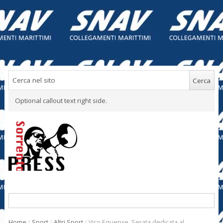
Optional callout text right side.
Home
/
Sport
/
Altri Sport
/
Vico Equense. Serata dedicata al