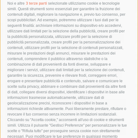
Tag
Noi e altre
3 terze parti
selezionate utilizziamo cookie e tecnologie
simili. Questi strumenti sono essenziali per garantire la fruizione dei
contenuti digitali, migliorare la navigazione e, previo tuo consenso, per
acqua
allerta meteo
anas
scopi pubblicitari. Ad esempio, potremmo utilizzare i tuoi dati per le
seguenti finalità: archiviare informazioni su dispositivo e/o accedervi,
area marina protetta di punta campanella
arresto
utilizzare dati limitati per la selezione della pubblicità, creare profili per
la pubblicità personalizzata, utilizzare profili per la selezione di
Asl Napoli 3 sud
capitaneria di porto
capri
carabinieri
pubblicità personalizzata, creare profili per la personalizzazione dei
castellammare di stabia
circumvesuviana
contenuti, utilizzare profili per la selezione di contenuti personalizzati,
misurare le prestazioni degli annunci, misurare le prestazioni dei
comune di sorrento
concerto
contagi
contenuti, comprendere il pubblico attraverso statistiche o la
combinazione di dati provenienti da fonti diverse, sviluppare e
costiera amalfitana
covid-19
eav
elezioni
migliorare i servizi, utilizzare dati limitati per la selezione dei contenuti,
fondazione sorrento
gori
guardia costiera
incidente
garantire la sicurezza, prevenire e rilevare frodi, correggere errori,
erogare e presentare pubblicità e contenuto, salvare e comunicare le
lavori
lorenzo balducelli
mare
massa lubrense
scelte sulla privacy, abbinare e combinare dati provenienti da altre fonti
di dati, collegare diversi dispositivi, identificare i dispositivi in base alle
massimo coppola
Meta
napoli
ordinanza
informazioni trasmesse automaticamente, utilizzare dati di
penisola sorrentina
piano di sorrento
polizia municipale
geolocalizzazione precisi, riconoscere i dispositivi in base a
informazioni richieste attivamente. Puoi liberamente prestare, rifiutare o
protezione civile
Regione Campania
sant'agnello
revocare il tuo consenso senza incorrere in limitazioni sostanziali.
Cliccando su "Accetta cookie," acconsenti all'uso di cookie e strumenti
sindaco cuomo
sorrento
studenti
temporali
treni
simili. Utilizza il pulsante "Gestisci Preferenze" per personalizzare le tue
turismo
Vico Equense
villa fiorentino
vincenzo de luca
scelte o "Rifiuta tutto" per proseguire senza cookie non strettamente
necessari. Puoi modificare le tue preferenze in qualsiasi momento