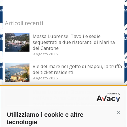
Articoli recenti
Massa Lubrense. Tavoli e sedie
sequestrati a due ristoranti di Marina
del Cantone
9 Agosto 2026
Vie del mare nel golfo di Napoli, la truffa
dei ticket residenti
9 Agosto 2026
Massa Lubrense. Sicurezza in mare
nell’Amp Punta Campanella, incontro
con il sottosegretario Iannone
9 Agosto 2026
Utilizziamo i cookie e altre
Cont
tecnologie