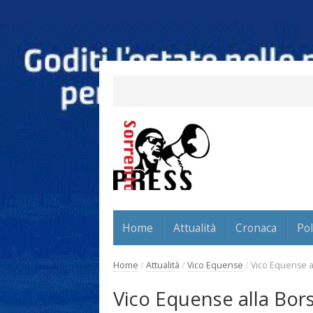
Home
Attualità
Cronaca
Pol
Home
/
Attualità
/
Vico Equense
/
Vico Equense al
Vico Equense alla Bors