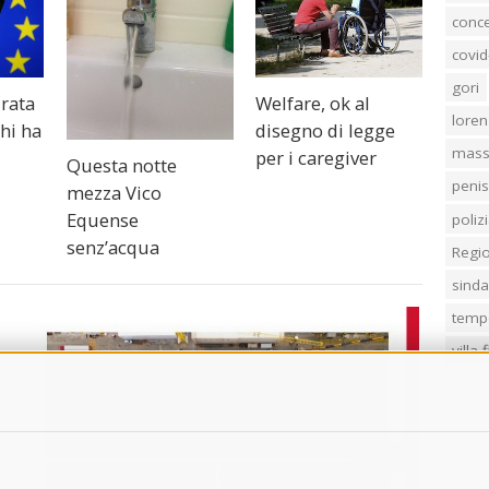
conc
covid
gori
urata
Welfare, ok al
loren
chi ha
disegno di legge
mass
per i caregiver
Questa notte
penis
mezza Vico
Equense
poliz
senz’acqua
Regi
sind
temp
villa