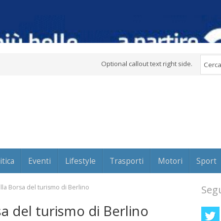
Optional callout text right side.
itica
Eventi
Lifestyle
Trasporti
Motori
Sport
la Borsa del turismo di Berlino
Segu
a del turismo di Berlino