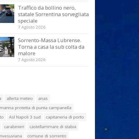
Traffico da bollino nero,
statale Sorrentina sorvegliata
speciale
7 Agosto 2026
Sorrento-Massa Lubrense.
Torna a casa la sub colta da
malore
7 Agosto 2026
a
allerta meteo
anas
marina protetta di punta campanella
to
Asl Napoli 3 sud
capitaneria di porto
carabinieri
castellammare di stabia
umvesuviana
comune di sorrento