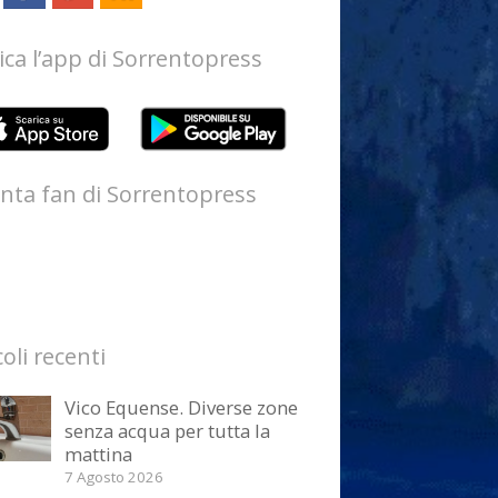
ica l’app di Sorrentopress
nta fan di Sorrentopress
coli recenti
Vico Equense. Diverse zone
senza acqua per tutta la
mattina
7 Agosto 2026