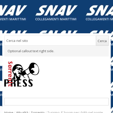
Optional callout text right side.
Home
/
Attualità
/
Sorrento
/
Turismo: E’ boom per i b&b nel ponte