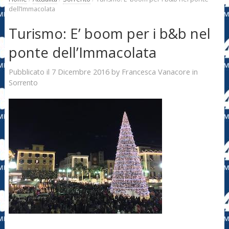
dell’Immacolata
Turismo: E’ boom per i b&b nel
ponte dell’Immacolata
7 Dicembre 2016
Francesca Vanacore
Pubblicato il
by
in
Sorrento