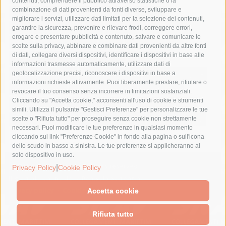
contenuti, comprendere il pubblico attraverso statistiche o la
combinazione di dati provenienti da fonti diverse, sviluppare e
costiera amalfitana
covid-19
eav
elezioni
migliorare i servizi, utilizzare dati limitati per la selezione dei contenuti,
fondazione sorrento
gori
guardia costiera
incidente
garantire la sicurezza, prevenire e rilevare frodi, correggere errori,
erogare e presentare pubblicità e contenuto, salvare e comunicare le
lavori
lorenzo balducelli
mare
massa lubrense
scelte sulla privacy, abbinare e combinare dati provenienti da altre fonti
di dati, collegare diversi dispositivi, identificare i dispositivi in base alle
massimo coppola
Meta
napoli
ordinanza
informazioni trasmesse automaticamente, utilizzare dati di
penisola sorrentina
piano di sorrento
polizia municipale
geolocalizzazione precisi, riconoscere i dispositivi in base a
informazioni richieste attivamente. Puoi liberamente prestare, rifiutare o
protezione civile
Regione Campania
sant'agnello
revocare il tuo consenso senza incorrere in limitazioni sostanziali.
Cliccando su "Accetta cookie," acconsenti all'uso di cookie e strumenti
sindaco cuomo
sorrento
studenti
temporali
treni
simili. Utilizza il pulsante "Gestisci Preferenze" per personalizzare le tue
turismo
Vico Equense
villa fiorentino
vincenzo de luca
scelte o "Rifiuta tutto" per proseguire senza cookie non strettamente
necessari. Puoi modificare le tue preferenze in qualsiasi momento
cliccando sul link "Preferenze Cookie" in fondo alla pagina o sull'icona
dello scudo in basso a sinistra. Le tue preferenze si applicheranno al
solo dispositivo in uso.
© 2015 SorrentoPress. All rights reserved.
|
Privacy Policy
Cookie Policy
Il giornale online della Penisola Sorrentina
Privacy policy
-
Cookie Policy
Accetta cookie
Rifiuta tutto