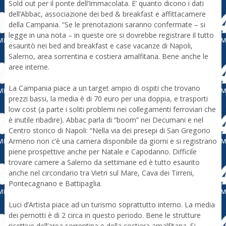
Sold out per il ponte dell’Immacolata. E’ quanto dicono i dati
dell’Abbac, associazione dei bed & breakfast e affittacamere
della Campania. “Se le prenotazioni saranno confermate – si
legge in una nota – in queste ore si dovrebbe registrare il tutto
esauritò nei bed and breakfast e case vacanze di Napoli,
Salerno, area sorrentina e costiera amalfitana. Bene anche le
aree interne.
La Campania piace a un target ampio di ospiti che trovano
prezzi bassi, la media è di 70 euro per una doppia, e trasporti
low cost (a parte i soliti problemi nei collegamenti ferroviari che
è inutile ribadire). Abbac parla di “boom” nei Decumani e nel
Centro storico di Napoli: “Nella via dei presepi di San Gregorio
Armeno non c’è una camera disponibile da giorni e si registrano
piene prospettive anche per Natale e Capodanno. Difficile
trovare camere a Salerno da settimane ed è tutto esaurito
anche nel circondario tra Vietri sul Mare, Cava dei Tirreni,
Pontecagnano e Battipaglia.
Luci d’Artista piace ad un turismo soprattutto interno. La media
dei pernotti è di 2 circa in questo periodo. Bene le strutture
ricettive dell’area sorrentina e della costiera amalfitana. Si