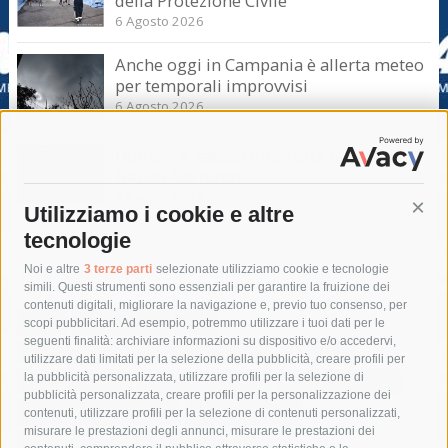
della Protezione Civile
6 Agosto 2026
Anche oggi in Campania è allerta meteo
per temporali improvvisi
6 Agosto 2026
Domani e sabato interrotta la linea Eav
Napoli-Sorrento
6 Agosto 2026
Utilizziamo i cookie e altre
Cont
tecnologie
Tag
Noi e altre
3 terze parti
selezionate utilizziamo cookie e tecnologie
simili. Questi strumenti sono essenziali per garantire la fruizione dei
contenuti digitali, migliorare la navigazione e, previo tuo consenso, per
acqua
allerta meteo
anas
scopi pubblicitari. Ad esempio, potremmo utilizzare i tuoi dati per le
seguenti finalità: archiviare informazioni su dispositivo e/o accedervi,
area marina protetta di punta campanella
arresto
utilizzare dati limitati per la selezione della pubblicità, creare profili per
la pubblicità personalizzata, utilizzare profili per la selezione di
Asl Napoli 3 sud
capitaneria di porto
capri
carabinieri
pubblicità personalizzata, creare profili per la personalizzazione dei
castellammare di stabia
circumvesuviana
contenuti, utilizzare profili per la selezione di contenuti personalizzati,
misurare le prestazioni degli annunci, misurare le prestazioni dei
comune di sorrento
concerto
contagi