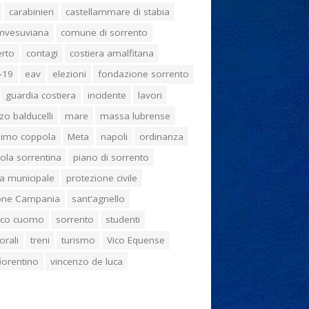
carabinieri
castellammare di stabia
umvesuviana
comune di sorrento
erto
contagi
costiera amalfitana
-19
eav
elezioni
fondazione sorrento
guardia costiera
incidente
lavori
zo balducelli
mare
massa lubrense
imo coppola
Meta
napoli
ordinanza
ola sorrentina
piano di sorrento
ia municipale
protezione civile
one Campania
sant'agnello
aco cuomo
sorrento
studenti
orali
treni
turismo
Vico Equense
 fiorentino
vincenzo de luca