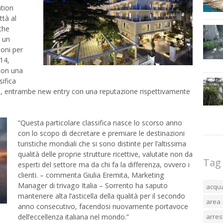
ation
ttà al
che
n un
oni per
014,
con una
sifica
m, entrambe new entry con una reputazione rispettivamente
“Questa particolare classifica nasce lo scorso anno
con lo scopo di decretare e premiare le destinazioni
turistiche mondiali che si sono distinte per l’altissima
qualità delle proprie strutture ricettive, valutate non da
Tag
esperti del settore ma da chi fa la differenza, ovvero i
clienti. – commenta Giulia Eremita, Marketing
Manager di trivago Italia – Sorrento ha saputo
acqu
mantenere alta l’asticella della qualità per il secondo
area 
anno consecutivo, facendosi nuovamente portavoce
dell’eccellenza italiana nel mondo.”
arres