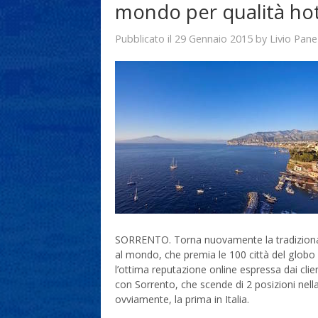
mondo per qualità ho
29 Gennaio 2015
Livio Pane
Pubblicato il
by
SORRENTO. Torna nuovamente la tradizionale 
al mondo, che premia le 100 città del globo i
l’ottima reputazione online espressa dai cli
con Sorrento, che scende di 2 posizioni nell
ovviamente, la prima in Italia.