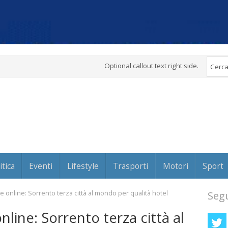
Optional callout text right side.
itica
Eventi
Lifestyle
Trasporti
Motori
Sport
e online: Sorrento terza città al mondo per qualità hotel
Segu
nline: Sorrento terza città al