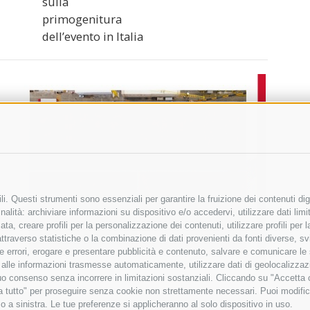
sulla
primogenitura
dell’evento in Italia
i. Questi strumenti sono essenziali per garantire la fruizione dei contenuti dig
alità: archiviare informazioni su dispositivo e/o accedervi, utilizzare dati limita
zata, creare profili per la personalizzazione dei contenuti, utilizzare profili per
raverso statistiche o la combinazione di dati provenienti da fonti diverse, svilu
ere errori, erogare e presentare pubblicità e contenuto, salvare e comunicare le
base alle informazioni trasmesse automaticamente, utilizzare dati di geolocalizza
tuo consenso senza incorrere in limitazioni sostanziali. Cliccando su "Accetta co
ta tutto" per proseguire senza cookie non strettamente necessari. Puoi modific
o a sinistra. Le tue preferenze si applicheranno al solo dispositivo in uso.