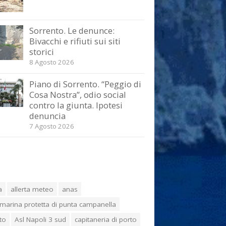
Sorrento. Le denunce:
Bivacchi e rifiuti sui siti
storici
8 Agosto 2026
Piano di Sorrento. “Peggio di
Cosa Nostra”, odio social
contro la giunta. Ipotesi
denuncia
7 Agosto 2026
a
allerta meteo
anas
marina protetta di punta campanella
to
Asl Napoli 3 sud
capitaneria di porto