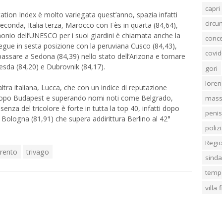
capri
ation Index è molto variegata quest’anno, spazia infatti
circ
seconda, Italia terza, Marocco con Fès in quarta (84,64),
onio dell’UNESCO per i suoi giardini è chiamata anche la
conc
osegue in sesta posizione con la peruviana Cusco (84,43),
covid
passare a Sedona (84,39) nello stato dell’Arizona e tornare
resda (84,20) e Dubrovnik (84,17).
gori
loren
ltra italiana, Lucca, che con un indice di reputazione
to dopo Budapest e superando nomi noti come Belgrado,
mass
nza del tricolore è forte in tutta la top 40, infatti dopo
penis
Bologna (81,91) che supera addirittura Berlino al 42°
poliz
Regi
rento
trivago
sind
temp
villa