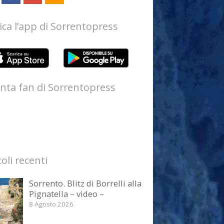
ica l’app di Sorrentopress
nta fan di Sorrentopress
coli recenti
Sorrento. Blitz di Borrelli alla
Pignatella – video –
8 Agosto 2026