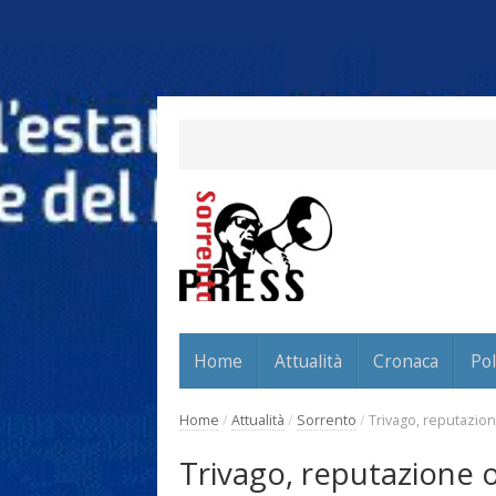
Home
Attualità
Cronaca
Pol
Home
/
Attualità
/
Sorrento
/
Trivago, reputazion
Trivago, reputazione o