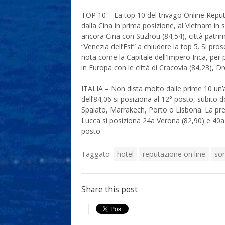
TOP 10 – La top 10 del trivago Online Reput
dalla Cina in prima posizione, al Vietnam in 
ancora Cina con Suzhou (84,54), città patrim
“Venezia dell’Est” a chiudere la top 5. Si pr
nota come la Capitale dell’Impero Inca, per 
in Europa con le città di Cracovia (84,23), D
ITALIA – Non dista molto dalle prime 10 un’a
dell’84,06 si posiziona al 12° posto, subi
Spalato, Marrakech, Porto o Lisbona. La prese
Lucca si posiziona 24a Verona (82,90) e 40a 
posto.
Taggato
hotel
reputazione on line
sor
Share this post