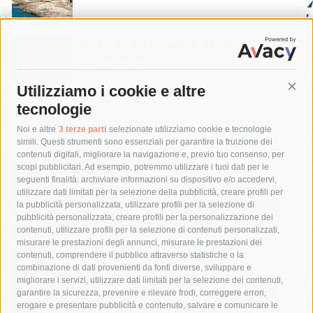
Sorrento. Le denunce: Bivacchi e rifiuti
sui siti storici
8 Agosto 2026
Utilizziamo i cookie e altre
Cont
tecnologie
Tag
Noi e altre
3 terze parti
selezionate utilizziamo cookie e tecnologie
simili. Questi strumenti sono essenziali per garantire la fruizione dei
contenuti digitali, migliorare la navigazione e, previo tuo consenso, per
acqua
allerta meteo
anas
scopi pubblicitari. Ad esempio, potremmo utilizzare i tuoi dati per le
seguenti finalità: archiviare informazioni su dispositivo e/o accedervi,
area marina protetta di punta campanella
arresto
utilizzare dati limitati per la selezione della pubblicità, creare profili per
la pubblicità personalizzata, utilizzare profili per la selezione di
Asl Napoli 3 sud
capitaneria di porto
capri
carabinieri
pubblicità personalizzata, creare profili per la personalizzazione dei
castellammare di stabia
circumvesuviana
contenuti, utilizzare profili per la selezione di contenuti personalizzati,
misurare le prestazioni degli annunci, misurare le prestazioni dei
comune di sorrento
concerto
contagi
contenuti, comprendere il pubblico attraverso statistiche o la
combinazione di dati provenienti da fonti diverse, sviluppare e
costiera amalfitana
covid-19
eav
elezioni
migliorare i servizi, utilizzare dati limitati per la selezione dei contenuti,
fondazione sorrento
gori
guardia costiera
incidente
garantire la sicurezza, prevenire e rilevare frodi, correggere errori,
erogare e presentare pubblicità e contenuto, salvare e comunicare le