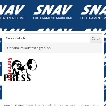
Optional callout text right side.
Home
/
Eventi
/
Torna la Festa della Melanzana di Preazzano di Vico