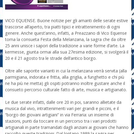
VICO EQUENSE. Buone notizie per gli amanti delle serate estive
trascorse all’aperto, tra piatti tipici e intrattenimento di ogni
genere. Anche quest’anno, infatti, a Preazzano di Vico Equense
torna la consueta Festa della Melanzana, la sagra che da oltre
25 anni unisce i sapori della tradizione a varie forme d’arte. La
kermesse, giunta ormai alla sua 27esima edizione, si svolgerà il
20 e il 21 agosto tra le strade dell’antico borgo.
Oltre alle saporite varianti in cui la melanzana verrà servita (alla
parmigiana, indorata e fritta, alla griglia, a funghetto e chi più
ne ha più ne metta) gli ospiti potranno inoltre gustare anche il
consueto percorso culturale fatto di arte, musica e artigianato.
Le due serate infatti, dalle ore 20 in poi, saranno allietate da
musica dal vivo, intrattenimenti vari per grandi e piccini, e il
“borgo dei giovani artigiani” in via Ferraria: un insieme di
stazioni, punti da toccare in un percorso tra i vari prodotti
artigianali in parte tramandati dagli anziani ai giovani che hanno
raccolto queste tradizioni. Dal lontano 1989 la sagra per