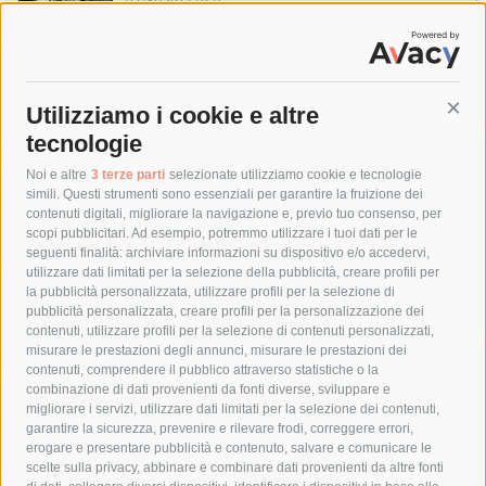
Domani e sabato interrotta la linea Eav
Napoli-Sorrento
6 Agosto 2026
Utilizziamo i cookie e altre
Cont
tecnologie
Tag
Noi e altre
3 terze parti
selezionate utilizziamo cookie e tecnologie
simili. Questi strumenti sono essenziali per garantire la fruizione dei
contenuti digitali, migliorare la navigazione e, previo tuo consenso, per
acqua
allerta meteo
anas
scopi pubblicitari. Ad esempio, potremmo utilizzare i tuoi dati per le
seguenti finalità: archiviare informazioni su dispositivo e/o accedervi,
area marina protetta di punta campanella
arresto
utilizzare dati limitati per la selezione della pubblicità, creare profili per
la pubblicità personalizzata, utilizzare profili per la selezione di
Asl Napoli 3 sud
capitaneria di porto
capri
carabinieri
pubblicità personalizzata, creare profili per la personalizzazione dei
castellammare di stabia
circumvesuviana
contenuti, utilizzare profili per la selezione di contenuti personalizzati,
misurare le prestazioni degli annunci, misurare le prestazioni dei
comune di sorrento
concerto
contagi
contenuti, comprendere il pubblico attraverso statistiche o la
combinazione di dati provenienti da fonti diverse, sviluppare e
costiera amalfitana
covid-19
eav
elezioni
migliorare i servizi, utilizzare dati limitati per la selezione dei contenuti,
fondazione sorrento
gori
guardia costiera
incidente
garantire la sicurezza, prevenire e rilevare frodi, correggere errori,
erogare e presentare pubblicità e contenuto, salvare e comunicare le
lavori
lorenzo balducelli
mare
massa lubrense
scelte sulla privacy, abbinare e combinare dati provenienti da altre fonti