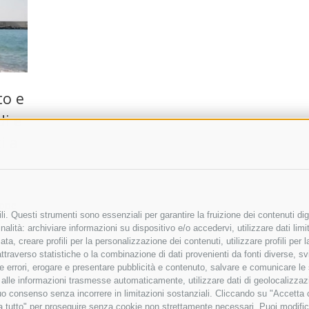
to e
i e
i a
eppe
i. Questi strumenti sono essenziali per garantire la fruizione dei contenuti dig
e
alità: archiviare informazioni su dispositivo e/o accedervi, utilizzare dati limita
zata, creare profili per la personalizzazione dei contenuti, utilizzare profili per
raverso statistiche o la combinazione di dati provenienti da fonti diverse, svilu
ere errori, erogare e presentare pubblicità e contenuto, salvare e comunicare le
base alle informazioni trasmesse automaticamente, utilizzare dati di geolocalizza
tuo consenso senza incorrere in limitazioni sostanziali. Cliccando su "Accetta co
ta tutto" per proseguire senza cookie non strettamente necessari. Puoi modific