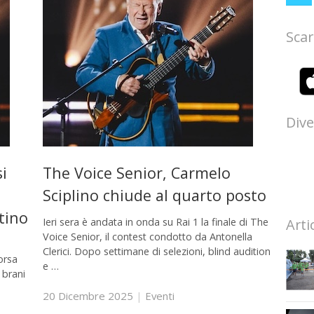
Scar
Dive
i
The Voice Senior, Carmelo
Sciplino chiude al quarto posto
tino
Ieri sera è andata in onda su Rai 1 la finale di The
Arti
Voice Senior, il contest condotto da Antonella
Clerici. Dopo settimane di selezioni, blind audition
orsa
e …
 brani
20 Dicembre 2025
|
Eventi