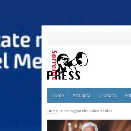
Home
Attualità
Cronaca
Pol
Home
/
Post taggati
the voice senior