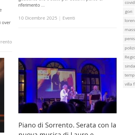
covid
riferimento …
e
gori
10 Dicembre 2025
|
Eventi
loren
i over
mass
penis
rrento
poliz
Regi
sind
temp
villa
Piano di Sorrento. Serata con la
nuova musica di Lauro e