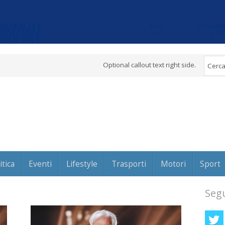
Optional callout text right side.
itica
Eventi
Lifestyle
Trasporti
Motori
Sport
Segu