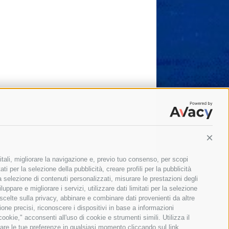
Conti
itali, migliorare la navigazione e, previo tuo consenso, per scopi
ti per la selezione della pubblicità, creare profili per la pubblicità
 la selezione di contenuti personalizzati, misurare le prestazioni degli
ppare e migliorare i servizi, utilizzare dati limitati per la selezione
 scelte sulla privacy, abbinare e combinare dati provenienti da altre
zione precisi, riconoscere i dispositivi in base a informazioni
okie," acconsenti all'uso di cookie e strumenti simili. Utilizza il
are le tue preferenze in qualsiasi momento cliccando sul link