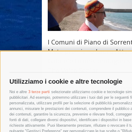
I Comuni di Piano di Sorren
Meta premiano Lauro Attard
Gabriele Iaconis protagonist
The Voice Senior
Utilizziamo i cookie e altre tecnologie
I sindaci di Piano di Sorrento e di Meta,
rispettivamente Salvatore Cappiello e Gius
Noi e altre
3 terze parti
selezionate utilizziamo cookie e tecnologie simil
Tito, conferiranno a Lauro Attardi e Gabriel
pubblicitari. Ad esempio, potremmo utilizzare i tuoi dati per le seguenti fin
Iaconis un …
personalizzata, utilizzare profili per la selezione di pubblicità personaliz
annunci, misurare le prestazioni dei contenuti, comprendere il pubblico att
3 Febbraio 2023
|
Eventi
dei contenuti, garantire la sicurezza, prevenire e rilevare frodi, corregg
fonti di dati, collegare diversi dispositivi, identificare i dispositivi in 
richieste attivamente. Puoi liberamente prestare, rifiutare o revocare il 
pulsante "Gestisci Preferenze" per personalizzare le tue scelte o "Rifiu