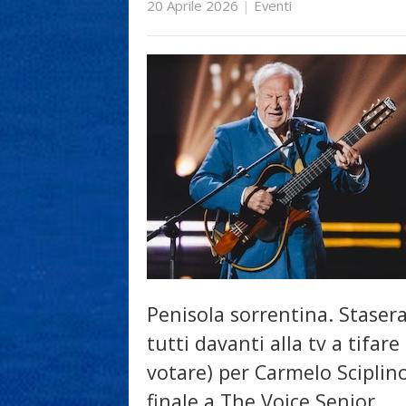
20 Aprile 2026
|
Eventi
Penisola sorrentina. Staser
tutti davanti alla tv a tifare 
votare) per Carmelo Sciplino
finale a The Voice Senior