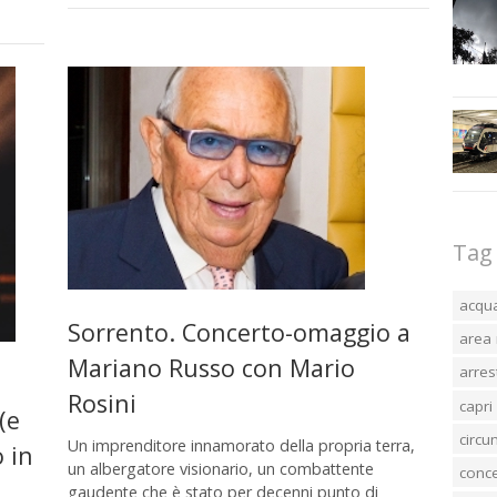
Tag
acqu
Sorrento. Concerto-omaggio a
area 
Mariano Russo con Mario
arres
a
Rosini
capri
(e
circ
Un imprenditore innamorato della propria terra,
 in
un albergatore visionario, un combattente
conc
gaudente che è stato per decenni punto di