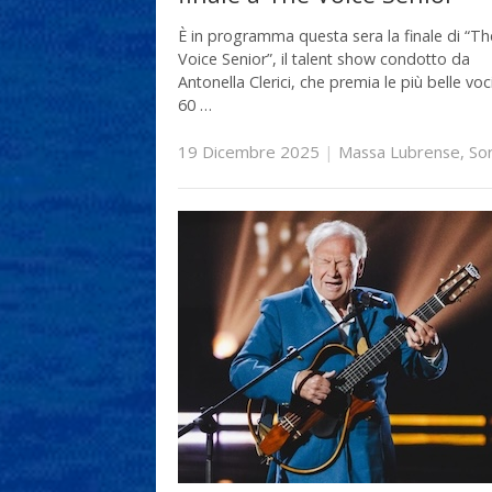
È in programma questa sera la finale di “Th
Voice Senior”, il talent show condotto da
Antonella Clerici, che premia le più belle voc
60 …
19 Dicembre 2025
|
Massa Lubrense
,
So