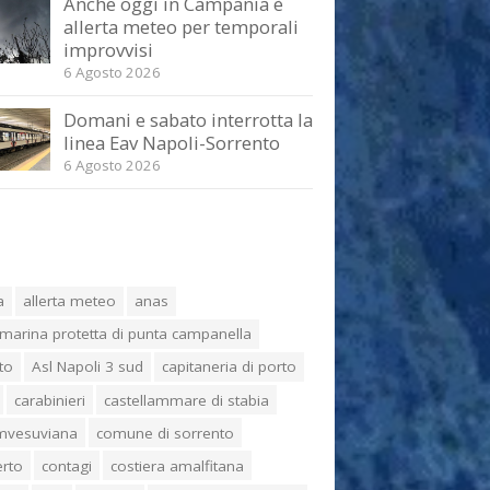
Anche oggi in Campania è
allerta meteo per temporali
improvvisi
6 Agosto 2026
Domani e sabato interrotta la
linea Eav Napoli-Sorrento
6 Agosto 2026
a
allerta meteo
anas
marina protetta di punta campanella
to
Asl Napoli 3 sud
capitaneria di porto
carabinieri
castellammare di stabia
umvesuviana
comune di sorrento
erto
contagi
costiera amalfitana