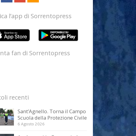
ica l’app di Sorrentopress
nta fan di Sorrentopress
coli recenti
Sant’Agnello. Torna il Campo
Scuola della Protezione Civile
6 Agosto 2026