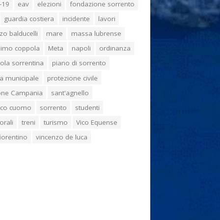
-19
eav
elezioni
fondazione sorrento
guardia costiera
incidente
lavori
zo balducelli
mare
massa lubrense
imo coppola
Meta
napoli
ordinanza
ola sorrentina
piano di sorrento
ia municipale
protezione civile
one Campania
sant'agnello
aco cuomo
sorrento
studenti
orali
treni
turismo
Vico Equense
 fiorentino
vincenzo de luca