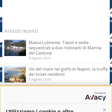
Articoli recenti
Massa Lubrense. Tavoli e sedie
sequestrati a due ristoranti di Marina
del Cantone
9 Agosto 2026
Vie del mare nel golfo di Napoli, la truffa
dei ticket residenti
9 Agosto 2026
Massa Lubrense. Sicurezza in mare
nell’Amp Punta Campanella, incontro
con il sottosegretario Iannone
9 Agosto 2026
Utilizziamo i cookie e altre
Cont