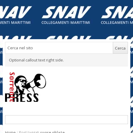
Optional callout text right side.
Home
/
Post taggati
suore oblate