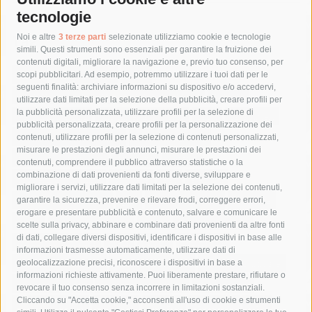
tecnologie
Tag
Noi e altre
3 terze parti
selezionate utilizziamo cookie e tecnologie
simili. Questi strumenti sono essenziali per garantire la fruizione dei
contenuti digitali, migliorare la navigazione e, previo tuo consenso, per
acqua
allerta meteo
anas
scopi pubblicitari. Ad esempio, potremmo utilizzare i tuoi dati per le
seguenti finalità: archiviare informazioni su dispositivo e/o accedervi,
area marina protetta di punta campanella
arresto
utilizzare dati limitati per la selezione della pubblicità, creare profili per
la pubblicità personalizzata, utilizzare profili per la selezione di
Asl Napoli 3 sud
capitaneria di porto
capri
carabinieri
pubblicità personalizzata, creare profili per la personalizzazione dei
castellammare di stabia
circumvesuviana
contenuti, utilizzare profili per la selezione di contenuti personalizzati,
misurare le prestazioni degli annunci, misurare le prestazioni dei
comune di sorrento
concerto
contagi
contenuti, comprendere il pubblico attraverso statistiche o la
combinazione di dati provenienti da fonti diverse, sviluppare e
costiera amalfitana
covid-19
eav
elezioni
migliorare i servizi, utilizzare dati limitati per la selezione dei contenuti,
fondazione sorrento
gori
guardia costiera
incidente
garantire la sicurezza, prevenire e rilevare frodi, correggere errori,
erogare e presentare pubblicità e contenuto, salvare e comunicare le
lavori
lorenzo balducelli
mare
massa lubrense
scelte sulla privacy, abbinare e combinare dati provenienti da altre fonti
di dati, collegare diversi dispositivi, identificare i dispositivi in base alle
massimo coppola
Meta
napoli
ordinanza
informazioni trasmesse automaticamente, utilizzare dati di
penisola sorrentina
piano di sorrento
polizia municipale
geolocalizzazione precisi, riconoscere i dispositivi in base a
informazioni richieste attivamente. Puoi liberamente prestare, rifiutare o
protezione civile
Regione Campania
sant'agnello
revocare il tuo consenso senza incorrere in limitazioni sostanziali.
Cliccando su "Accetta cookie," acconsenti all'uso di cookie e strumenti
sindaco cuomo
sorrento
studenti
temporali
treni