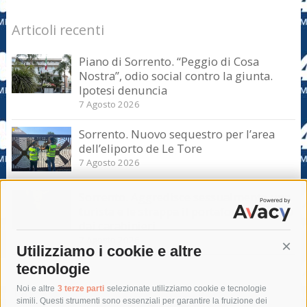
Articoli recenti
Piano di Sorrento. “Peggio di Cosa
Nostra”, odio social contro la giunta.
Ipotesi denuncia
7 Agosto 2026
Sorrento. Nuovo sequestro per l’area
dell’eliporto de Le Tore
7 Agosto 2026
Sorrento. Aggredisce sessualmente una
turista e le strappa il portafogli, fermato
dai carabinieri
7 Agosto 2026
Utilizziamo i cookie e altre
Cont
tecnologie
Tag
Noi e altre
3 terze parti
selezionate utilizziamo cookie e tecnologie
simili. Questi strumenti sono essenziali per garantire la fruizione dei