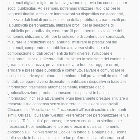
contenuti digitali, migliorare la navigazione e, previo tuo consenso, per
acqua
allerta meteo
anas
scopi pubblicitari. Ad esempio, potremmo utilizzare i tuoi dati per le
seguenti finalità: archiviare informazioni su dispositivo e/o accedervi,
area marina protetta di punta campanella
arresto
utilizzare dati limitati per la selezione della pubblicità, creare profili per
la pubblicità personalizzata, utilizzare profili per la selezione di
Asl Napoli 3 sud
capitaneria di porto
capri
carabinieri
pubblicità personalizzata, creare profili per la personalizzazione dei
castellammare di stabia
circumvesuviana
contenuti, utilizzare profili per la selezione di contenuti personalizzati,
misurare le prestazioni degli annunci, misurare le prestazioni dei
comune di sorrento
concerto
contagi
contenuti, comprendere il pubblico attraverso statistiche o la
combinazione di dati provenienti da fonti diverse, sviluppare e
costiera amalfitana
covid-19
eav
elezioni
migliorare i servizi, utilizzare dati limitati per la selezione dei contenuti,
fondazione sorrento
gori
guardia costiera
incidente
garantire la sicurezza, prevenire e rilevare frodi, correggere errori,
erogare e presentare pubblicità e contenuto, salvare e comunicare le
lavori
lorenzo balducelli
mare
massa lubrense
scelte sulla privacy, abbinare e combinare dati provenienti da altre fonti
di dati, collegare diversi dispositivi, identificare i dispositivi in base alle
massimo coppola
Meta
napoli
ordinanza
informazioni trasmesse automaticamente, utilizzare dati di
penisola sorrentina
piano di sorrento
polizia municipale
geolocalizzazione precisi, riconoscere i dispositivi in base a
informazioni richieste attivamente. Puoi liberamente prestare, rifiutare o
protezione civile
Regione Campania
sant'agnello
revocare il tuo consenso senza incorrere in limitazioni sostanziali.
Cliccando su "Accetta cookie," acconsenti all'uso di cookie e strumenti
sindaco cuomo
sorrento
studenti
temporali
treni
simili. Utilizza il pulsante "Gestisci Preferenze" per personalizzare le tue
turismo
Vico Equense
villa fiorentino
vincenzo de luca
scelte o "Rifiuta tutto" per proseguire senza cookie non strettamente
necessari. Puoi modificare le tue preferenze in qualsiasi momento
cliccando sul link "Preferenze Cookie" in fondo alla pagina o sull'icona
dello scudo in basso a sinistra. Le tue preferenze si applicheranno al