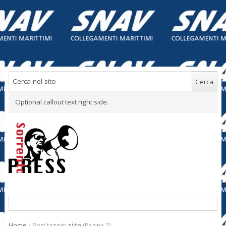
Optional callout text right side.
Home
/
Post taggati
sito
(Pagina 2)