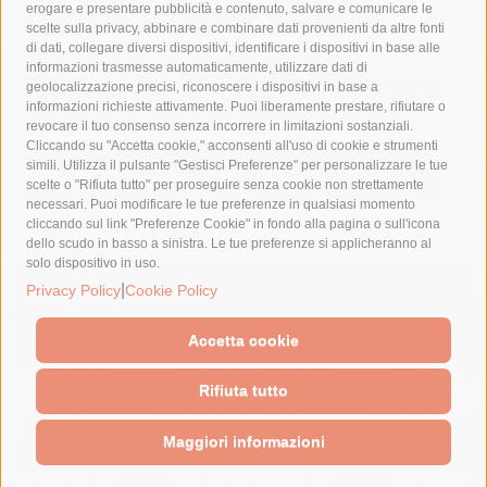
erogare e presentare pubblicità e contenuto, salvare e comunicare le
lavori
lorenzo balducelli
mare
massa lubrense
scelte sulla privacy, abbinare e combinare dati provenienti da altre fonti
di dati, collegare diversi dispositivi, identificare i dispositivi in base alle
massimo coppola
Meta
napoli
ordinanza
informazioni trasmesse automaticamente, utilizzare dati di
penisola sorrentina
piano di sorrento
polizia municipale
geolocalizzazione precisi, riconoscere i dispositivi in base a
informazioni richieste attivamente. Puoi liberamente prestare, rifiutare o
protezione civile
Regione Campania
sant'agnello
revocare il tuo consenso senza incorrere in limitazioni sostanziali.
Cliccando su "Accetta cookie," acconsenti all'uso di cookie e strumenti
sindaco cuomo
sorrento
studenti
temporali
treni
simili. Utilizza il pulsante "Gestisci Preferenze" per personalizzare le tue
turismo
Vico Equense
villa fiorentino
vincenzo de luca
scelte o "Rifiuta tutto" per proseguire senza cookie non strettamente
necessari. Puoi modificare le tue preferenze in qualsiasi momento
cliccando sul link "Preferenze Cookie" in fondo alla pagina o sull'icona
dello scudo in basso a sinistra. Le tue preferenze si applicheranno al
solo dispositivo in uso.
|
© 2015 SorrentoPress. All rights reserved.
Privacy Policy
Cookie Policy
Il giornale online della Penisola Sorrentina
Privacy policy
-
Cookie Policy
Accetta cookie
Rifiuta tutto
Maggiori informazioni