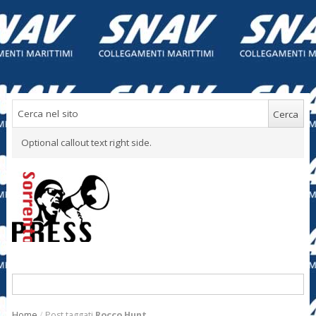
Optional callout text right side.
Home
/
Post taggati
Rocco Hunt