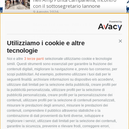
con il sottosegretario Iannone
9 Agosto 2026
Massa Lubrense. Blitz di Borrelli anche a
Marina del Cantone
8 Agosto 2026
Utilizziamo i cookie e altre
Cont
tecnologie
Tag
Noi e altre
3 terze parti
selezionate utilizziamo cookie e tecnologie
simili. Questi strumenti sono essenziali per garantire la fruizione dei
contenuti digitali, migliorare la navigazione e, previo tuo consenso, per
acqua
allerta meteo
anas
scopi pubblicitari. Ad esempio, potremmo utilizzare i tuoi dati per le
seguenti finalità: archiviare informazioni su dispositivo e/o accedervi,
area marina protetta di punta campanella
arresto
utilizzare dati limitati per la selezione della pubblicità, creare profili per
la pubblicità personalizzata, utilizzare profili per la selezione di
Asl Napoli 3 sud
capitaneria di porto
capri
carabinieri
pubblicità personalizzata, creare profili per la personalizzazione dei
castellammare di stabia
circumvesuviana
contenuti, utilizzare profili per la selezione di contenuti personalizzati,
misurare le prestazioni degli annunci, misurare le prestazioni dei
comune di sorrento
concerto
contagi
contenuti, comprendere il pubblico attraverso statistiche o la
combinazione di dati provenienti da fonti diverse, sviluppare e
costiera amalfitana
covid-19
eav
elezioni
migliorare i servizi, utilizzare dati limitati per la selezione dei contenuti,
fondazione sorrento
gori
guardia costiera
incidente
garantire la sicurezza, prevenire e rilevare frodi, correggere errori,