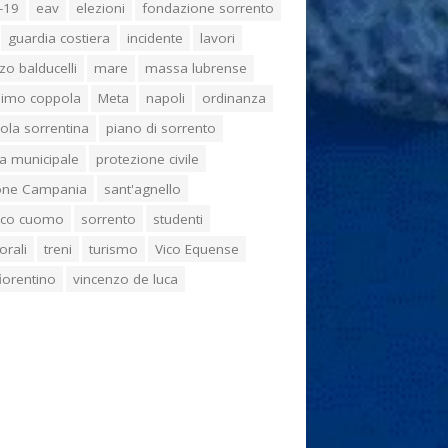
-19
eav
elezioni
fondazione sorrento
guardia costiera
incidente
lavori
zo balducelli
mare
massa lubrense
imo coppola
Meta
napoli
ordinanza
ola sorrentina
piano di sorrento
ia municipale
protezione civile
one Campania
sant'agnello
aco cuomo
sorrento
studenti
orali
treni
turismo
Vico Equense
 fiorentino
vincenzo de luca