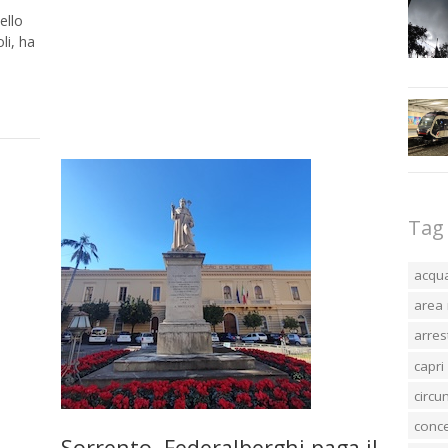
ello
li, ha
Tag
acqu
area 
arres
capri
circ
conc
Sorrento. Federalberghi paga il