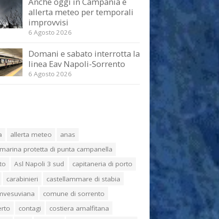
Anche oggi in Campania è
allerta meteo per temporali
improvvisi
6 Agosto 2026
Domani e sabato interrotta la
linea Eav Napoli-Sorrento
6 Agosto 2026
a
allerta meteo
anas
marina protetta di punta campanella
to
Asl Napoli 3 sud
capitaneria di porto
carabinieri
castellammare di stabia
umvesuviana
comune di sorrento
erto
contagi
costiera amalfitana