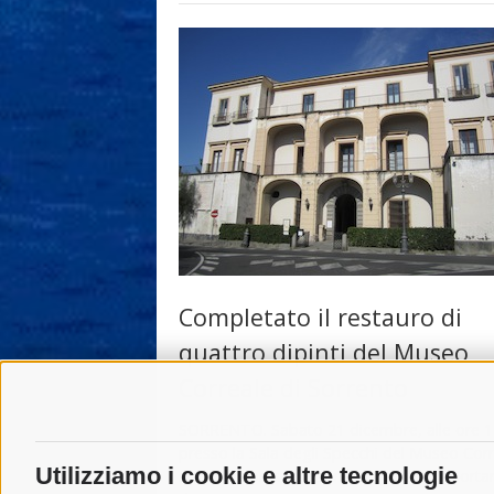
Completato il restauro di
quattro dipinti del Museo
Correale di Sorrento
SORRENTO. Sabato 21 dicembre, alle ore 1
presso la Sala degli Specchi del Museo Cor
Utilizziamo i cookie e altre tecnologie
si terrà la presentazione di quattro importan