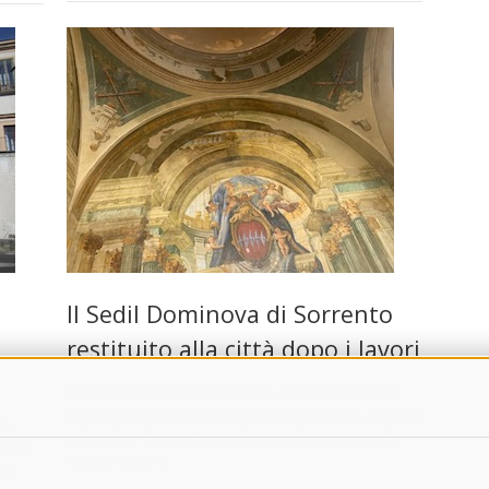
Il Sedil Dominova di Sorrento
restituito alla città dopo i lavori
SORRENTO. Sedil Dominova, antica e preziosa
sede di una parte della nobiltà sorrentina, torna a
1,
splendere dopo i recenti lavori di restauro e di
reale
risanamento …
ti