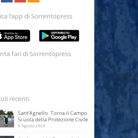
ica l’app di Sorrentopress
nta fan di Sorrentopress
coli recenti
Sant’Agnello. Torna il Campo
Scuola della Protezione Civile
6 Agosto 2026