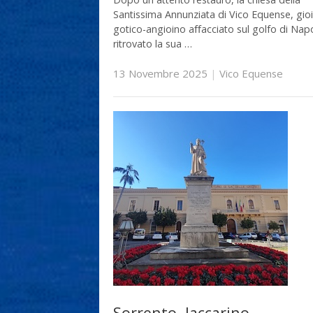
Santissima Annunziata di Vico Equense, gioi
gotico-angioino aﬀacciato sul golfo di Napo
ritrovato la sua …
13 Novembre 2025
|
Vico Equense
Sorrento. Iaccarino