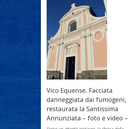
Vico Equense. Facciata
danneggiata dai fumogeni,
restaurata la Santissima
Annunziata – foto e video –
Dopo un attento restauro, la chiesa della