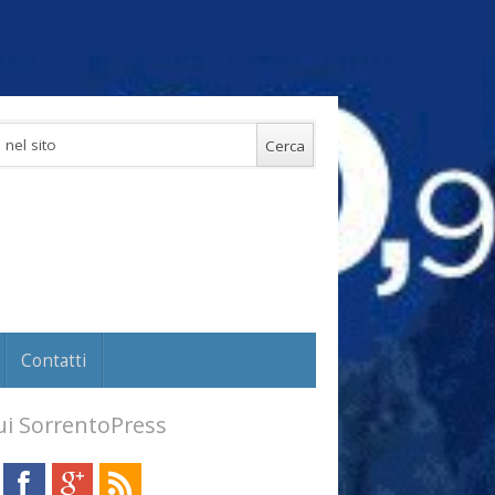
Contatti
i SorrentoPress