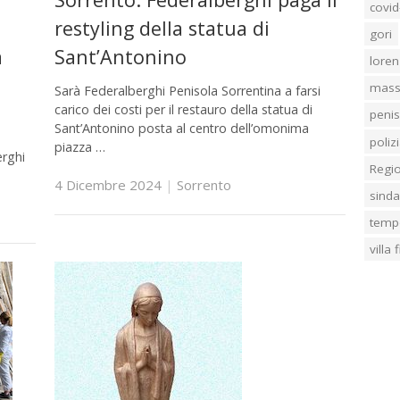
covid
restyling della statua di
gori
a
Sant’Antonino
loren
mass
Sarà Federalberghi Penisola Sorrentina a farsi
carico dei costi per il restauro della statua di
penis
Sant’Antonino posta al centro dell’omonima
poliz
piazza …
erghi
Regi
4 Dicembre 2024
|
Sorrento
sind
temp
villa