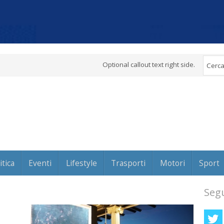
Optional callout text right side.
itica
Eventi
Lifestyle
Trasporti
Motori
Sport
Segu