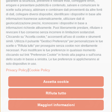
fondazione sorrento
gori
guardia costiera
incidente
garantire la sicurezza, prevenire e rilevare frodi, correggere errori,
erogare e presentare pubblicità e contenuto, salvare e comunicare le
lavori
lorenzo balducelli
mare
massa lubrense
scelte sulla privacy, abbinare e combinare dati provenienti da altre fonti
di dati, collegare diversi dispositivi, identificare i dispositivi in base alle
massimo coppola
Meta
napoli
ordinanza
informazioni trasmesse automaticamente, utilizzare dati di
penisola sorrentina
piano di sorrento
polizia municipale
geolocalizzazione precisi, riconoscere i dispositivi in base a
informazioni richieste attivamente. Puoi liberamente prestare, rifiutare o
protezione civile
Regione Campania
sant'agnello
revocare il tuo consenso senza incorrere in limitazioni sostanziali.
Cliccando su "Accetta cookie," acconsenti all'uso di cookie e strumenti
sindaco cuomo
sorrento
studenti
temporali
treni
simili. Utilizza il pulsante "Gestisci Preferenze" per personalizzare le tue
turismo
Vico Equense
villa fiorentino
vincenzo de luca
scelte o "Rifiuta tutto" per proseguire senza cookie non strettamente
necessari. Puoi modificare le tue preferenze in qualsiasi momento
cliccando sul link "Preferenze Cookie" in fondo alla pagina o sull'icona
dello scudo in basso a sinistra. Le tue preferenze si applicheranno al
solo dispositivo in uso.
|
© 2015 SorrentoPress. All rights reserved.
Privacy Policy
Cookie Policy
Il giornale online della Penisola Sorrentina
Privacy policy
-
Cookie Policy
Accetta cookie
Rifiuta tutto
Maggiori informazioni