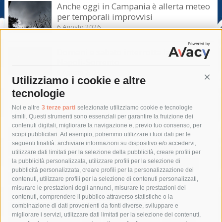
Anche oggi in Campania è allerta meteo
per temporali improvvisi
6 Agosto 2026
Domani e sabato interrotta la linea Eav
Napoli-Sorrento
6 Agosto 2026
Utilizziamo i cookie e altre
Cont
tecnologie
Tag
Noi e altre
3 terze parti
selezionate utilizziamo cookie e tecnologie
simili. Questi strumenti sono essenziali per garantire la fruizione dei
contenuti digitali, migliorare la navigazione e, previo tuo consenso, per
acqua
allerta meteo
anas
scopi pubblicitari. Ad esempio, potremmo utilizzare i tuoi dati per le
seguenti finalità: archiviare informazioni su dispositivo e/o accedervi,
area marina protetta di punta campanella
arresto
utilizzare dati limitati per la selezione della pubblicità, creare profili per
la pubblicità personalizzata, utilizzare profili per la selezione di
Asl Napoli 3 sud
capitaneria di porto
capri
carabinieri
pubblicità personalizzata, creare profili per la personalizzazione dei
castellammare di stabia
circumvesuviana
contenuti, utilizzare profili per la selezione di contenuti personalizzati,
misurare le prestazioni degli annunci, misurare le prestazioni dei
comune di sorrento
concerto
contagi
contenuti, comprendere il pubblico attraverso statistiche o la
combinazione di dati provenienti da fonti diverse, sviluppare e
costiera amalfitana
covid-19
eav
elezioni
migliorare i servizi, utilizzare dati limitati per la selezione dei contenuti,