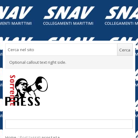
Optional callout text right side.
Home
/
Post taggati
prostata