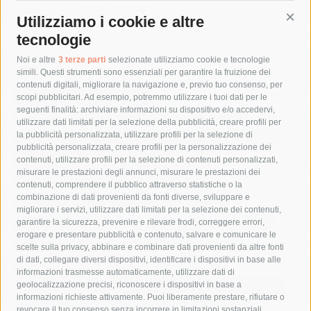
10 Agosto 2026
Utilizziamo i cookie e altre
Cont
tecnologie
Tag
Noi e altre
3 terze parti
selezionate utilizziamo cookie e tecnologie
simili. Questi strumenti sono essenziali per garantire la fruizione dei
contenuti digitali, migliorare la navigazione e, previo tuo consenso, per
acqua
allerta meteo
anas
scopi pubblicitari. Ad esempio, potremmo utilizzare i tuoi dati per le
seguenti finalità: archiviare informazioni su dispositivo e/o accedervi,
area marina protetta di punta campanella
arresto
utilizzare dati limitati per la selezione della pubblicità, creare profili per
la pubblicità personalizzata, utilizzare profili per la selezione di
Asl Napoli 3 sud
capitaneria di porto
capri
carabinieri
pubblicità personalizzata, creare profili per la personalizzazione dei
castellammare di stabia
circumvesuviana
contenuti, utilizzare profili per la selezione di contenuti personalizzati,
misurare le prestazioni degli annunci, misurare le prestazioni dei
comune di sorrento
concerto
contagi
contenuti, comprendere il pubblico attraverso statistiche o la
combinazione di dati provenienti da fonti diverse, sviluppare e
costiera amalfitana
covid-19
eav
elezioni
migliorare i servizi, utilizzare dati limitati per la selezione dei contenuti,
fondazione sorrento
gori
guardia costiera
incidente
garantire la sicurezza, prevenire e rilevare frodi, correggere errori,
erogare e presentare pubblicità e contenuto, salvare e comunicare le
lavori
lorenzo balducelli
mare
massa lubrense
scelte sulla privacy, abbinare e combinare dati provenienti da altre fonti
di dati, collegare diversi dispositivi, identificare i dispositivi in base alle
massimo coppola
Meta
napoli
ordinanza
informazioni trasmesse automaticamente, utilizzare dati di
penisola sorrentina
piano di sorrento
polizia municipale
geolocalizzazione precisi, riconoscere i dispositivi in base a
informazioni richieste attivamente. Puoi liberamente prestare, rifiutare o
protezione civile
Regione Campania
sant'agnello
revocare il tuo consenso senza incorrere in limitazioni sostanziali.