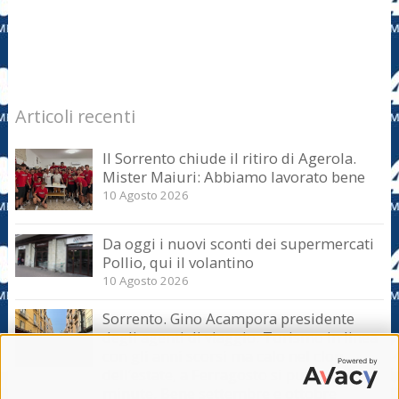
Articoli recenti
Il Sorrento chiude il ritiro di Agerola.
Mister Maiuri: Abbiamo lavorato bene
10 Agosto 2026
Da oggi i nuovi sconti dei supermercati
Pollio, qui il volantino
10 Agosto 2026
Sorrento. Gino Acampora presidente
degli agenti di viaggio: Turismo in linea
con gli anni scorsi ma calo nel clou
dell’estate, a Ferragosto si punta sul last
minute. Bene settembre e ottobre