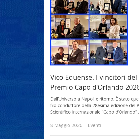
Vico Equense. I vincitori del
Premio Capo d’Orlando 202
Dall’Universo a Napoli e ritorno. È stato ques
filo conduttore della 28esima edizione del 
Scientifico Internazionale “Capo d’Orlando”
8 Maggio 2026
|
Eventi