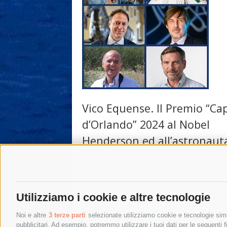
Vico Equense. Il Premio “Ca
d’Orlando” 2024 al Nobel
Henderson ed all’astronaut
Nespoli
Un viaggio ideale dall’infinitamente piccolo
all’infinito dell’Universo. Sarà questo il filo
Utilizziamo i cookie e altre tecnologie
conduttore della 26esima edizione del Pre
Scientifico …
Noi e altre
3 terze parti
selezionate utilizziamo cookie e tecnologie simil
pubblicitari. Ad esempio, potremmo utilizzare i tuoi dati per le seguenti fin