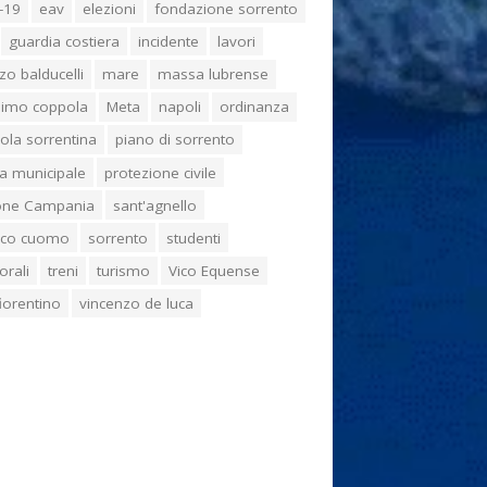
-19
eav
elezioni
fondazione sorrento
guardia costiera
incidente
lavori
zo balducelli
mare
massa lubrense
imo coppola
Meta
napoli
ordinanza
ola sorrentina
piano di sorrento
ia municipale
protezione civile
one Campania
sant'agnello
aco cuomo
sorrento
studenti
orali
treni
turismo
Vico Equense
 fiorentino
vincenzo de luca