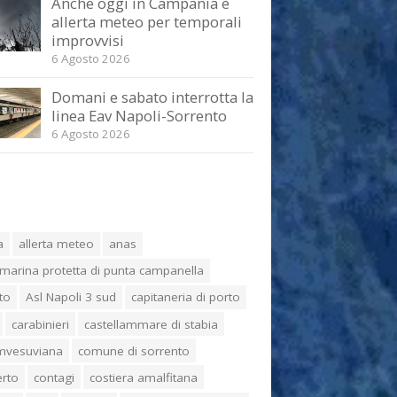
Anche oggi in Campania è
allerta meteo per temporali
improvvisi
6 Agosto 2026
Domani e sabato interrotta la
linea Eav Napoli-Sorrento
6 Agosto 2026
a
allerta meteo
anas
marina protetta di punta campanella
to
Asl Napoli 3 sud
capitaneria di porto
carabinieri
castellammare di stabia
umvesuviana
comune di sorrento
erto
contagi
costiera amalfitana