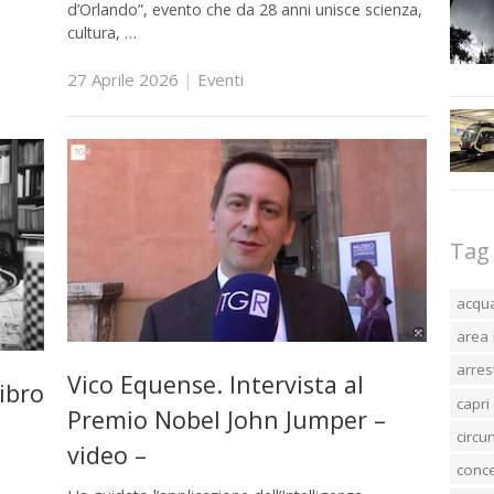
d’Orlando”, evento che da 28 anni unisce scienza,
cultura, …
27 Aprile 2026
|
Eventi
Tag
acqu
area 
arres
Vico Equense. Intervista al
libro
capri
Premio Nobel John Jumper –
circ
video –
conc