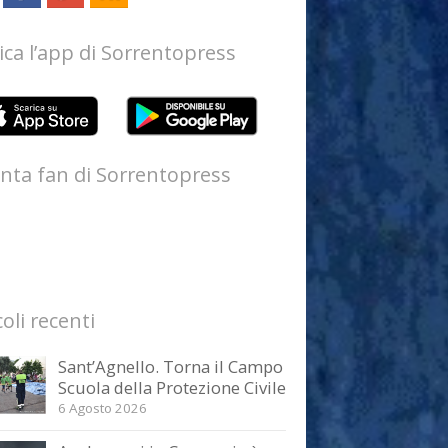
ica l’app di Sorrentopress
nta fan di Sorrentopress
coli recenti
Sant’Agnello. Torna il Campo
Scuola della Protezione Civile
6 Agosto 2026