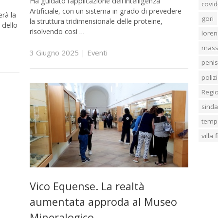
Ha guidato l’applicazione dell’Intelligenza
covid
Artificiale, con un sistema in grado di prevedere
erà la
gori
la struttura tridimensionale delle proteine,
 dello
risolvendo così …
loren
mass
3 Giugno 2025
|
Eventi
penis
poliz
Regi
sind
temp
villa
Vico Equense. La realtà
aumentata approda al Museo
Mineralogico