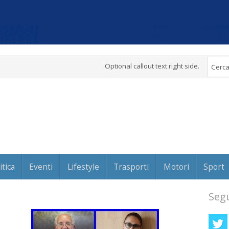
Optional callout text right side.
itica
Eventi
Lifestyle
Trasporti
Motori
Sport
Segu