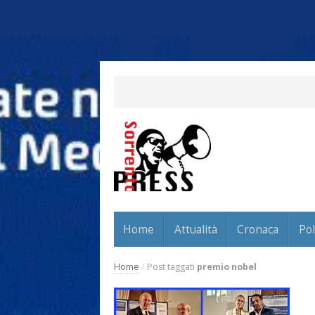
Home
Attualità
Cronaca
Pol
Home
/
Post taggati
premio nobel