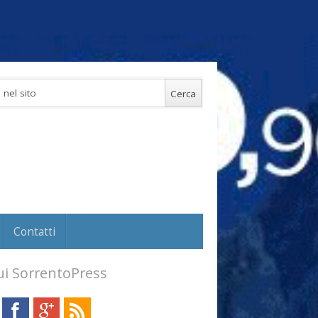
Contatti
i SorrentoPress