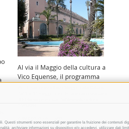
po
Al via il Maggio della cultura a
Vico Equense, il programma
a
Vico Equense avrà il suo Maggio della Cultura.
Dal 3 al 31 maggio sono in calendario una serie
di iniziative promosse dall’Amministrazione
Comunale …
mio
2 Maggio 2024
|
Eventi
i. Questi strumenti sono essenziali per garantire la fruizione dei contenuti dig
alità: archiviare informazioni su dispositivo e/o accedervi, utilizzare dati limita