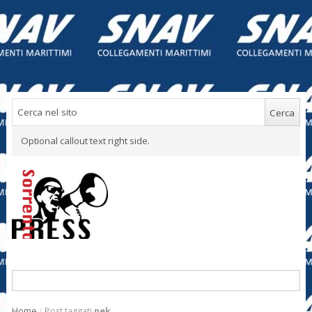
Optional callout text right side.
Home
/
Post taggati
nek