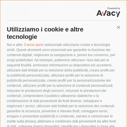
Sorrento. Aggredisce sessualmente una
turista e le strappa il portafogli, fermato
dai carabinieri
7 Agosto 2026
Utilizziamo i cookie e altre
Cont
tecnologie
Tag
Noi e altre
3 terze parti
selezionate utilizziamo cookie e tecnologie
simili. Questi strumenti sono essenziali per garantire la fruizione dei
contenuti digitali, migliorare la navigazione e, previo tuo consenso, per
acqua
allerta meteo
anas
scopi pubblicitari. Ad esempio, potremmo utilizzare i tuoi dati per le
seguenti finalità: archiviare informazioni su dispositivo e/o accedervi,
area marina protetta di punta campanella
arresto
utilizzare dati limitati per la selezione della pubblicità, creare profili per
la pubblicità personalizzata, utilizzare profili per la selezione di
Asl Napoli 3 sud
capitaneria di porto
capri
carabinieri
pubblicità personalizzata, creare profili per la personalizzazione dei
castellammare di stabia
circumvesuviana
contenuti, utilizzare profili per la selezione di contenuti personalizzati,
misurare le prestazioni degli annunci, misurare le prestazioni dei
comune di sorrento
concerto
contagi
contenuti, comprendere il pubblico attraverso statistiche o la
combinazione di dati provenienti da fonti diverse, sviluppare e
costiera amalfitana
covid-19
eav
elezioni
migliorare i servizi, utilizzare dati limitati per la selezione dei contenuti,
fondazione sorrento
gori
guardia costiera
incidente
garantire la sicurezza, prevenire e rilevare frodi, correggere errori,
erogare e presentare pubblicità e contenuto, salvare e comunicare le
lavori
lorenzo balducelli
mare
massa lubrense
scelte sulla privacy, abbinare e combinare dati provenienti da altre fonti
di dati, collegare diversi dispositivi, identificare i dispositivi in base alle