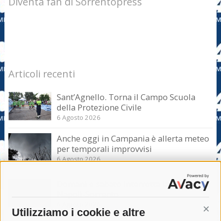
Diventa fan di Sorrentopress
Articoli recenti
Sant’Agnello. Torna il Campo Scuola
della Protezione Civile
6 Agosto 2026
Anche oggi in Campania è allerta meteo
per temporali improvvisi
6 Agosto 2026
Domani e sabato interrotta la linea Eav
Napoli-Sorrento
6 Agosto 2026
Utilizziamo i cookie e altre
Cont