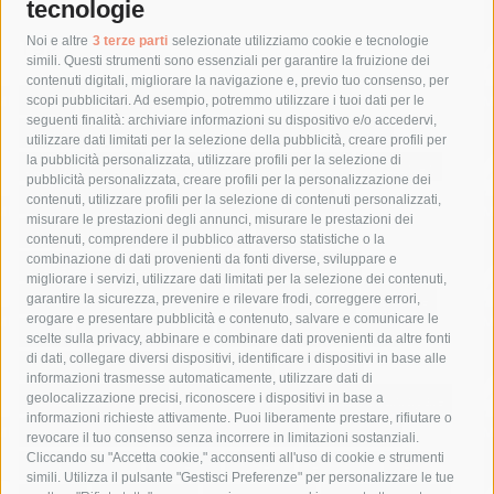
tecnologie
Tag
Noi e altre
3 terze parti
selezionate utilizziamo cookie e tecnologie
simili. Questi strumenti sono essenziali per garantire la fruizione dei
contenuti digitali, migliorare la navigazione e, previo tuo consenso, per
acqua
allerta meteo
anas
scopi pubblicitari. Ad esempio, potremmo utilizzare i tuoi dati per le
seguenti finalità: archiviare informazioni su dispositivo e/o accedervi,
area marina protetta di punta campanella
arresto
utilizzare dati limitati per la selezione della pubblicità, creare profili per
la pubblicità personalizzata, utilizzare profili per la selezione di
Asl Napoli 3 sud
capitaneria di porto
capri
carabinieri
pubblicità personalizzata, creare profili per la personalizzazione dei
castellammare di stabia
circumvesuviana
contenuti, utilizzare profili per la selezione di contenuti personalizzati,
misurare le prestazioni degli annunci, misurare le prestazioni dei
comune di sorrento
concerto
contagi
contenuti, comprendere il pubblico attraverso statistiche o la
combinazione di dati provenienti da fonti diverse, sviluppare e
costiera amalfitana
covid-19
eav
elezioni
migliorare i servizi, utilizzare dati limitati per la selezione dei contenuti,
fondazione sorrento
gori
guardia costiera
incidente
garantire la sicurezza, prevenire e rilevare frodi, correggere errori,
erogare e presentare pubblicità e contenuto, salvare e comunicare le
lavori
lorenzo balducelli
mare
massa lubrense
scelte sulla privacy, abbinare e combinare dati provenienti da altre fonti
di dati, collegare diversi dispositivi, identificare i dispositivi in base alle
massimo coppola
Meta
napoli
ordinanza
informazioni trasmesse automaticamente, utilizzare dati di
penisola sorrentina
piano di sorrento
polizia municipale
geolocalizzazione precisi, riconoscere i dispositivi in base a
informazioni richieste attivamente. Puoi liberamente prestare, rifiutare o
protezione civile
Regione Campania
sant'agnello
revocare il tuo consenso senza incorrere in limitazioni sostanziali.
Cliccando su "Accetta cookie," acconsenti all'uso di cookie e strumenti
sindaco cuomo
sorrento
studenti
temporali
treni
simili. Utilizza il pulsante "Gestisci Preferenze" per personalizzare le tue