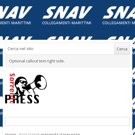
Optional callout text right side.
Home
/
Post taggati
merenda itinerante