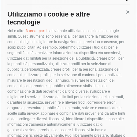
la sub colta da malore
7 Agosto 2026
Utilizziamo i cookie e altre
Cont
tecnologie
Tag
Noi e altre
3 terze parti
selezionate utilizziamo cookie e tecnologie
simili. Questi strumenti sono essenziali per garantire la fruizione dei
contenuti digitali, migliorare la navigazione e, previo tuo consenso, per
acqua
allerta meteo
anas
scopi pubblicitari. Ad esempio, potremmo utilizzare i tuoi dati per le
seguenti finalità: archiviare informazioni su dispositivo e/o accedervi,
area marina protetta di punta campanella
arresto
utilizzare dati limitati per la selezione della pubblicità, creare profili per
la pubblicità personalizzata, utilizzare profili per la selezione di
Asl Napoli 3 sud
capitaneria di porto
capri
carabinieri
pubblicità personalizzata, creare profili per la personalizzazione dei
castellammare di stabia
circumvesuviana
contenuti, utilizzare profili per la selezione di contenuti personalizzati,
misurare le prestazioni degli annunci, misurare le prestazioni dei
comune di sorrento
concerto
contagi
contenuti, comprendere il pubblico attraverso statistiche o la
combinazione di dati provenienti da fonti diverse, sviluppare e
costiera amalfitana
covid-19
eav
elezioni
migliorare i servizi, utilizzare dati limitati per la selezione dei contenuti,
fondazione sorrento
gori
guardia costiera
incidente
garantire la sicurezza, prevenire e rilevare frodi, correggere errori,
erogare e presentare pubblicità e contenuto, salvare e comunicare le
lavori
lorenzo balducelli
mare
massa lubrense
scelte sulla privacy, abbinare e combinare dati provenienti da altre fonti
di dati, collegare diversi dispositivi, identificare i dispositivi in base alle
massimo coppola
Meta
napoli
ordinanza
informazioni trasmesse automaticamente, utilizzare dati di
penisola sorrentina
piano di sorrento
polizia municipale
geolocalizzazione precisi, riconoscere i dispositivi in base a
informazioni richieste attivamente. Puoi liberamente prestare, rifiutare o