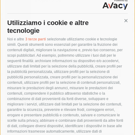
8 Agosto 2026
Utilizziamo i cookie e altre
Cont
tecnologie
Tag
Noi e altre
3 terze parti
selezionate utilizziamo cookie e tecnologie
simili. Questi strumenti sono essenziali per garantire la fruizione dei
contenuti digitali, migliorare la navigazione e, previo tuo consenso, per
acqua
allerta meteo
anas
scopi pubblicitari. Ad esempio, potremmo utilizzare i tuoi dati per le
seguenti finalità: archiviare informazioni su dispositivo e/o accedervi,
area marina protetta di punta campanella
arresto
utilizzare dati limitati per la selezione della pubblicità, creare profili per
la pubblicità personalizzata, utilizzare profili per la selezione di
Asl Napoli 3 sud
capitaneria di porto
capri
carabinieri
pubblicità personalizzata, creare profili per la personalizzazione dei
castellammare di stabia
circumvesuviana
contenuti, utilizzare profili per la selezione di contenuti personalizzati,
misurare le prestazioni degli annunci, misurare le prestazioni dei
comune di sorrento
concerto
contagi
contenuti, comprendere il pubblico attraverso statistiche o la
combinazione di dati provenienti da fonti diverse, sviluppare e
costiera amalfitana
covid-19
eav
elezioni
migliorare i servizi, utilizzare dati limitati per la selezione dei contenuti,
fondazione sorrento
gori
guardia costiera
incidente
garantire la sicurezza, prevenire e rilevare frodi, correggere errori,
erogare e presentare pubblicità e contenuto, salvare e comunicare le
lavori
lorenzo balducelli
mare
massa lubrense
scelte sulla privacy, abbinare e combinare dati provenienti da altre fonti
di dati, collegare diversi dispositivi, identificare i dispositivi in base alle
massimo coppola
Meta
napoli
ordinanza
informazioni trasmesse automaticamente, utilizzare dati di