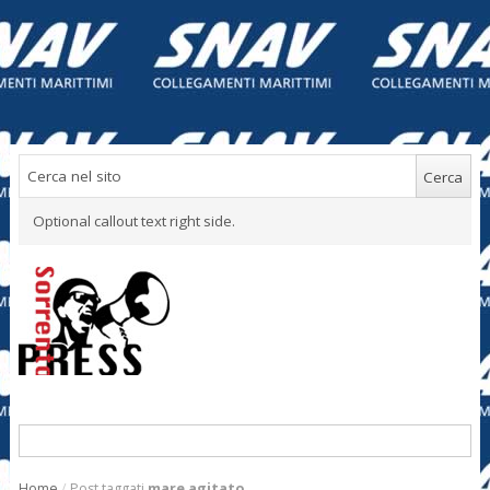
Optional callout text right side.
Home
/
Post taggati
mare agitato