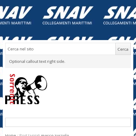
Optional callout text right side.
Home
/
Post taggati
marco zurzolo