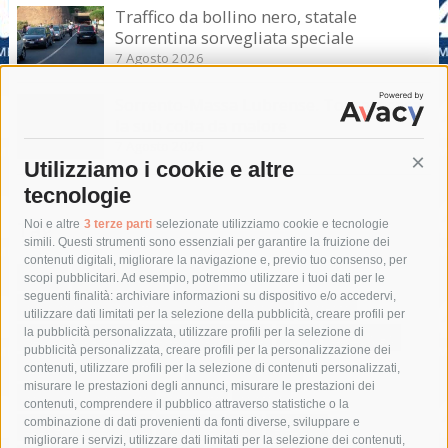
Traffico da bollino nero, statale
Sorrentina sorvegliata speciale
7 Agosto 2026
Sorrento-Massa Lubrense. Torna a casa
la sub colta da malore
7 Agosto 2026
Utilizziamo i cookie e altre
Cont
tecnologie
Tag
Noi e altre
3 terze parti
selezionate utilizziamo cookie e tecnologie
simili. Questi strumenti sono essenziali per garantire la fruizione dei
contenuti digitali, migliorare la navigazione e, previo tuo consenso, per
acqua
allerta meteo
anas
scopi pubblicitari. Ad esempio, potremmo utilizzare i tuoi dati per le
seguenti finalità: archiviare informazioni su dispositivo e/o accedervi,
area marina protetta di punta campanella
arresto
utilizzare dati limitati per la selezione della pubblicità, creare profili per
la pubblicità personalizzata, utilizzare profili per la selezione di
Asl Napoli 3 sud
capitaneria di porto
capri
carabinieri
pubblicità personalizzata, creare profili per la personalizzazione dei
castellammare di stabia
circumvesuviana
contenuti, utilizzare profili per la selezione di contenuti personalizzati,
misurare le prestazioni degli annunci, misurare le prestazioni dei
comune di sorrento
concerto
contagi
contenuti, comprendere il pubblico attraverso statistiche o la
combinazione di dati provenienti da fonti diverse, sviluppare e
costiera amalfitana
covid-19
eav
elezioni
migliorare i servizi, utilizzare dati limitati per la selezione dei contenuti,