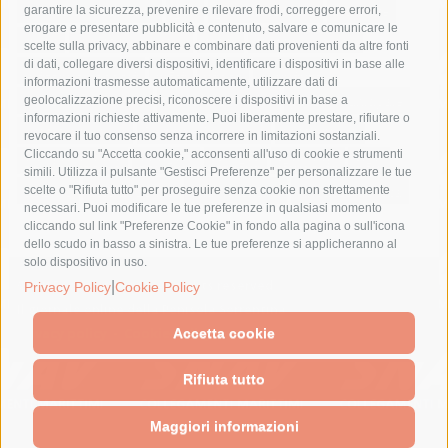
fondazione sorrento
gori
guardia costiera
incidente
garantire la sicurezza, prevenire e rilevare frodi, correggere errori,
erogare e presentare pubblicità e contenuto, salvare e comunicare le
lavori
lorenzo balducelli
mare
massa lubrense
scelte sulla privacy, abbinare e combinare dati provenienti da altre fonti
di dati, collegare diversi dispositivi, identificare i dispositivi in base alle
massimo coppola
Meta
napoli
ordinanza
informazioni trasmesse automaticamente, utilizzare dati di
penisola sorrentina
piano di sorrento
polizia municipale
geolocalizzazione precisi, riconoscere i dispositivi in base a
informazioni richieste attivamente. Puoi liberamente prestare, rifiutare o
protezione civile
Regione Campania
sant'agnello
revocare il tuo consenso senza incorrere in limitazioni sostanziali.
Cliccando su "Accetta cookie," acconsenti all'uso di cookie e strumenti
sindaco cuomo
sorrento
studenti
temporali
treni
simili. Utilizza il pulsante "Gestisci Preferenze" per personalizzare le tue
turismo
Vico Equense
villa fiorentino
vincenzo de luca
scelte o "Rifiuta tutto" per proseguire senza cookie non strettamente
necessari. Puoi modificare le tue preferenze in qualsiasi momento
cliccando sul link "Preferenze Cookie" in fondo alla pagina o sull'icona
dello scudo in basso a sinistra. Le tue preferenze si applicheranno al
solo dispositivo in uso.
© 2015 SorrentoPress. All rights reserved.
|
Privacy Policy
Cookie Policy
Il giornale online della Penisola Sorrentina
Privacy policy
-
Cookie Policy
Accetta cookie
Rifiuta tutto
Maggiori informazioni