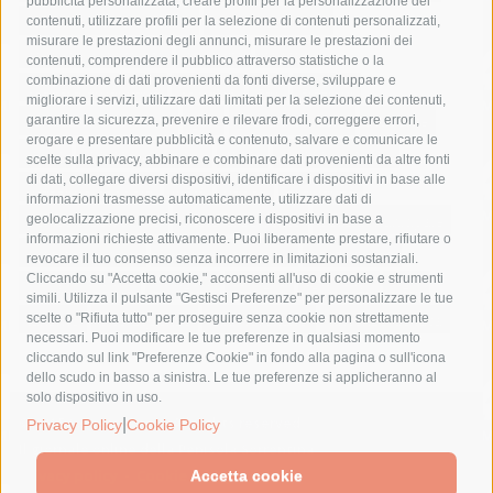
pubblicità personalizzata, creare profili per la personalizzazione dei
castellammare di stabia
circumvesuviana
contenuti, utilizzare profili per la selezione di contenuti personalizzati,
misurare le prestazioni degli annunci, misurare le prestazioni dei
comune di sorrento
concerto
contagi
contenuti, comprendere il pubblico attraverso statistiche o la
combinazione di dati provenienti da fonti diverse, sviluppare e
costiera amalfitana
covid-19
eav
elezioni
migliorare i servizi, utilizzare dati limitati per la selezione dei contenuti,
fondazione sorrento
gori
guardia costiera
incidente
garantire la sicurezza, prevenire e rilevare frodi, correggere errori,
erogare e presentare pubblicità e contenuto, salvare e comunicare le
lavori
lorenzo balducelli
mare
massa lubrense
scelte sulla privacy, abbinare e combinare dati provenienti da altre fonti
di dati, collegare diversi dispositivi, identificare i dispositivi in base alle
massimo coppola
Meta
napoli
ordinanza
informazioni trasmesse automaticamente, utilizzare dati di
penisola sorrentina
piano di sorrento
polizia municipale
geolocalizzazione precisi, riconoscere i dispositivi in base a
informazioni richieste attivamente. Puoi liberamente prestare, rifiutare o
protezione civile
Regione Campania
sant'agnello
revocare il tuo consenso senza incorrere in limitazioni sostanziali.
Cliccando su "Accetta cookie," acconsenti all'uso di cookie e strumenti
sindaco cuomo
sorrento
studenti
temporali
treni
simili. Utilizza il pulsante "Gestisci Preferenze" per personalizzare le tue
turismo
Vico Equense
villa fiorentino
vincenzo de luca
scelte o "Rifiuta tutto" per proseguire senza cookie non strettamente
necessari. Puoi modificare le tue preferenze in qualsiasi momento
cliccando sul link "Preferenze Cookie" in fondo alla pagina o sull'icona
dello scudo in basso a sinistra. Le tue preferenze si applicheranno al
solo dispositivo in uso.
© 2015 SorrentoPress. All rights reserved.
|
Privacy Policy
Cookie Policy
Il giornale online della Penisola Sorrentina
Privacy policy
-
Cookie Policy
Accetta cookie