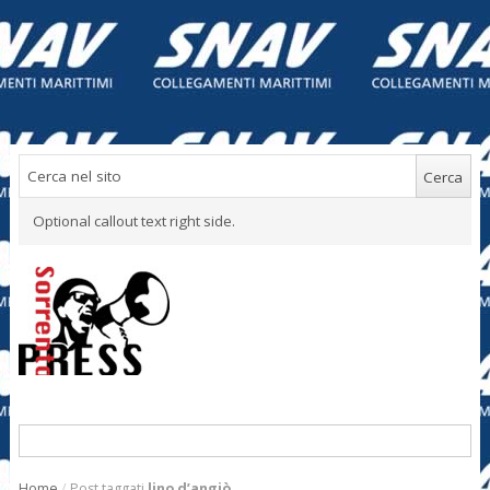
Optional callout text right side.
Home
/
Post taggati
lino d’angiò