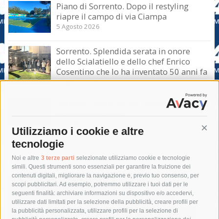
Piano di Sorrento. Dopo il restyling
riapre il campo di via Ciampa
5 Agosto 2026
Sorrento. Splendida serata in onore
dello Scialatiello e dello chef Enrico
Cosentino che lo ha inventato 50 anni fa
5 Agosto 2026
Sorrento. Maurizio de Giovanni presenta
il suo ultimo libro
5 Agosto 2026
Utilizziamo i cookie e altre
Cont
tecnologie
Tag
Noi e altre
3 terze parti
selezionate utilizziamo cookie e tecnologie
simili. Questi strumenti sono essenziali per garantire la fruizione dei
contenuti digitali, migliorare la navigazione e, previo tuo consenso, per
acqua
allerta meteo
anas
scopi pubblicitari. Ad esempio, potremmo utilizzare i tuoi dati per le
seguenti finalità: archiviare informazioni su dispositivo e/o accedervi,
area marina protetta di punta campanella
arresto
utilizzare dati limitati per la selezione della pubblicità, creare profili per
la pubblicità personalizzata, utilizzare profili per la selezione di
Asl Napoli 3 sud
capitaneria di porto
capri
carabinieri