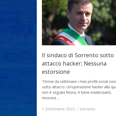
Il sindaco di Sorrento sotto
attacco hacker: Nessuna
estorsione
“Ormai da settimane i miei profili social son
sotto attacco. Un’operazione hacker alla qu
non è seguita finora, è bene evidenziarlo,
nessuna …
1 Settembre 2022
|
Sorrento