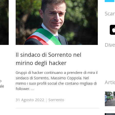
Scar
Dive
Il sindaco di Sorrento nel
mirino degli hacker
Gruppi di hacker continuano a prendere di mira il
sindaco di Sorrento, Massimo Coppola. Nel
o
Arti
mirino i suoi profili social che contano migliaia di
ale
follower. …
31 Agosto 2022
|
Sorrento