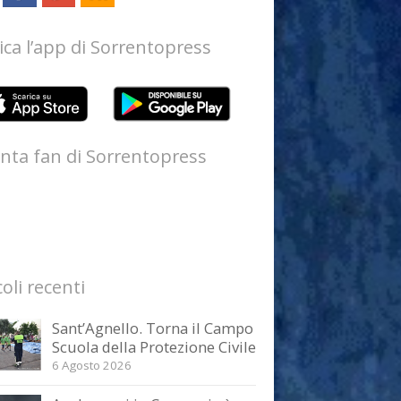
ica l’app di Sorrentopress
nta fan di Sorrentopress
coli recenti
Sant’Agnello. Torna il Campo
Scuola della Protezione Civile
6 Agosto 2026