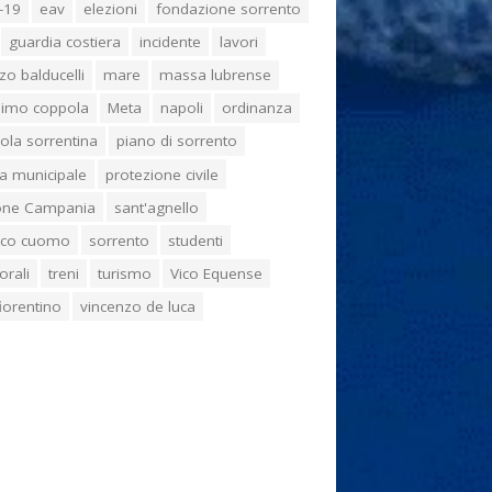
-19
eav
elezioni
fondazione sorrento
guardia costiera
incidente
lavori
zo balducelli
mare
massa lubrense
imo coppola
Meta
napoli
ordinanza
ola sorrentina
piano di sorrento
ia municipale
protezione civile
one Campania
sant'agnello
aco cuomo
sorrento
studenti
orali
treni
turismo
Vico Equense
 fiorentino
vincenzo de luca