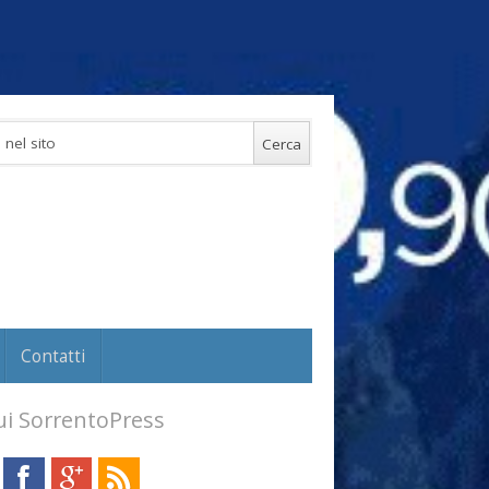
Contatti
i SorrentoPress