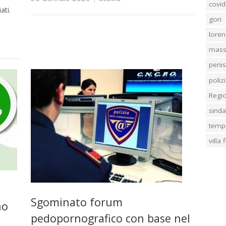
covid
ati.
gori
loren
mass
penis
poliz
Regi
sind
temp
villa
Sgominato forum
no
pedopornografico con base nel