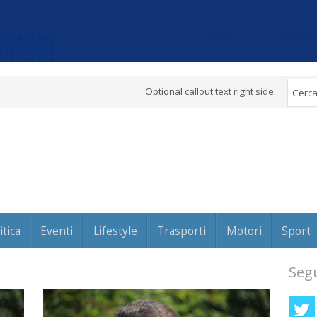
Optional callout text right side.
itica
Eventi
Lifestyle
Trasporti
Motori
Sport
Segu