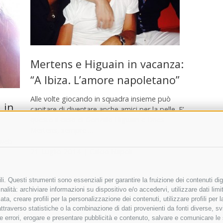
Mertens e Higuain in vacanza:
“A Ibiza. L’amore napoletano”
Alle volte giocando in squadra insieme può
 in
capitare di diventare anche amici per la pelle. E’
questo il caso di Gonzalo Higuain e Dries
Mertens, sempre …
 web
21 Luglio 2014
|
Calcio Napoli
i. Questi strumenti sono essenziali per garantire la fruizione dei contenuti dig
alità: archiviare informazioni su dispositivo e/o accedervi, utilizzare dati limita
zata, creare profili per la personalizzazione dei contenuti, utilizzare profili per
raverso statistiche o la combinazione di dati provenienti da fonti diverse, svilu
ere errori, erogare e presentare pubblicità e contenuto, salvare e comunicare le