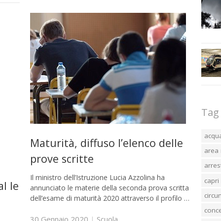
Tag
acqu
Maturità, diffuso l’elenco delle
area 
prove scritte
arres
Il ministro dell’Istruzione Lucia Azzolina ha
capri
l le
annunciato le materie della seconda prova scritta
circ
dell’esame di maturità 2020 attraverso il profilo …
conc
30 Gennaio 2020
|
Scuola