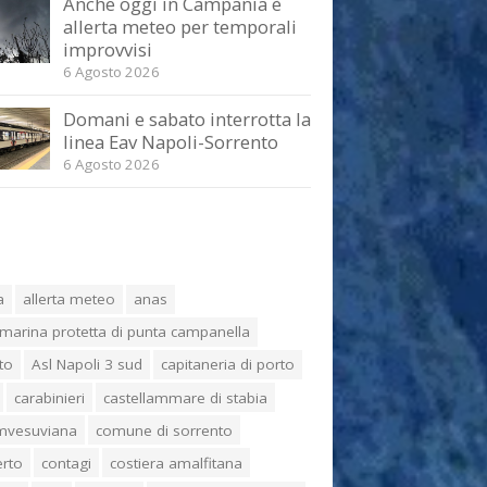
Anche oggi in Campania è
allerta meteo per temporali
improvvisi
6 Agosto 2026
Domani e sabato interrotta la
linea Eav Napoli-Sorrento
6 Agosto 2026
a
allerta meteo
anas
marina protetta di punta campanella
to
Asl Napoli 3 sud
capitaneria di porto
carabinieri
castellammare di stabia
umvesuviana
comune di sorrento
erto
contagi
costiera amalfitana