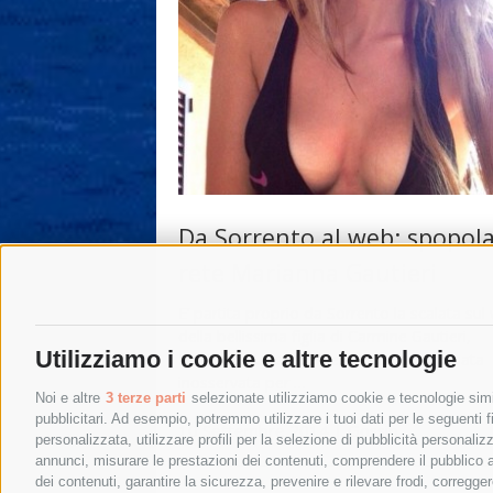
Da Sorrento al web: spopola
rete Marianna Gautieri
E’ partita proprio da Sorrento la scalata sul
della bellissima figlia di Carmine Gautieri,
Utilizziamo i cookie e altre tecnologie
Marianna. La sua bellezza non era passata
inosservata per …
Noi e altre
3 terze parti
selezionate utilizziamo cookie e tecnologie simil
pubblicitari. Ad esempio, potremmo utilizzare i tuoi dati per le seguenti fin
10 Settembre 2014
|
Gossip
personalizzata, utilizzare profili per la selezione di pubblicità personaliz
annunci, misurare le prestazioni dei contenuti, comprendere il pubblico att
dei contenuti, garantire la sicurezza, prevenire e rilevare frodi, corregg