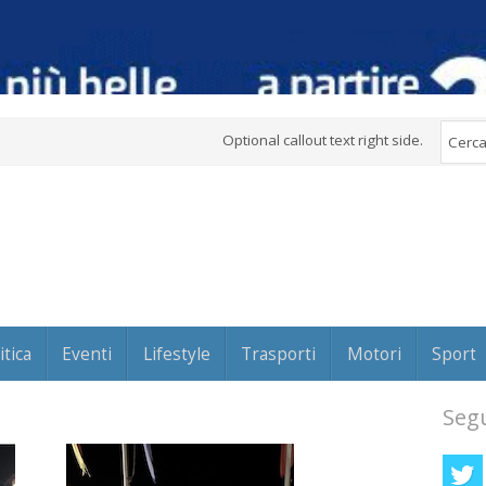
Optional callout text right side.
itica
Eventi
Lifestyle
Trasporti
Motori
Sport
Segu