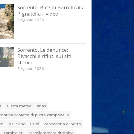
Sorrento. Blitz di Borrelli alla
Pignatella – video –
8 Agosto 2026
Sorrento. Le denunce:
Bivacchi e rifiuti sui siti
storici
8 Agosto 2026
a
allerta meteo
anas
marina protetta di punta campanella
to
Asl Napoli 3 sud
capitaneria di porto
carabinieri
castellammare di stabia