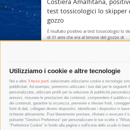
Costiera Amalfitana, positiv
test tossicologici lo skipper 
gozzo
È risultato positivo ai test tossicologici lo s
di 31 anni che era al timone del gozzo di
proprietà di una società di charter di Marina
Cantone …
4 Agosto 2023
|
Cronaca
Utilizziamo i cookie e altre tecnologie
Noi e altre
3 terze parti
selezionate utilizziamo cookie e tecnologie simil
pubblicitari. Ad esempio, potremmo utilizzare i tuoi dati per le seguenti fin
personalizzata, utilizzare profili per la selezione di pubblicità personaliz
annunci, misurare le prestazioni dei contenuti, comprendere il pubblico att
dei contenuti, garantire la sicurezza, prevenire e rilevare frodi, corregg
fonti di dati, collegare diversi dispositivi, identificare i dispositivi in 
richieste attivamente. Puoi liberamente prestare, rifiutare o revocare il 
pulsante "Gestisci Preferenze" per personalizzare le tue scelte o "Rifiu
"Preferenze Cookie" in fondo alla pagina o sull'icona dello scudo in bass
© 2015 SorrentoPress. All rights reserved.