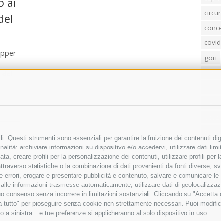
o ai
circ
del
conc
covid
kipper
gori
loren
 del
mass
penis
poliz
Regi
i. Questi strumenti sono essenziali per garantire la fruizione dei contenuti dig
sind
alità: archiviare informazioni su dispositivo e/o accedervi, utilizzare dati limita
zata, creare profili per la personalizzazione dei contenuti, utilizzare profili per
temp
raverso statistiche o la combinazione di dati provenienti da fonti diverse, svilu
ere errori, erogare e presentare pubblicità e contenuto, salvare e comunicare le
villa
base alle informazioni trasmesse automaticamente, utilizzare dati di geolocalizza
tuo consenso senza incorrere in limitazioni sostanziali. Cliccando su "Accetta co
ta tutto" per proseguire senza cookie non strettamente necessari. Puoi modific
o a sinistra. Le tue preferenze si applicheranno al solo dispositivo in uso.