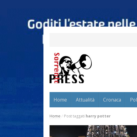
Home
Attualità
Cronaca
Pol
Home
/
Post taggati
harry potter