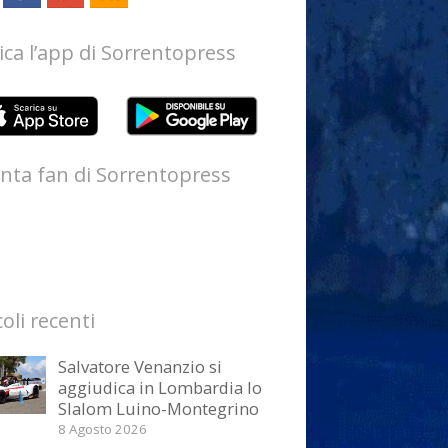
ica l’app di Sorrentopress
nta fan di Sorrentopress
coli recenti
Salvatore Venanzio si
aggiudica in Lombardia lo
Slalom Luino-Montegrino
8 Agosto 2026