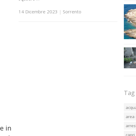
14 Dicembre 2023
|
Sorrento
Tag
acqu
area 
arres
e in
capri