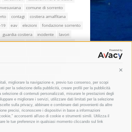
umvesuviana
comune di sorrento
erto
contagi
costiera amalfitana
-19
eav
elezioni
fondazione sorrento
guardia costiera
incidente
lavori
zo balducelli
mare
massa lubrense
imo coppola
Meta
napoli
ordinanza
ola sorrentina
piano di sorrento
ia municipale
protezione civile
Conti
one Campania
sant'agnello
itali, migliorare la navigazione e, previo tuo consenso, per scopi
aco cuomo
sorrento
studenti
ti per la selezione della pubblicità, creare profili per la pubblicità
 la selezione di contenuti personalizzati, misurare le prestazioni degli
orali
treni
turismo
Vico Equense
ppare e migliorare i servizi, utilizzare dati limitati per la selezione
 scelte sulla privacy, abbinare e combinare dati provenienti da altre
 fiorentino
vincenzo de luca
zione precisi, riconoscere i dispositivi in base a informazioni
okie," acconsenti all'uso di cookie e strumenti simili. Utilizza il
are le tue preferenze in qualsiasi momento cliccando sul link
Il giornale online della Penisola Sorrentina