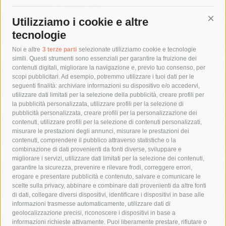
8 Agosto 2026
Utilizziamo i cookie e altre
Cont
tecnologie
Tag
Noi e altre
3 terze parti
selezionate utilizziamo cookie e tecnologie
simili. Questi strumenti sono essenziali per garantire la fruizione dei
contenuti digitali, migliorare la navigazione e, previo tuo consenso, per
acqua
allerta meteo
anas
scopi pubblicitari. Ad esempio, potremmo utilizzare i tuoi dati per le
seguenti finalità: archiviare informazioni su dispositivo e/o accedervi,
area marina protetta di punta campanella
arresto
utilizzare dati limitati per la selezione della pubblicità, creare profili per
la pubblicità personalizzata, utilizzare profili per la selezione di
Asl Napoli 3 sud
capitaneria di porto
capri
carabinieri
pubblicità personalizzata, creare profili per la personalizzazione dei
castellammare di stabia
circumvesuviana
contenuti, utilizzare profili per la selezione di contenuti personalizzati,
misurare le prestazioni degli annunci, misurare le prestazioni dei
comune di sorrento
concerto
contagi
contenuti, comprendere il pubblico attraverso statistiche o la
combinazione di dati provenienti da fonti diverse, sviluppare e
costiera amalfitana
covid-19
eav
elezioni
migliorare i servizi, utilizzare dati limitati per la selezione dei contenuti,
fondazione sorrento
gori
guardia costiera
incidente
garantire la sicurezza, prevenire e rilevare frodi, correggere errori,
erogare e presentare pubblicità e contenuto, salvare e comunicare le
lavori
lorenzo balducelli
mare
massa lubrense
scelte sulla privacy, abbinare e combinare dati provenienti da altre fonti
di dati, collegare diversi dispositivi, identificare i dispositivi in base alle
massimo coppola
Meta
napoli
ordinanza
informazioni trasmesse automaticamente, utilizzare dati di
penisola sorrentina
piano di sorrento
polizia municipale
geolocalizzazione precisi, riconoscere i dispositivi in base a
informazioni richieste attivamente. Puoi liberamente prestare, rifiutare o