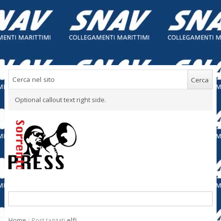
Optional callout text right side.
Home
/
Post taggati
elfi