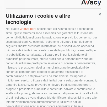
Utilizziamo i cookie e altre
Cont
tecnologie
Tag
Noi e altre
3 terze parti
selezionate utilizziamo cookie e tecnologie
simili. Questi strumenti sono essenziali per garantire la fruizione dei
contenuti digitali, migliorare la navigazione e, previo tuo consenso, per
acqua
allerta meteo
anas
scopi pubblicitari. Ad esempio, potremmo utilizzare i tuoi dati per le
seguenti finalità: archiviare informazioni su dispositivo e/o accedervi,
area marina protetta di punta campanella
arresto
utilizzare dati limitati per la selezione della pubblicità, creare profili per
la pubblicità personalizzata, utilizzare profili per la selezione di
Asl Napoli 3 sud
capitaneria di porto
capri
carabinieri
pubblicità personalizzata, creare profili per la personalizzazione dei
castellammare di stabia
circumvesuviana
contenuti, utilizzare profili per la selezione di contenuti personalizzati,
misurare le prestazioni degli annunci, misurare le prestazioni dei
comune di sorrento
concerto
contagi
contenuti, comprendere il pubblico attraverso statistiche o la
combinazione di dati provenienti da fonti diverse, sviluppare e
costiera amalfitana
covid-19
eav
elezioni
migliorare i servizi, utilizzare dati limitati per la selezione dei contenuti,
fondazione sorrento
gori
guardia costiera
incidente
garantire la sicurezza, prevenire e rilevare frodi, correggere errori,
erogare e presentare pubblicità e contenuto, salvare e comunicare le
lavori
lorenzo balducelli
mare
massa lubrense
scelte sulla privacy, abbinare e combinare dati provenienti da altre fonti
di dati, collegare diversi dispositivi, identificare i dispositivi in base alle
massimo coppola
Meta
napoli
ordinanza
informazioni trasmesse automaticamente, utilizzare dati di
penisola sorrentina
piano di sorrento
polizia municipale
geolocalizzazione precisi, riconoscere i dispositivi in base a