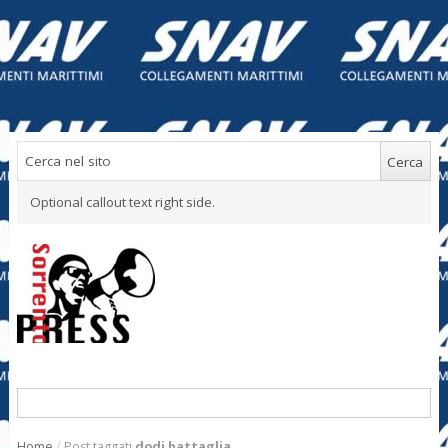
Optional callout text right side.
Home
/
Post taggati
dodi battaglia