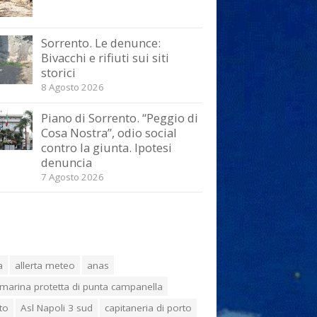
Sorrento. Le denunce:
Bivacchi e rifiuti sui siti
storici
8 Agosto 2026
Piano di Sorrento. “Peggio di
Cosa Nostra”, odio social
contro la giunta. Ipotesi
denuncia
7 Agosto 2026
a
allerta meteo
anas
marina protetta di punta campanella
to
Asl Napoli 3 sud
capitaneria di porto