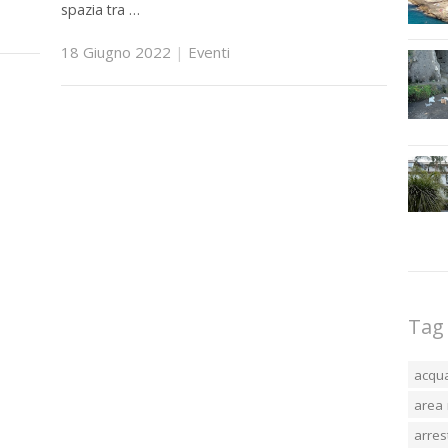
spazia tra …
18 Giugno 2022
|
Eventi
Tag
acqu
area 
arres