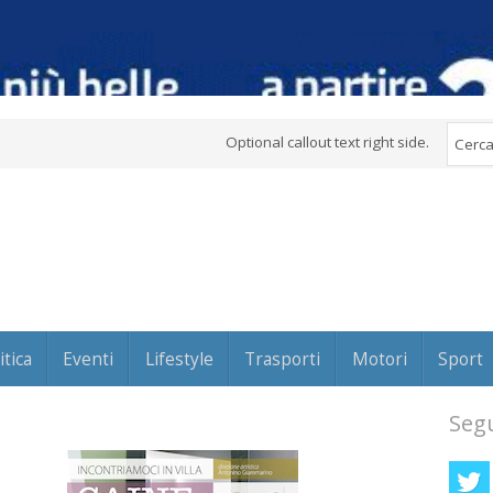
Optional callout text right side.
itica
Eventi
Lifestyle
Trasporti
Motori
Sport
Segu