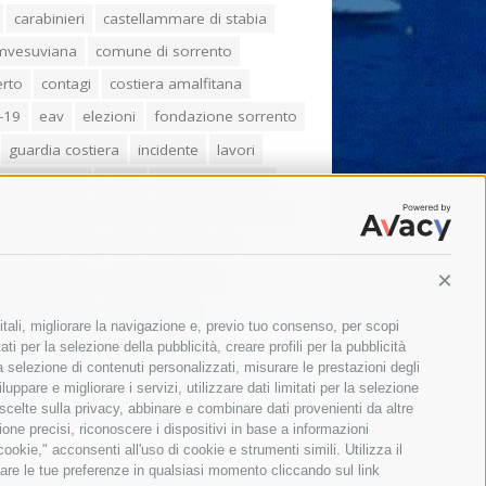
carabinieri
castellammare di stabia
umvesuviana
comune di sorrento
erto
contagi
costiera amalfitana
-19
eav
elezioni
fondazione sorrento
guardia costiera
incidente
lavori
zo balducelli
mare
massa lubrense
imo coppola
Meta
napoli
ordinanza
ola sorrentina
piano di sorrento
ia municipale
protezione civile
Conti
one Campania
sant'agnello
itali, migliorare la navigazione e, previo tuo consenso, per scopi
aco cuomo
sorrento
studenti
ti per la selezione della pubblicità, creare profili per la pubblicità
 la selezione di contenuti personalizzati, misurare le prestazioni degli
orali
treni
turismo
Vico Equense
ppare e migliorare i servizi, utilizzare dati limitati per la selezione
 scelte sulla privacy, abbinare e combinare dati provenienti da altre
 fiorentino
vincenzo de luca
zione precisi, riconoscere i dispositivi in base a informazioni
okie," acconsenti all'uso di cookie e strumenti simili. Utilizza il
are le tue preferenze in qualsiasi momento cliccando sul link