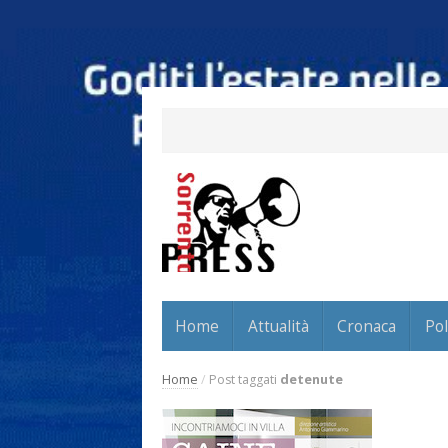
Home
Attualità
Cronaca
Pol
Home
/
Post taggati
detenute