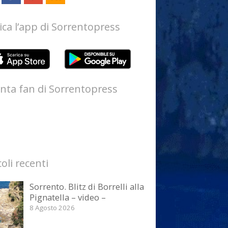
ica l’app di Sorrentopress
nta fan di Sorrentopress
coli recenti
Sorrento. Blitz di Borrelli alla
Pignatella – video –
8 Agosto 2026