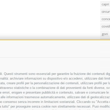
capri
circ
conc
covid
gori
loren
mass
penis
poliz
Regi
i. Questi strumenti sono essenziali per garantire la fruizione dei contenuti dig
sind
alità: archiviare informazioni su dispositivo e/o accedervi, utilizzare dati limita
zata, creare profili per la personalizzazione dei contenuti, utilizzare profili per
temp
raverso statistiche o la combinazione di dati provenienti da fonti diverse, svilu
ere errori, erogare e presentare pubblicità e contenuto, salvare e comunicare le
villa
base alle informazioni trasmesse automaticamente, utilizzare dati di geolocalizza
tuo consenso senza incorrere in limitazioni sostanziali. Cliccando su "Accetta co
ta tutto" per proseguire senza cookie non strettamente necessari. Puoi modific