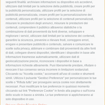
seguenti finalità: archiviare informazioni su dispositivo e/o accedervi,
area marina protetta di punta campanella
arresto
utilizzare dati limitati per la selezione della pubblicità, creare profili per
la pubblicità personalizzata, utilizzare profili per la selezione di
Asl Napoli 3 sud
capitaneria di porto
capri
carabinieri
pubblicità personalizzata, creare profili per la personalizzazione dei
castellammare di stabia
circumvesuviana
contenuti, utilizzare profili per la selezione di contenuti personalizzati,
misurare le prestazioni degli annunci, misurare le prestazioni dei
comune di sorrento
concerto
contagi
contenuti, comprendere il pubblico attraverso statistiche o la
combinazione di dati provenienti da fonti diverse, sviluppare e
costiera amalfitana
covid-19
eav
elezioni
migliorare i servizi, utilizzare dati limitati per la selezione dei contenuti,
fondazione sorrento
gori
guardia costiera
incidente
garantire la sicurezza, prevenire e rilevare frodi, correggere errori,
erogare e presentare pubblicità e contenuto, salvare e comunicare le
lavori
lorenzo balducelli
mare
massa lubrense
scelte sulla privacy, abbinare e combinare dati provenienti da altre fonti
di dati, collegare diversi dispositivi, identificare i dispositivi in base alle
massimo coppola
Meta
napoli
ordinanza
informazioni trasmesse automaticamente, utilizzare dati di
penisola sorrentina
piano di sorrento
polizia municipale
geolocalizzazione precisi, riconoscere i dispositivi in base a
informazioni richieste attivamente. Puoi liberamente prestare, rifiutare o
protezione civile
Regione Campania
sant'agnello
revocare il tuo consenso senza incorrere in limitazioni sostanziali.
Cliccando su "Accetta cookie," acconsenti all'uso di cookie e strumenti
sindaco cuomo
sorrento
studenti
temporali
treni
simili. Utilizza il pulsante "Gestisci Preferenze" per personalizzare le tue
turismo
Vico Equense
villa fiorentino
vincenzo de luca
scelte o "Rifiuta tutto" per proseguire senza cookie non strettamente
necessari. Puoi modificare le tue preferenze in qualsiasi momento
cliccando sul link "Preferenze Cookie" in fondo alla pagina o sull'icona
dello scudo in basso a sinistra. Le tue preferenze si applicheranno al
solo dispositivo in uso.
© 2015 SorrentoPress. All rights reserved.
|
Privacy Policy
Cookie Policy