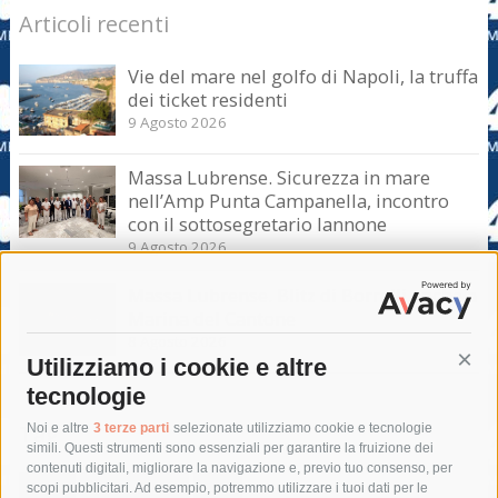
Articoli recenti
Vie del mare nel golfo di Napoli, la truffa
dei ticket residenti
9 Agosto 2026
Massa Lubrense. Sicurezza in mare
nell’Amp Punta Campanella, incontro
con il sottosegretario Iannone
9 Agosto 2026
Massa Lubrense. Blitz di Borrelli anche a
Marina del Cantone
8 Agosto 2026
Utilizziamo i cookie e altre
Cont
tecnologie
Tag
Noi e altre
3 terze parti
selezionate utilizziamo cookie e tecnologie
simili. Questi strumenti sono essenziali per garantire la fruizione dei
contenuti digitali, migliorare la navigazione e, previo tuo consenso, per
acqua
allerta meteo
anas
scopi pubblicitari. Ad esempio, potremmo utilizzare i tuoi dati per le