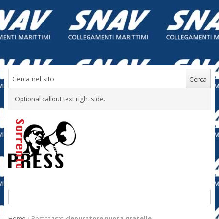
Optional callout text right side.
Home
/
Post taggati
depuratore punta gratelle