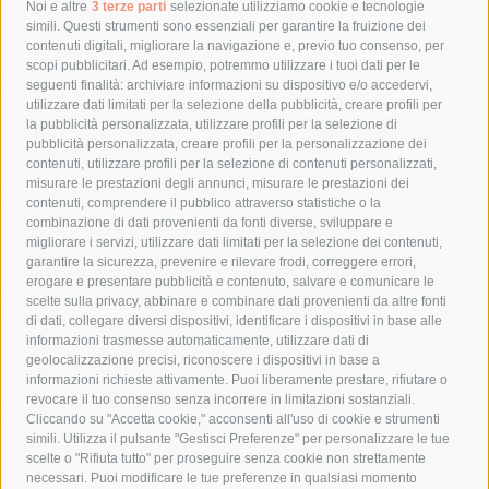
Tag
Noi e altre
3 terze parti
selezionate utilizziamo cookie e tecnologie
simili. Questi strumenti sono essenziali per garantire la fruizione dei
contenuti digitali, migliorare la navigazione e, previo tuo consenso, per
acqua
allerta meteo
anas
scopi pubblicitari. Ad esempio, potremmo utilizzare i tuoi dati per le
seguenti finalità: archiviare informazioni su dispositivo e/o accedervi,
area marina protetta di punta campanella
arresto
utilizzare dati limitati per la selezione della pubblicità, creare profili per
la pubblicità personalizzata, utilizzare profili per la selezione di
Asl Napoli 3 sud
capitaneria di porto
capri
carabinieri
pubblicità personalizzata, creare profili per la personalizzazione dei
castellammare di stabia
circumvesuviana
contenuti, utilizzare profili per la selezione di contenuti personalizzati,
misurare le prestazioni degli annunci, misurare le prestazioni dei
comune di sorrento
concerto
contagi
contenuti, comprendere il pubblico attraverso statistiche o la
combinazione di dati provenienti da fonti diverse, sviluppare e
costiera amalfitana
covid-19
eav
elezioni
migliorare i servizi, utilizzare dati limitati per la selezione dei contenuti,
fondazione sorrento
gori
guardia costiera
incidente
garantire la sicurezza, prevenire e rilevare frodi, correggere errori,
erogare e presentare pubblicità e contenuto, salvare e comunicare le
lavori
lorenzo balducelli
mare
massa lubrense
scelte sulla privacy, abbinare e combinare dati provenienti da altre fonti
di dati, collegare diversi dispositivi, identificare i dispositivi in base alle
massimo coppola
Meta
napoli
ordinanza
informazioni trasmesse automaticamente, utilizzare dati di
penisola sorrentina
piano di sorrento
polizia municipale
geolocalizzazione precisi, riconoscere i dispositivi in base a
informazioni richieste attivamente. Puoi liberamente prestare, rifiutare o
protezione civile
Regione Campania
sant'agnello
revocare il tuo consenso senza incorrere in limitazioni sostanziali.
Cliccando su "Accetta cookie," acconsenti all'uso di cookie e strumenti
sindaco cuomo
sorrento
studenti
temporali
treni
simili. Utilizza il pulsante "Gestisci Preferenze" per personalizzare le tue
turismo
Vico Equense
villa fiorentino
vincenzo de luca
scelte o "Rifiuta tutto" per proseguire senza cookie non strettamente
necessari. Puoi modificare le tue preferenze in qualsiasi momento