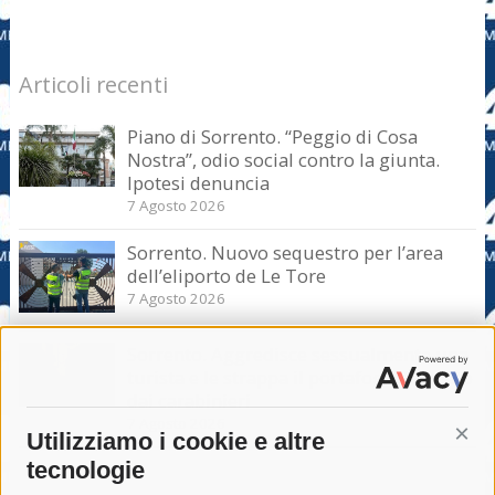
Articoli recenti
Piano di Sorrento. “Peggio di Cosa
Nostra”, odio social contro la giunta.
Ipotesi denuncia
7 Agosto 2026
Sorrento. Nuovo sequestro per l’area
dell’eliporto de Le Tore
7 Agosto 2026
Sorrento. Aggredisce sessualmente una
turista e le strappa il portafogli, fermato
dai carabinieri
7 Agosto 2026
Utilizziamo i cookie e altre
Cont
tecnologie