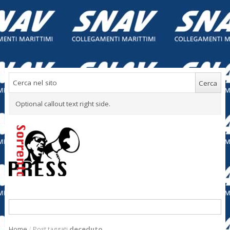
Optional callout text right side.
Home
/
Post taggati
deceduto