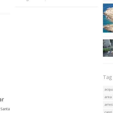
Tag
acqu
area 
ar
arres
 Santa
capri