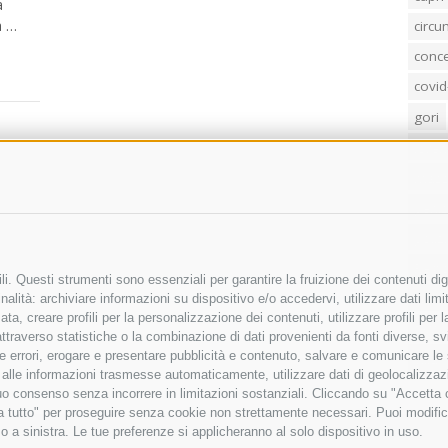
a
a …
circ
conc
covid
gori
loren
mass
penis
poliz
Regi
i. Questi strumenti sono essenziali per garantire la fruizione dei contenuti dig
sind
alità: archiviare informazioni su dispositivo e/o accedervi, utilizzare dati limita
zata, creare profili per la personalizzazione dei contenuti, utilizzare profili per
temp
raverso statistiche o la combinazione di dati provenienti da fonti diverse, svilu
ere errori, erogare e presentare pubblicità e contenuto, salvare e comunicare le
villa
base alle informazioni trasmesse automaticamente, utilizzare dati di geolocalizza
tuo consenso senza incorrere in limitazioni sostanziali. Cliccando su "Accetta co
ta tutto" per proseguire senza cookie non strettamente necessari. Puoi modific
o a sinistra. Le tue preferenze si applicheranno al solo dispositivo in uso.