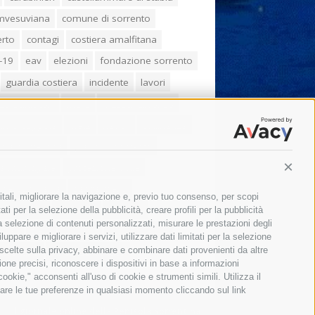
umvesuviana
comune di sorrento
erto
contagi
costiera amalfitana
-19
eav
elezioni
fondazione sorrento
guardia costiera
incidente
lavori
zo balducelli
mare
massa lubrense
imo coppola
Meta
napoli
ordinanza
ola sorrentina
piano di sorrento
ia municipale
protezione civile
Conti
one Campania
sant'agnello
itali, migliorare la navigazione e, previo tuo consenso, per scopi
aco cuomo
sorrento
studenti
ti per la selezione della pubblicità, creare profili per la pubblicità
 la selezione di contenuti personalizzati, misurare le prestazioni degli
orali
treni
turismo
Vico Equense
ppare e migliorare i servizi, utilizzare dati limitati per la selezione
 scelte sulla privacy, abbinare e combinare dati provenienti da altre
 fiorentino
vincenzo de luca
zione precisi, riconoscere i dispositivi in base a informazioni
okie," acconsenti all'uso di cookie e strumenti simili. Utilizza il
are le tue preferenze in qualsiasi momento cliccando sul link
Il giornale online della Penisola Sorrentina