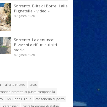
Sorrento. Blitz di Borrelli alla
Pignatella – video –
8 Agosto 2026
Sorrento. Le denunce:
Bivacchi e rifiuti sui siti
storici
8 Agosto 2026
a
allerta meteo
anas
marina protetta di punta campanella
to
Asl Napoli 3 sud
capitaneria di porto
carabinieri
castellammare di stabia