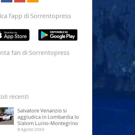
ica l’app di Sorrentopress
nta fan di Sorrentopress
coli recenti
Salvatore Venanzio si
aggiudica in Lombardia lo
Slalom Luino-Montegrino
8 Agosto 2026