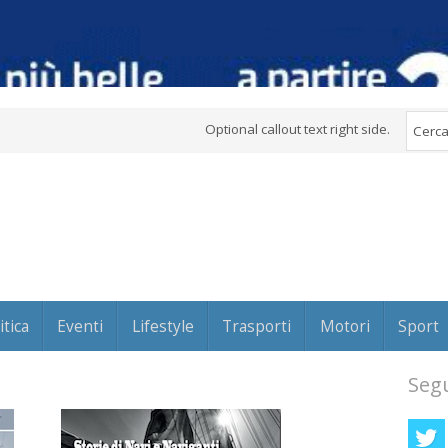
Optional callout text right side.
itica
Eventi
Lifestyle
Trasporti
Motori
Sport
Segu