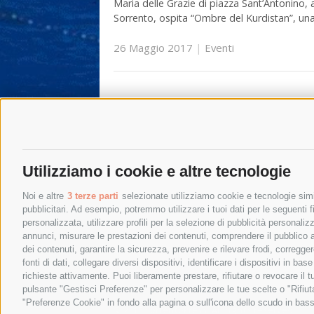
Maria delle Grazie di piazza Sant’Antonino, 
Sorrento, ospita “Ombre del Kurdistan”, un
26 Maggio 2017
|
Eventi
Utilizziamo i cookie e altre tecnologie
Noi e altre
3 terze parti
selezionate utilizziamo cookie e tecnologie simil
pubblicitari. Ad esempio, potremmo utilizzare i tuoi dati per le seguenti fin
personalizzata, utilizzare profili per la selezione di pubblicità personaliz
annunci, misurare le prestazioni dei contenuti, comprendere il pubblico att
dei contenuti, garantire la sicurezza, prevenire e rilevare frodi, corregg
fonti di dati, collegare diversi dispositivi, identificare i dispositivi in 
richieste attivamente. Puoi liberamente prestare, rifiutare o revocare il 
pulsante "Gestisci Preferenze" per personalizzare le tue scelte o "Rifiu
"Preferenze Cookie" in fondo alla pagina o sull'icona dello scudo in bass
© 2015 SorrentoPress. All rights reserved.