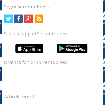
Segui SorrentoPress
Scarica l’app di Sorrentopress
Diventa fan di Sorrentopress
Articoli recenti