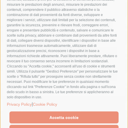
misurare le prestazioni degli annunci, misurare le prestazioni dei
comune di sorrento
concerto
contagi
contenuti, comprendere il pubblico attraverso statistiche o la
combinazione di dati provenienti da fonti diverse, sviluppare e
costiera amalfitana
covid-19
eav
elezioni
migliorare i servizi, utilizzare dati limitati per la selezione dei contenuti,
fondazione sorrento
gori
guardia costiera
incidente
garantire la sicurezza, prevenire e rilevare frodi, correggere errori,
erogare e presentare pubblicità e contenuto, salvare e comunicare le
lavori
lorenzo balducelli
mare
massa lubrense
scelte sulla privacy, abbinare e combinare dati provenienti da altre fonti
di dati, collegare diversi dispositivi, identificare i dispositivi in base alle
massimo coppola
Meta
napoli
ordinanza
informazioni trasmesse automaticamente, utilizzare dati di
penisola sorrentina
piano di sorrento
polizia municipale
geolocalizzazione precisi, riconoscere i dispositivi in base a
informazioni richieste attivamente. Puoi liberamente prestare, rifiutare o
protezione civile
Regione Campania
sant'agnello
revocare il tuo consenso senza incorrere in limitazioni sostanziali.
Cliccando su "Accetta cookie," acconsenti all'uso di cookie e strumenti
sindaco cuomo
sorrento
studenti
temporali
treni
simili. Utilizza il pulsante "Gestisci Preferenze" per personalizzare le tue
turismo
Vico Equense
villa fiorentino
vincenzo de luca
scelte o "Rifiuta tutto" per proseguire senza cookie non strettamente
necessari. Puoi modificare le tue preferenze in qualsiasi momento
cliccando sul link "Preferenze Cookie" in fondo alla pagina o sull'icona
dello scudo in basso a sinistra. Le tue preferenze si applicheranno al
solo dispositivo in uso.
© 2015 SorrentoPress. All rights reserved.
|
Privacy Policy
Cookie Policy
Il giornale online della Penisola Sorrentina
Privacy policy
-
Cookie Policy
Accetta cookie