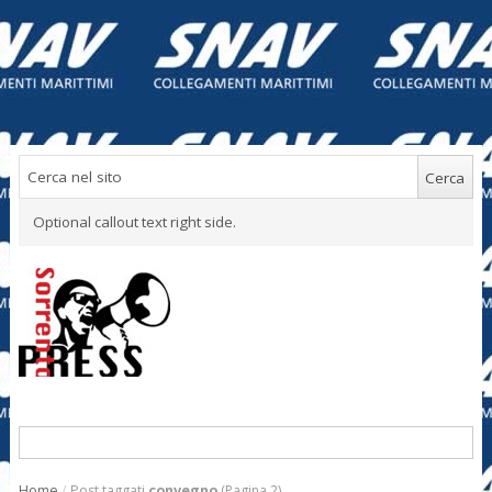
Optional callout text right side.
Home
/
Post taggati
convegno
(Pagina 2)