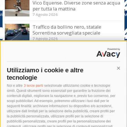
Vico Equense. Diverse zone senza acqua
per tutta la mattina
7 Agosto 2026
Traffico da bollino nero, statale
Sorrentina sorvegliata speciale
7 Agosto 2026
Sorrento-Massa Lubrense. Torna a casa
la sub colta da malore
7 Agosto 2026
Utilizziamo i cookie e altre
Cont
tecnologie
Tag
Noi e altre
3 terze parti
selezionate utilizziamo cookie e tecnologie
simili. Questi strumenti sono essenziali per garantire la fruizione dei
contenuti digitali, migliorare la navigazione e, previo tuo consenso, per
acqua
allerta meteo
anas
scopi pubblicitari. Ad esempio, potremmo utilizzare i tuoi dati per le
seguenti finalità: archiviare informazioni su dispositivo e/o accedervi,
area marina protetta di punta campanella
arresto
utilizzare dati limitati per la selezione della pubblicità, creare profili per
la pubblicità personalizzata, utilizzare profili per la selezione di
Asl Napoli 3 sud
capitaneria di porto
capri
carabinieri
pubblicità personalizzata, creare profili per la personalizzazione dei
castellammare di stabia
circumvesuviana
contenuti, utilizzare profili per la selezione di contenuti personalizzati,